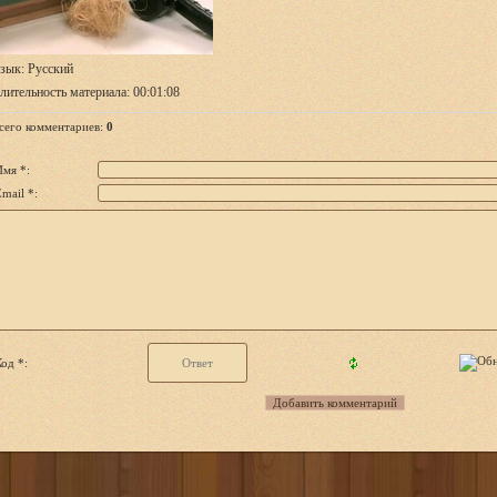
зык
: Русский
лительность материала
: 00:01:08
сего комментариев
:
0
Имя *:
mail *:
од *: