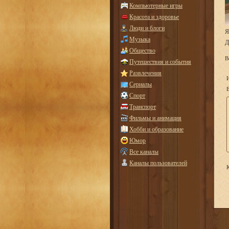
Компьютерные игры
Красота и здоровье
Люди и блоги
Я
Музыка
Д
Общество
В
Путешествия и события
Развлечения
Сериалы
E
Спорт
Транспорт
Фильмы и анимация
Хобби и образование
Юмор
Все каналы
Каналы пользователей
К