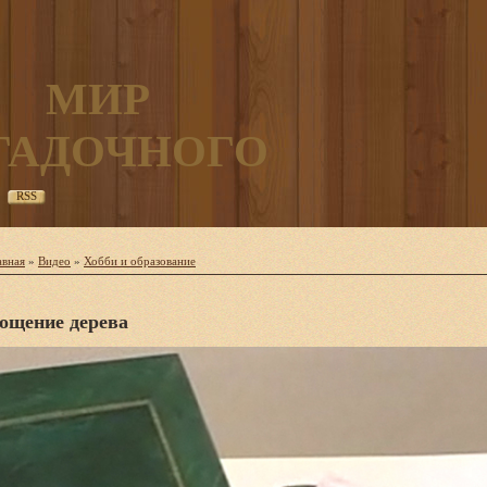
МИР
ГАДОЧНОГО
RSS
авная
»
Видео
»
Хобби и образование
ощение дерева