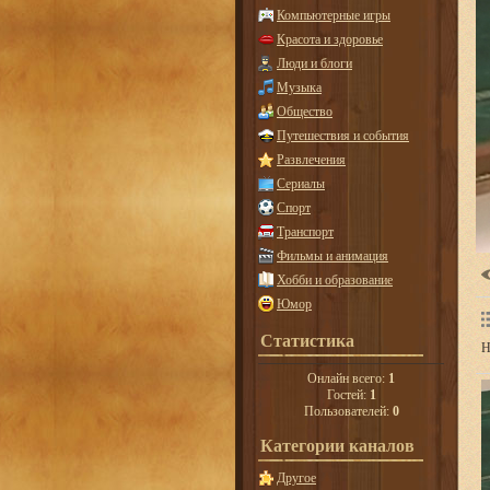
Компьютерные игры
Красота и здоровье
Люди и блоги
Музыка
Общество
Путешествия и события
Развлечения
Сериалы
Спорт
Транспорт
Фильмы и анимация
Хобби и образование
Юмор
Статистика
Н
Онлайн всего:
1
Гостей:
1
Пользователей:
0
Категории каналов
Другое