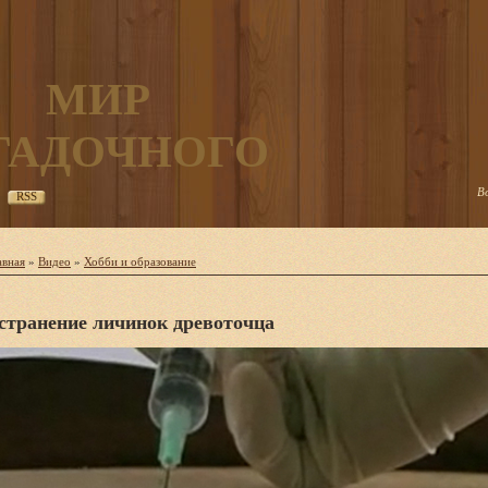
МИР
ГАДОЧНОГО
В
RSS
авная
»
Видео
»
Хобби и образование
странение личинок древоточца