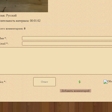
зык
: Русский
лительность материала
: 00:01:02
сего комментариев
:
0
Имя *:
mail *:
од *: