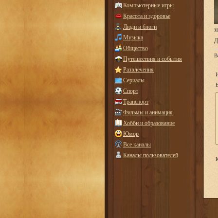
Компьютерные игры
Красота и здоровье
Люди и блоги
Я
Музыка
Д
Общество
В
Путешествия и события
Развлечения
Сериалы
E
Спорт
Транспорт
Фильмы и анимация
Хобби и образование
Юмор
Все каналы
Каналы пользователей
К