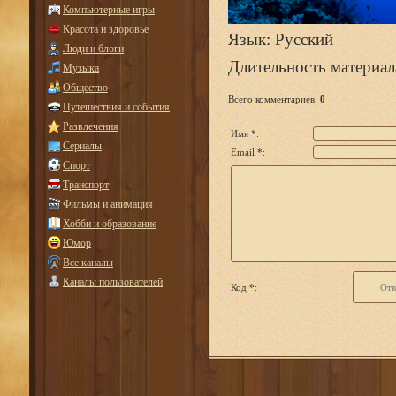
Компьютерные игры
Красота и здоровье
Язык
: Русский
Люди и блоги
Длительность материал
Музыка
Общество
Всего комментариев
:
0
Путешествия и события
Развлечения
Имя *:
Сериалы
Email *:
Спорт
Транспорт
Фильмы и анимация
Хобби и образование
Юмор
Все каналы
Каналы пользователей
Код *: