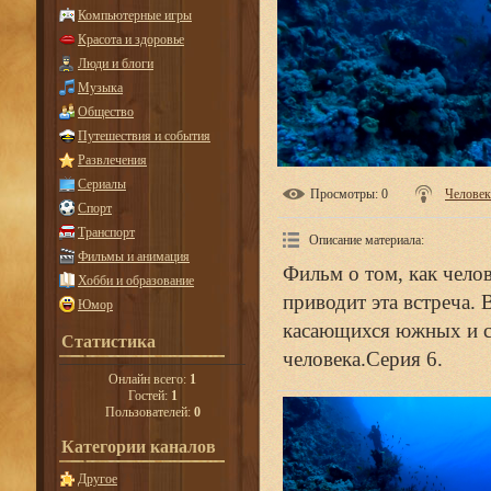
Компьютерные игры
Красота и здоровье
Люди и блоги
Музыка
Общество
Путешествия и события
Развлечения
Сериалы
Просмотры
: 0
Человек
Спорт
Транспорт
Описание материала
:
Фильмы и анимация
Фильм о том, как чело
Хобби и образование
приводит эта встреча.
Юмор
касающихся южных и се
Статистика
человека.Серия 6.
Онлайн всего:
1
Гостей:
1
Пользователей:
0
Категории каналов
Другое