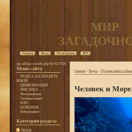
МИР
ЗАГАДОЧН
Главная
Вход
Регистрация
RSS
//go.ad2up.com/afu.php?id=627928
Меню сайта
Главная
»
Видео
»
Путешествия и событ
ЧУДЕСА НА ПЛАНЕТЕ
ЗЕМЛЯ
ЦИВИЛИЗАЦИЯ
Человек и Море
МИСТИКА
Фотоальбомы
Гостевая книга
НЛО
ПОЛЕЗНОЕ
Непознанное
Категории раздела
Другое