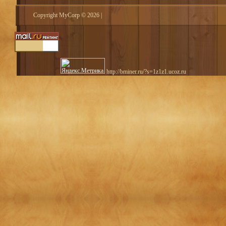
Copyright MyCorp © 2026
|
http://bminer.ru/?s=1z1z1.ucoz.ru