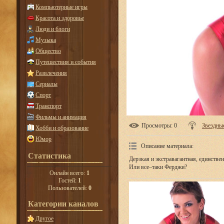
Компьютерные игры
Красота и здоровье
Люди и блоги
Музыка
Общество
Путешествия и события
Развлечения
Сериалы
Спорт
Транспорт
Фильмы и анимация
Просмотры
: 0
Звездны
Хобби и образование
Юмор
Описание материала
:
Статистика
Дерзкая и экстравагантная, единстве
Или все–таки Ферджи?
Онлайн всего:
1
Гостей:
1
Пользователей:
0
Категории каналов
Другое