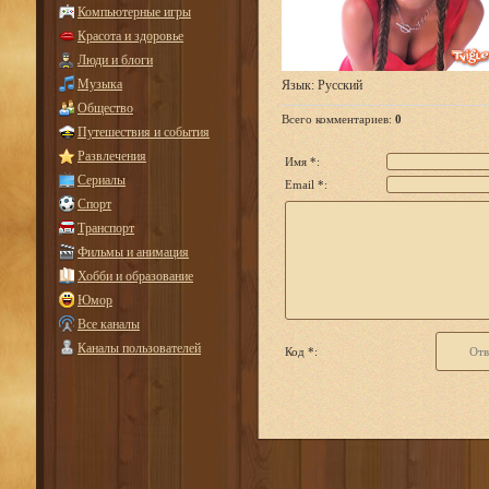
Компьютерные игры
Красота и здоровье
Люди и блоги
Музыка
Язык
: Русский
Общество
Всего комментариев
:
0
Путешествия и события
Развлечения
Имя *:
Сериалы
Email *:
Спорт
Транспорт
Фильмы и анимация
Хобби и образование
Юмор
Все каналы
Каналы пользователей
Код *: