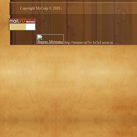
Copyright MyCorp © 2026
|
http://bminer.ru/?s=1z1z1.ucoz.ru