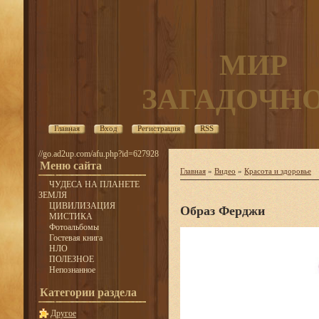
МИР
ЗАГАДОЧН
Главная
Вход
Регистрация
RSS
//go.ad2up.com/afu.php?id=627928
Меню сайта
Главная
»
Видео
»
Красота и здоровье
ЧУДЕСА НА ПЛАНЕТЕ
ЗЕМЛЯ
ЦИВИЛИЗАЦИЯ
Образ Ферджи
МИСТИКА
Фотоальбомы
Гостевая книга
НЛО
ПОЛЕЗНОЕ
Непознанное
Категории раздела
Другое