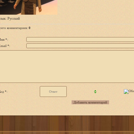
зык
: Русский
сего комментариев
:
0
Имя *:
mail *:
од *: