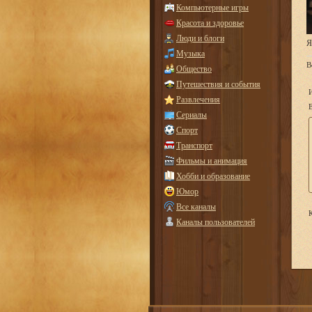
Компьютерные игры
Красота и здоровье
Люди и блоги
Я
Музыка
В
Общество
Путешествия и события
Развлечения
E
Сериалы
Спорт
Транспорт
Фильмы и анимация
Хобби и образование
Юмор
Все каналы
К
Каналы пользователей