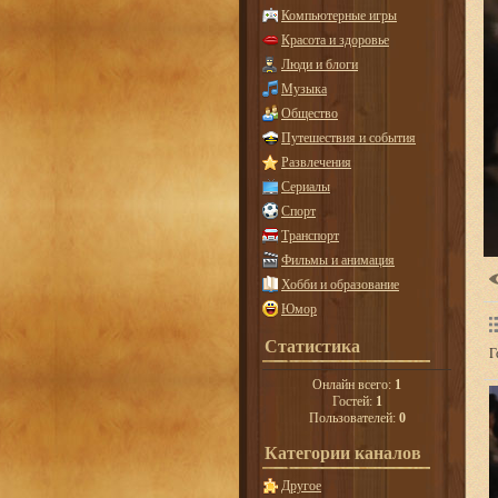
Компьютерные игры
Красота и здоровье
Люди и блоги
Музыка
Общество
Путешествия и события
Развлечения
Сериалы
Спорт
Транспорт
Фильмы и анимация
Хобби и образование
Юмор
Статистика
Г
Онлайн всего:
1
Гостей:
1
Пользователей:
0
Категории каналов
Другое