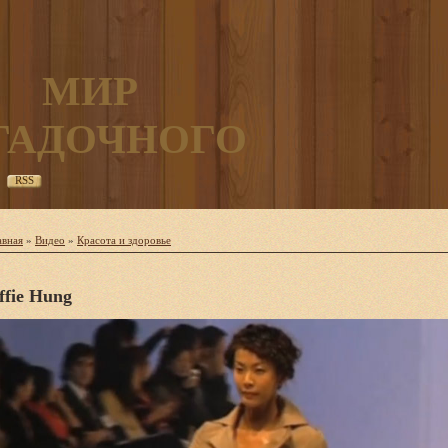
МИР
ГАДОЧНОГО
RSS
авная
»
Видео
»
Красота и здоровье
ffie Hung