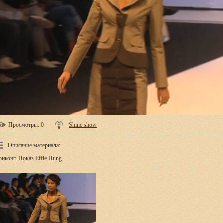
Просмотры
: 0
Shine show
Описание материала
:
онконг. Показ Effie Hung.