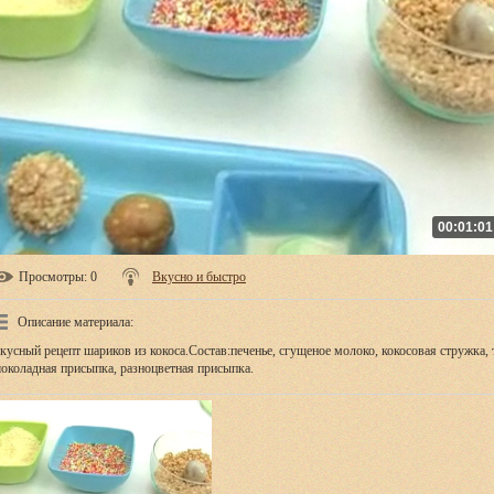
00:01:01
Просмотры
: 0
Вкусно и быстро
Описание материала
:
кусный рецепт шариков из кокоса.Состав:печенье, сгущеное молоко, кокосовая стружка,
околадная присыпка, разноцветная присыпка.