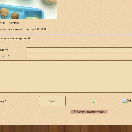
зык
: Русский
лительность материала
: 00:01:01
сего комментариев
:
0
Имя *:
mail *:
од *: