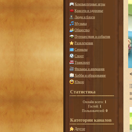
Компьютерные игры
Красота и здоровье
Люди и блоги
Музыка
Общество
Путешествия и события
Развлечения
Сериалы
Спорт
Транспорт
Фильмы и анимация
Хобби и образование
Юмор
Статистика
В
ш
Онлайн всего:
1
Гостей:
1
Пользователей:
0
Категории каналов
Другое