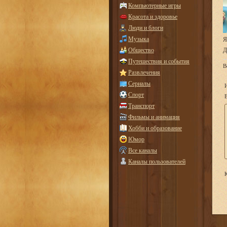
Компьютерные игры
Красота и здоровье
Люди и блоги
Музыка
Я
Общество
Д
Путешествия и события
В
Развлечения
Сериалы
Спорт
E
Транспорт
Фильмы и анимация
Хобби и образование
Юмор
Все каналы
Каналы пользователей
К