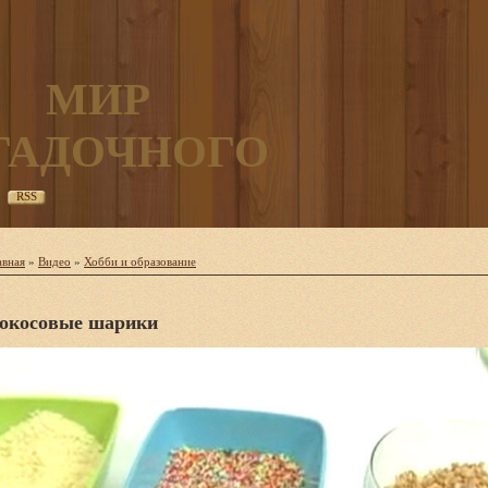
МИР
ГАДОЧНОГО
RSS
авная
»
Видео
»
Хобби и образование
окосовые шарики