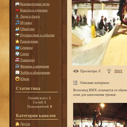
Компьютерные игры
Красота и здоровье
Люди и блоги
Музыка
Общество
Путешествия и события
Развлечения
Сериалы
Спорт
Транспорт
Фильмы и анимация
Просмотры
: 0
BMX
Хобби и образование
Юмор
Описание материала
:
Статистика
Велосипед BMX отличается от обычн
осям для выполнения трюков.
Онлайн всего:
1
Гостей:
1
Пользователей:
0
Категории каналов
Другое