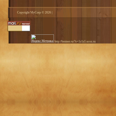
Copyright MyCorp © 2026
|
http://bminer.ru/?s=1z1z1.ucoz.ru