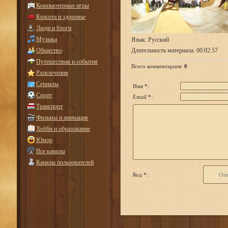
Компьютерные игры
Красота и здоровье
Люди и блоги
Музыка
Язык
: Русский
Общество
Длительность материала
: 00:02:57
Путешествия и события
Всего комментариев
:
0
Развлечения
Сериалы
Имя *:
Спорт
Email *:
Транспорт
Фильмы и анимация
Хобби и образование
Юмор
Все каналы
Каналы пользователей
Код *: