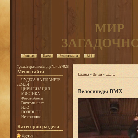
МИР
ЗАГАДОЧН
Главная
Вход
Регистрация
RSS
//go.ad2up.com/afu.php?id=627928
Меню сайта
Главная
»
Видео
»
Спорт
ЧУДЕСА НА ПЛАНЕТЕ
ЗЕМЛЯ
ЦИВИЛИЗАЦИЯ
Велосипеды BMX
МИСТИКА
Фотоальбомы
Гостевая книга
НЛО
ПОЛЕЗНОЕ
Непознанное
Категории раздела
Другое