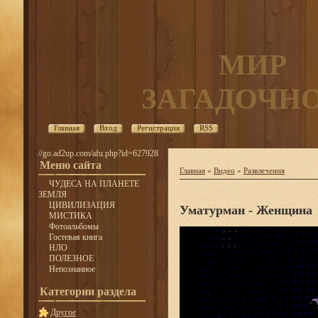
МИР
ЗАГАДОЧН
Главная
Вход
Регистрация
RSS
//go.ad2up.com/afu.php?id=627928
Меню сайта
Главная
»
Видео
»
Развлечения
ЧУДЕСА НА ПЛАНЕТЕ
ЗЕМЛЯ
ЦИВИЛИЗАЦИЯ
Уматурман - Женщина
МИСТИКА
Фотоальбомы
Гостевая книга
НЛО
ПОЛЕЗНОЕ
Непознанное
Категории раздела
Другое