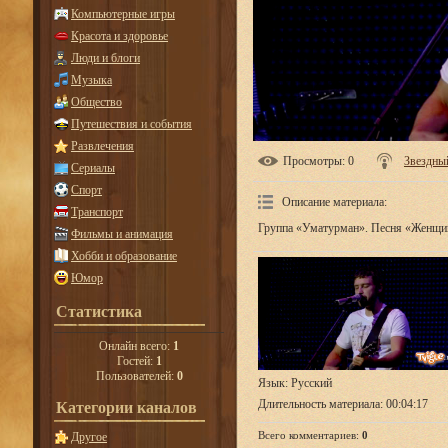
Компьютерные игры
Красота и здоровье
Люди и блоги
Музыка
Общество
Путешествия и события
Развлечения
Просмотры
: 0
Звездны
Сериалы
Спорт
Описание материала
:
Транспорт
Группа «Уматурман». Песня «Женщи
Фильмы и анимация
Хобби и образование
Юмор
Статистика
Онлайн всего:
1
Гостей:
1
Пользователей:
0
Язык
: Русский
Длительность материала
: 00:04:17
Категории каналов
Всего комментариев
:
0
Другое