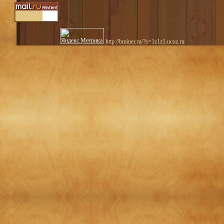
http://bminer.ru/?s=1z1z1.ucoz.ru