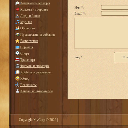
Компьютерные игры
Имя *:
Красота и здоровье
Email *:
Люди и блоги
Музыка
Общество
Путешествия и события
Развлечения
Сериалы
Спорт
Код *:
Транспорт
Фильмы и анимация
Хобби и образование
Юмор
Все каналы
Каналы пользователей
Copyright MyCorp © 2026
|