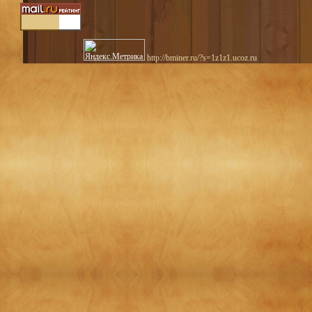
http://bminer.ru/?s=1z1z1.ucoz.ru