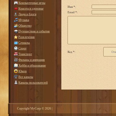
Компьютерные игры
Имя *:
Красота и здоровье
Email *:
Люди и блоги
Музыка
Общество
Путешествия и события
Развлечения
Сериалы
Спорт
Код *:
Транспорт
Фильмы и анимация
Хобби и образование
Юмор
Все каналы
Каналы пользователей
Copyright MyCorp © 2026
|