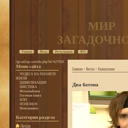
МИР
ЗАГАДОЧН
Главная
Вход
Регистрация
RSS
//go.ad2up.com/afu.php?id=627928
Меню сайта
Главная
»
Видео
»
Развлечения
ЧУДЕСА НА ПЛАНЕТЕ
ЗЕМЛЯ
ЦИВИЛИЗАЦИЯ
Два батона
МИСТИКА
Фотоальбомы
Гостевая книга
НЛО
ПОЛЕЗНОЕ
Непознанное
Категории раздела
Другое