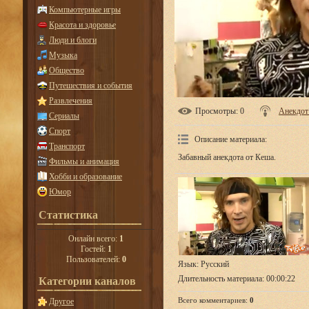
Компьютерные игры
Красота и здоровье
Люди и блоги
Музыка
Общество
Путешествия и события
Развлечения
Просмотры
: 0
Анекдот
Сериалы
Спорт
Описание материала
:
Транспорт
Забавный анекдота от Кеша.
Фильмы и анимация
Хобби и образование
Юмор
Статистика
Онлайн всего:
1
Гостей:
1
Пользователей:
0
Язык
: Русский
Длительность материала
: 00:00:22
Категории каналов
Всего комментариев
:
0
Другое