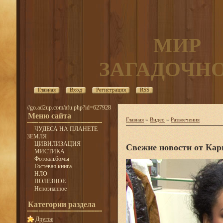
МИР
ЗАГАДОЧН
Главная
Вход
Регистрация
RSS
//go.ad2up.com/afu.php?id=627928
Меню сайта
Главная
»
Видео
»
Развлечения
ЧУДЕСА НА ПЛАНЕТЕ
ЗЕМЛЯ
ЦИВИЛИЗАЦИЯ
Свежие новости от Кар
МИСТИКА
Фотоальбомы
Гостевая книга
НЛО
ПОЛЕЗНОЕ
Непознанное
Категории раздела
Другое