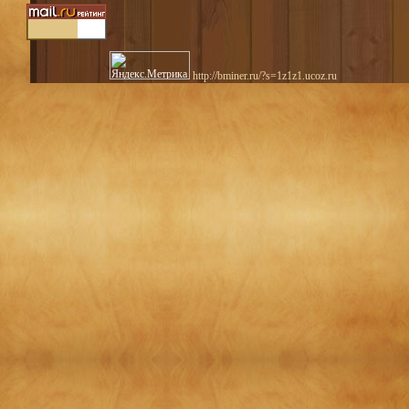
http://bminer.ru/?s=1z1z1.ucoz.ru