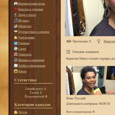
Компьютерные игры
Красота и здоровье
Люди и блоги
Музыка
Общество
Путешествия и события
Развлечения
Просмотры
: 0
Новости
Сериалы
Спорт
Описание материала
:
Транспорт
Карнелия Манго готовит сюрприз для
Фильмы и анимация
Хобби и образование
Юмор
Статистика
Онлайн всего:
1
Гостей:
1
Пользователей:
0
Язык
: Русский
Длительность материала
: 00:00:50
Категории каналов
Всего комментариев
:
0
Другое