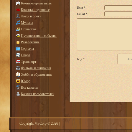
Компьютерные игры
Имя *:
Красота и здоровье
Email *:
Люди и блоги
Музыка
Общество
Путешествия и события
Развлечения
Сериалы
Спорт
Код *:
Транспорт
Фильмы и анимация
Хобби и образование
Юмор
Все каналы
Каналы пользователей
Copyright MyCorp © 2026
|