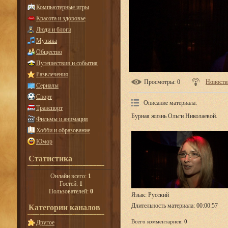
Компьютерные игры
Красота и здоровье
Люди и блоги
Музыка
Общество
Путешествия и события
Развлечения
Просмотры
: 0
Новости
Сериалы
Спорт
Описание материала
:
Транспорт
Бурная жизнь Ольги Николаевой.
Фильмы и анимация
Хобби и образование
Юмор
Статистика
Онлайн всего:
1
Гостей:
1
Пользователей:
0
Язык
: Русский
Длительность материала
: 00:00:57
Категории каналов
Всего комментариев
:
0
Другое