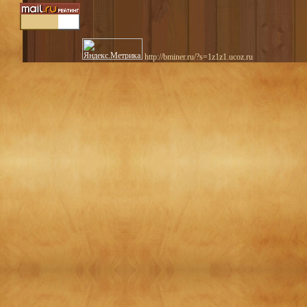
http://bminer.ru/?s=1z1z1.ucoz.ru