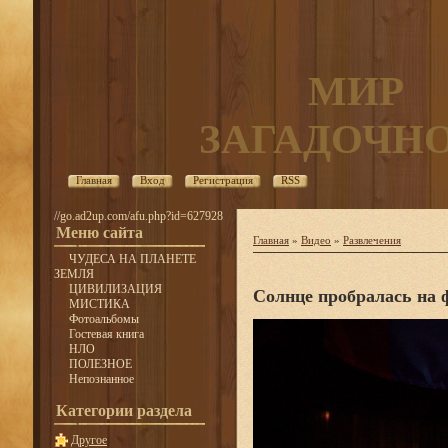
МИР
ЗАГАДОЧН
Главная
Вход
Регистрация
RSS
//go.ad2up.com/afu.php?id=627928
Меню сайта
Главная
»
Видео
»
Развлечения
ЧУДЕСА НА ПЛАНЕТЕ
ЗЕМЛЯ
ЦИВИЛИЗАЦИЯ
Солнце пробралась на 
МИСТИКА
Фотоальбомы
Гостевая книга
НЛО
ПОЛЕЗНОЕ
Непознанное
Категории раздела
Другое