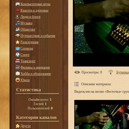
Компьютерные игры
Красота и здоровье
Люди и блоги
Музыка
Общество
Путешествия и события
Развлечения
Сериалы
Спорт
Транспорт
Фильмы и анимация
Просмотры
: 0
Бутырка
Хобби и образование
Юмор
Описание материала
:
Статистика
Видеоклип на песню «Весточка» гру
Онлайн всего:
1
Гостей:
1
Пользователей:
0
Категории каналов
Другое