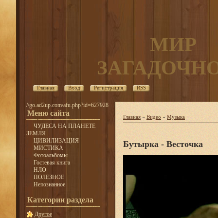
МИР
ЗАГАДОЧН
Главная
Вход
Регистрация
RSS
//go.ad2up.com/afu.php?id=627928
Меню сайта
Главная
»
Видео
»
Музыка
ЧУДЕСА НА ПЛАНЕТЕ
ЗЕМЛЯ
ЦИВИЛИЗАЦИЯ
Бутырка - Весточка
МИСТИКА
Фотоальбомы
Гостевая книга
НЛО
ПОЛЕЗНОЕ
Непознанное
Категории раздела
Другое