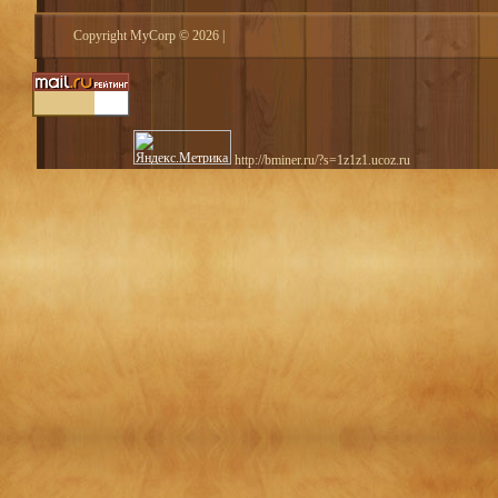
Copyright MyCorp © 2026
|
http://bminer.ru/?s=1z1z1.ucoz.ru