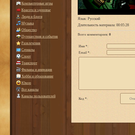
Компьютерные игры
Красота и здоровье
Люди и блоги
Язык
: Русский
Музыка
Длительность материала
: 00:05:28
Общество
Всего комментариев
:
0
Путешествия и события
Развлечения
Имя *:
Сериалы
Email *:
Спорт
Транспорт
Фильмы и анимация
Хобби и образование
Юмор
Все каналы
Каналы пользователей
Код *: