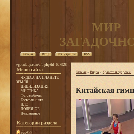
МИР
ЗАГАДОЧН
Главная
Вход
Регистрация
RSS
//go.ad2up.com/afu.php?id=627928
Меню сайта
Главная
»
Видео
»
Красота и здоровье
ЧУДЕСА НА ПЛАНЕТЕ
ЗЕМЛЯ
ЦИВИЛИЗАЦИЯ
Китайская гимн
МИСТИКА
Фотоальбомы
Гостевая книга
НЛО
ПОЛЕЗНОЕ
Непознанное
Категории раздела
Другое