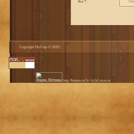
Код *:
Copyright MyCorp © 2026
|
http://bminer.ru/?s=1z1z1.ucoz.ru