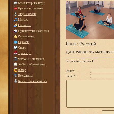
Компьютерные игры
Красота и здоровье
Люди и блоги
Музыка
Общество
Путешествия и события
Развлечения
Сериалы
Язык
: Русский
Спорт
Длительность материал
Транспорт
Фильмы и анимация
Всего комментариев
:
0
Хобби и образование
Юмор
Имя *:
Все каналы
Email *:
Каналы пользователей