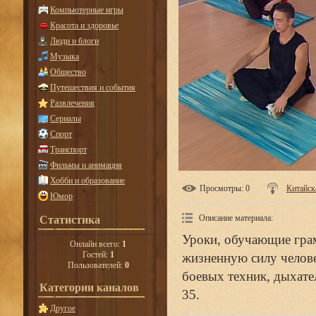
Компьютерные игры
Красота и здоровье
Люди и блоги
Музыка
Общество
Путешествия и события
Развлечения
Сериалы
Спорт
Транспорт
Фильмы и анимация
Хобби и образование
Просмотры
: 0
Китайск
Юмор
Описание материала
:
Статистика
Уроки, обучающие грам
Онлайн всего:
1
Гостей:
1
жизненную силу челове
Пользователей:
0
боевых техник, дыхат
Категории каналов
35.
Другое