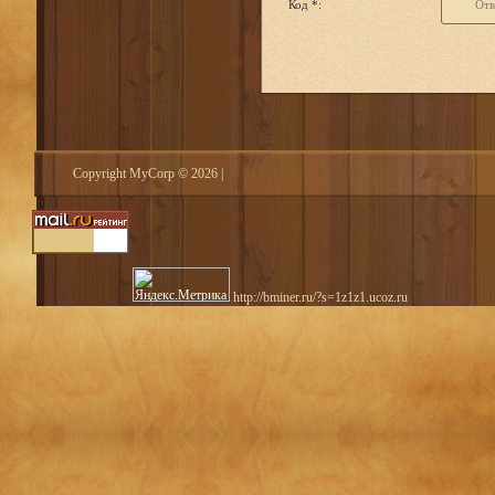
Код *:
Copyright MyCorp © 2026
|
http://bminer.ru/?s=1z1z1.ucoz.ru