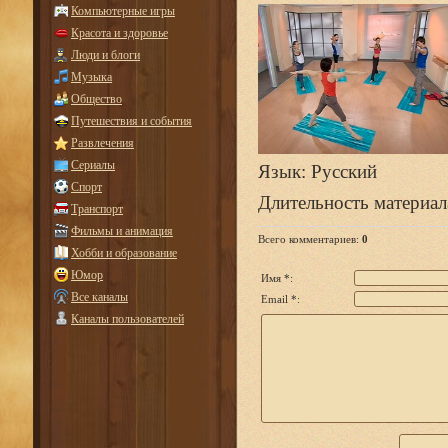
Компьютерные игры
Красота и здоровье
Люди и блоги
Музыка
Общество
Путешествия и события
Развлечения
Сериалы
Язык
: Русский
Спорт
Длительность материал
Транспорт
Фильмы и анимация
Всего комментариев
:
0
Хобби и образование
Юмор
Имя *:
Все каналы
Email *:
Каналы пользователей