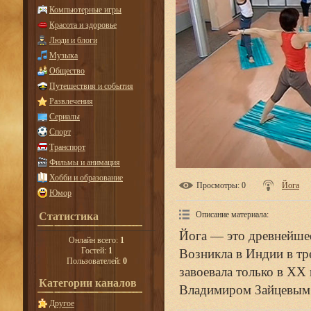
Компьютерные игры
Красота и здоровье
Люди и блоги
Музыка
Общество
Путешествия и события
Развлечения
Сериалы
Спорт
Транспорт
Фильмы и анимация
Хобби и образование
Просмотры
: 0
Йога
Юмор
Описание материала
:
Статистика
Йога — это древнейшее
Онлайн всего:
1
Гостей:
1
Возникла в Индии в тр
Пользователей:
0
завоевала только в ХХ
Категории каналов
Владимиром Зайцевым
Другое