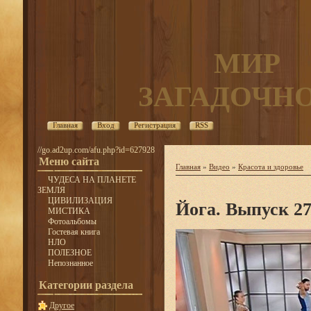
МИР
ЗАГАДОЧН
Главная
Вход
Регистрация
RSS
//go.ad2up.com/afu.php?id=627928
Меню сайта
Главная
»
Видео
»
Красота и здоровье
ЧУДЕСА НА ПЛАНЕТЕ
ЗЕМЛЯ
ЦИВИЛИЗАЦИЯ
Йога. Выпуск 2
МИСТИКА
Фотоальбомы
Гостевая книга
НЛО
ПОЛЕЗНОЕ
Непознанное
Категории раздела
Другое