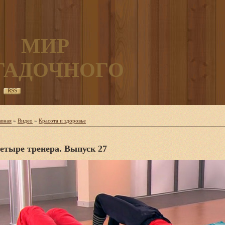
МИР
ГАДОЧНОГО
RSS
авная
»
Видео
»
Красота и здоровье
етыре тренера. Выпуск 27