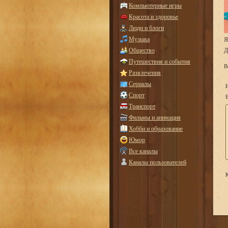
Компьютерные игры
Красота и здоровье
Люди и блоги
Музыка
Я
Общество
Д
Путешествия и события
В
Развлечения
Сериалы
Спорт
E
Транспорт
Фильмы и анимация
Хобби и образование
Юмор
Все каналы
Каналы пользователей
К