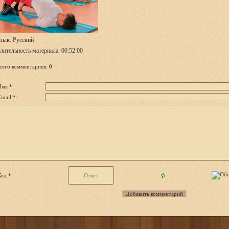
зык
: Русский
лительность материала
: 00:52:00
сего комментариев
:
0
Имя *:
mail *:
од *: