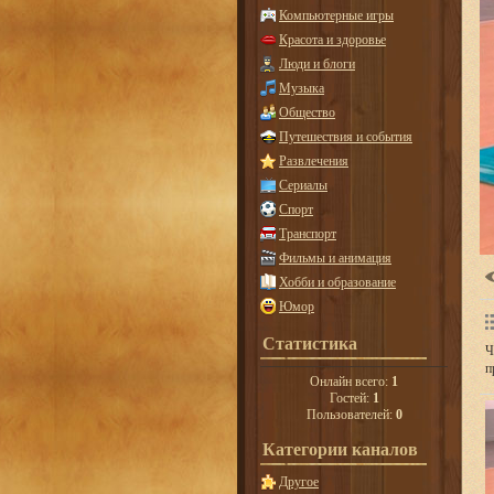
Компьютерные игры
Красота и здоровье
Люди и блоги
Музыка
Общество
Путешествия и события
Развлечения
Сериалы
Спорт
Транспорт
Фильмы и анимация
Хобби и образование
Юмор
Статистика
Ч
п
Онлайн всего:
1
Гостей:
1
Пользователей:
0
Категории каналов
Другое