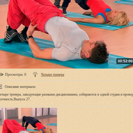
00:52:00
Просмотры
: 0
Четыре тренера
Описание материала
:
етыре тренера, заведующие разными дисциплинами, собираются в одной студии и провер
рочность.Выпуск 27.