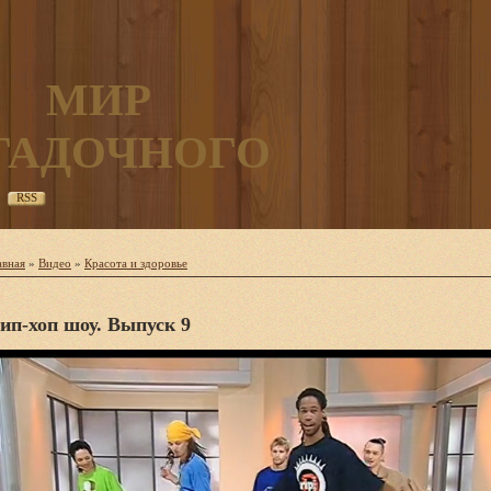
МИР
ГАДОЧНОГО
RSS
авная
»
Видео
»
Красота и здоровье
ип-хоп шоу. Выпуск 9