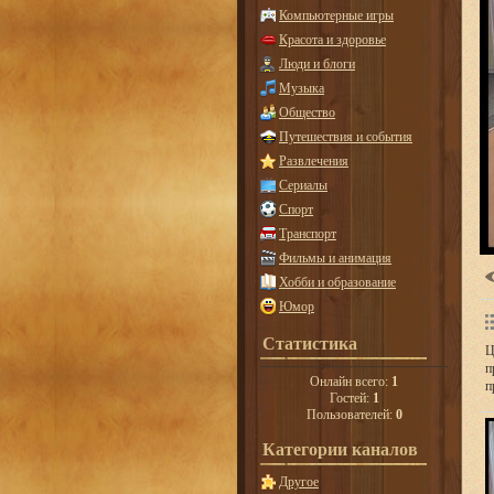
Компьютерные игры
Красота и здоровье
Люди и блоги
Музыка
Общество
Путешествия и события
Развлечения
Сериалы
Спорт
Транспорт
Фильмы и анимация
Хобби и образование
Юмор
Статистика
Ц
п
Онлайн всего:
1
п
Гостей:
1
Пользователей:
0
Категории каналов
Другое