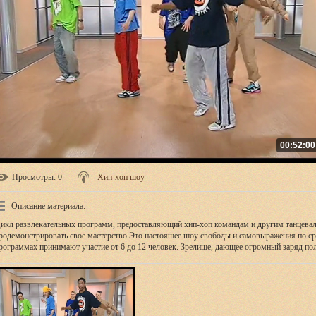
00:52:00
Просмотры
: 0
Хип-хоп шоу
Описание материала
:
икл развлекательных программ, предоставляющий хип-хоп командам и другим танцева
родемонстрировать свое мастерство.Это настоящее шоу свободы и самовыражения по ср
рограммах принимают участие от 6 до 12 человек. Зрелище, дающее огромный заряд п