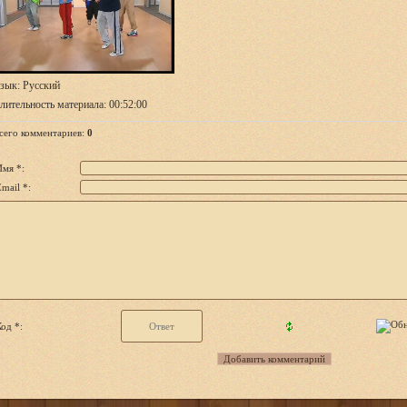
зык
: Русский
лительность материала
: 00:52:00
сего комментариев
:
0
Имя *:
mail *:
од *: