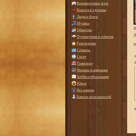
Компьютерные игры
Красота и здоровье
Люди и блоги
Музыка
Я
Общество
Д
Путешествия и события
Развлечения
В
Сериалы
Спорт
E
Транспорт
Фильмы и анимация
Хобби и образование
Юмор
Все каналы
Каналы пользователей
К