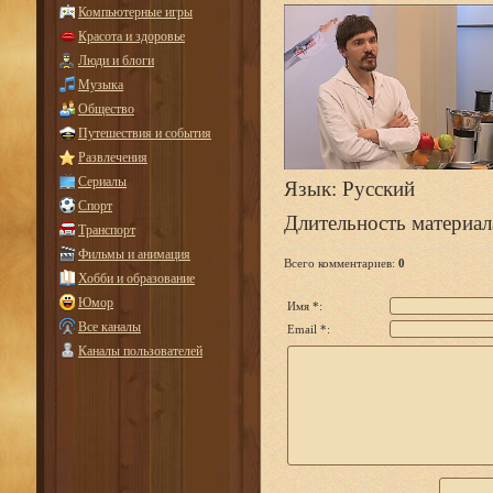
Компьютерные игры
Красота и здоровье
Люди и блоги
Музыка
Общество
Путешествия и события
Развлечения
Сериалы
Язык
: Русский
Спорт
Длительность материал
Транспорт
Фильмы и анимация
Всего комментариев
:
0
Хобби и образование
Юмор
Имя *:
Все каналы
Email *:
Каналы пользователей