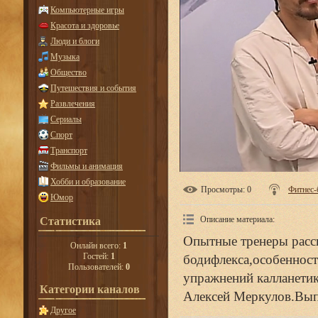
Компьютерные игры
Красота и здоровье
Люди и блоги
Музыка
Общество
Путешествия и события
Развлечения
Сериалы
Спорт
Транспорт
Фильмы и анимация
Хобби и образование
Просмотры
: 0
Фитнес
Юмор
Описание материала
:
Статистика
Опытные тренеры расс
Онлайн всего:
1
Гостей:
1
бодифлекса,особенност
Пользователей:
0
упражнений калланетик
Категории каналов
Алексей Меркулов.Вып
Другое