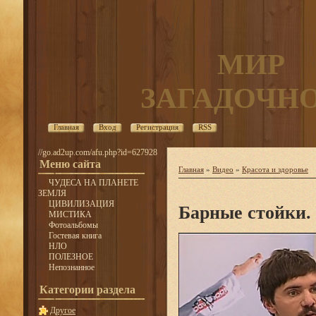
МИР
ЗАГАДОЧН
Главная
Вход
Регистрация
RSS
//go.ad2up.com/afu.php?id=627928
Меню сайта
Главная
»
Видео
»
Красота и здоровье
ЧУДЕСА НА ПЛАНЕТЕ
ЗЕМЛЯ
ЦИВИЛИЗАЦИЯ
Барные стойки.
МИСТИКА
Фотоальбомы
Гостевая книга
НЛО
ПОЛЕЗНОЕ
Непознанное
Категории раздела
Другое