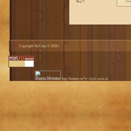
Код *:
Copyright MyCorp © 2026
|
http://bminer.ru/?s=1z1z1.ucoz.ru