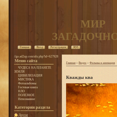
МИР
ЗАГАДОЧН
Главная
Вход
Регистрация
RSS
//go.ad2up.com/afu.php?id=627928
Меню сайта
Главная
»
Видео
»
Фильмы и анимация
ЧУДЕСА НА ПЛАНЕТЕ
ЗЕМЛЯ
ЦИВИЛИЗАЦИЯ
Кважды ква
МИСТИКА
Фотоальбомы
Гостевая книга
НЛО
ПОЛЕЗНОЕ
Непознанное
Категории раздела
Другое