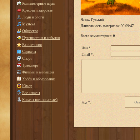
Компьютерные игры
Красота и здоровье
Люди и блоги
Язык
: Русский
Музыка
Длительность материала
: 00:09:47
Общество
Всего комментариев
:
0
Путешествия и события
Развлечения
Имя *:
Сериалы
Email *:
Спорт
Транспорт
Фильмы и анимация
Хобби и образование
Юмор
Все каналы
Каналы пользователей
Код *: