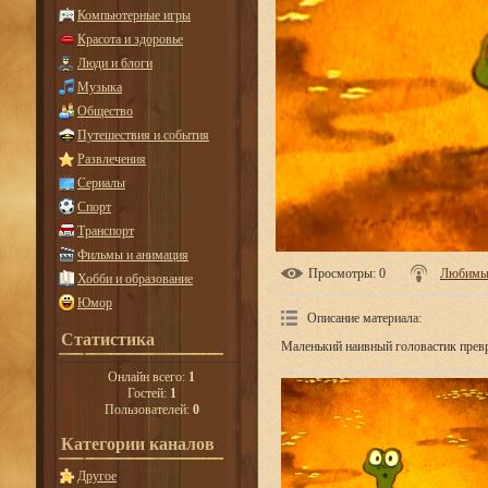
Компьютерные игры
Красота и здоровье
Люди и блоги
Музыка
Общество
Путешествия и события
Развлечения
Сериалы
Спорт
Транспорт
Фильмы и анимация
Просмотры
: 0
Любимые
Хобби и образование
Юмор
Описание материала
:
Статистика
Маленький наивный головастик превр
Онлайн всего:
1
Гостей:
1
Пользователей:
0
Категории каналов
Другое