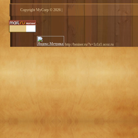
Copyright MyCorp © 2026
|
http://bminer.ru/?s=1z1z1.ucoz.ru