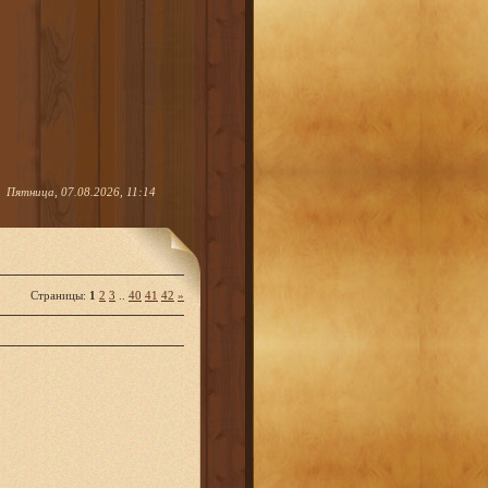
Пятница, 07.08.2026, 11:14
Страницы
:
1
2
3
..
40
41
42
»