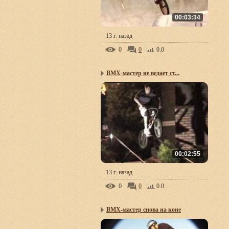
00:03:34
13 г. назад
0
0
0.0
BMX-мастер не ведает ст...
00:02:55
13 г. назад
0
0
0.0
BMX-мастер снова на коне