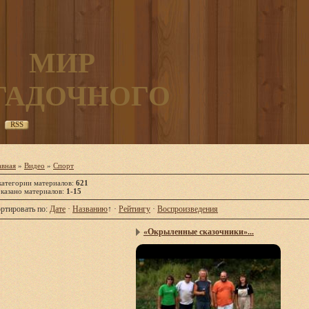
МИР
ГАДОЧНОГО
RSS
авная
»
Видео
»
Спорт
категории материалов
:
621
казано материалов
:
1-15
ртировать по
:
Дате
·
Названию
↑
·
Рейтингу
·
Воспроизведения
«Окрыленные сказочники»...