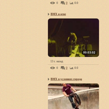
0
0
0.0
BMX в огне
00:03:02
13 г. назад
0
0
0.0
BMX в условиях города