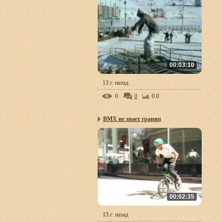
00:03:10
13 г. назад
0
0
0.0
BMX не знает границ
00:02:35
13 г. назад