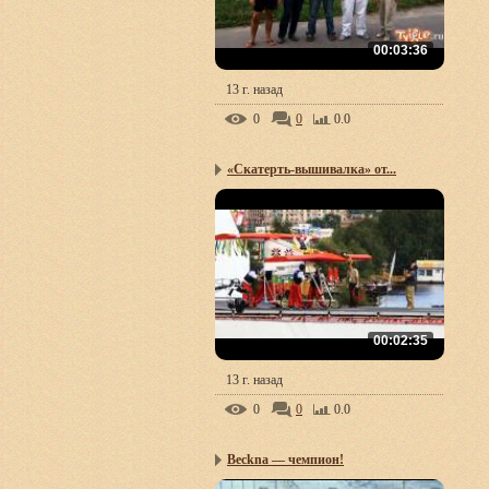
00:03:36
13 г. назад
0
0
0.0
«Скатерть-вышивалка» от...
00:02:35
13 г. назад
0
0
0.0
Beckna — чемпион!