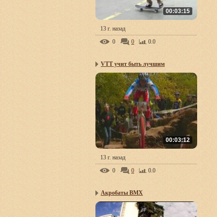
00:03:15
13 г. назад
0
0
0.0
VTT учит быть лучшим
00:03:12
13 г. назад
0
0
0.0
Акробаты BMX