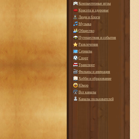
Компьютерные игры
Красота и здоровье
Люди и блоги
Музыка
Общество
Путешествия и события
Развлечения
Сериалы
Спорт
Транспорт
Фильмы и анимация
Хобби и образование
Юмор
Все каналы
Каналы пользователей