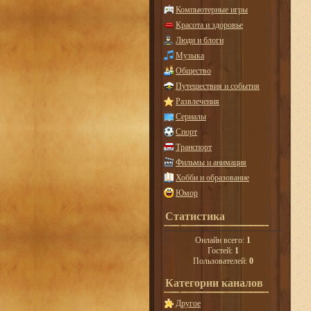
Компьютерные игры
Красота и здоровье
Люди и блоги
Музыка
Общество
Путешествия и события
Развлечения
Сериалы
Спорт
Транспорт
Фильмы и анимация
Хобби и образование
Юмор
Статистика
Онлайн всего:
1
Гостей:
1
Пользователей:
0
Категории каналов
Другое