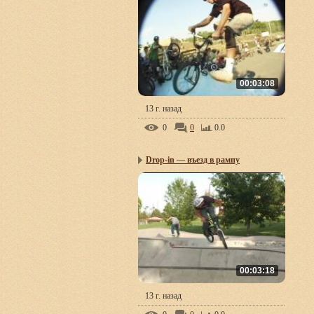
00:03:08
13 г. назад
0
0
0.0
Drop-in — въезд в рампу
00:03:18
13 г. назад