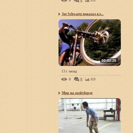
0
0
0.0
Joe Schwartz показал кл...
00:02:26
13 г. назад
0
0
0.0
Mир на скейтборде