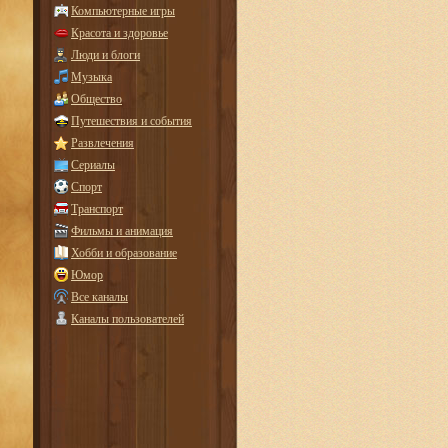
Компьютерные игры
Красота и здоровье
Люди и блоги
Музыка
Общество
Путешествия и события
Развлечения
Сериалы
Спорт
Транспорт
Фильмы и анимация
Хобби и образование
Юмор
Все каналы
Каналы пользователей