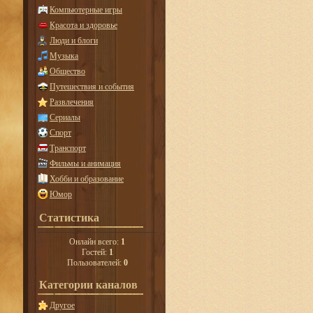
Компьютерные игры
Красота и здоровье
Люди и блоги
Музыка
Общество
Путешествия и события
Развлечения
Сериалы
Спорт
Транспорт
Фильмы и анимация
Хобби и образование
Юмор
Статистика
Онлайн всего:
1
Гостей:
1
Пользователей:
0
Категории каналов
Другое