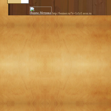
http://bminer.ru/?s=1z1z1.ucoz.ru