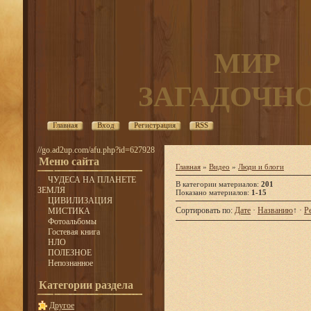
МИР
ЗАГАДОЧН
Главная
Вход
Регистрация
RSS
//go.ad2up.com/afu.php?id=627928
Меню сайта
Главная
»
Видео
»
Люди и блоги
ЧУДЕСА НА ПЛАНЕТЕ
В категории материалов
:
201
ЗЕМЛЯ
Показано материалов
:
1-15
ЦИВИЛИЗАЦИЯ
Сортировать по
:
Дате
·
Названию
↑
·
Р
МИСТИКА
Фотоальбомы
Гостевая книга
НЛО
ПОЛЕЗНОЕ
Непознанное
Категории раздела
Другое