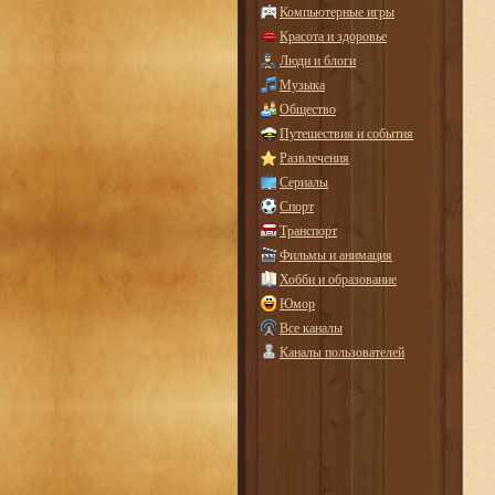
Компьютерные игры
Красота и здоровье
Люди и блоги
Музыка
Общество
Путешествия и события
Развлечения
Сериалы
Спорт
Транспорт
Фильмы и анимация
Хобби и образование
Юмор
Все каналы
Каналы пользователей