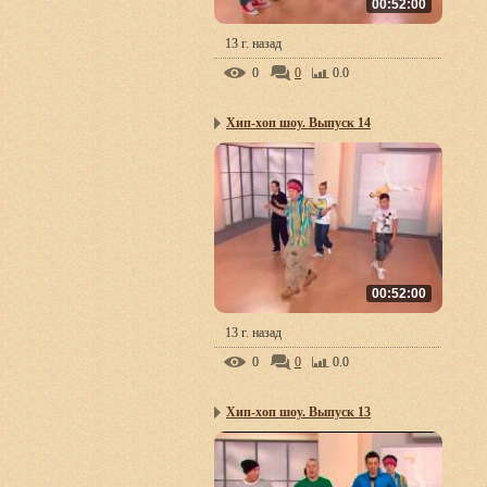
00:52:00
13 г. назад
0
0
0.0
Хип-хоп шоу. Выпуск 14
00:52:00
13 г. назад
0
0
0.0
Хип-хоп шоу. Выпуск 13