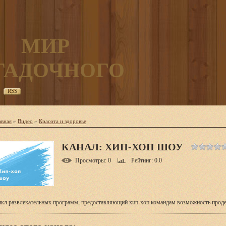
МИР
ГАДОЧНОГО
RSS
авная
»
Видео
»
Красота и здоровье
КАНАЛ: ХИП-ХОП ШОУ
Просмотры
: 0
Рейтинг
: 0.0
кл развлекательных программ, предоставляющий хип-хоп командам возможность продем