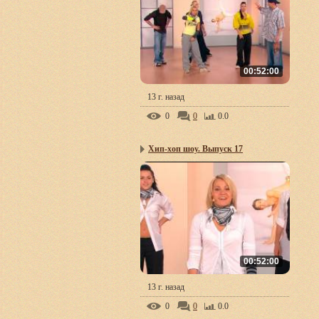
00:52:00
13 г. назад
0
0
0.0
Хип-хоп шоу. Выпуск 17
00:52:00
13 г. назад
0
0
0.0