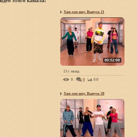
идео этого канала
:
Хип-хоп шоу. Выпуск 21
00:52:00
13 г. назад
0
0
0.0
Хип-хоп шоу. Выпуск 20