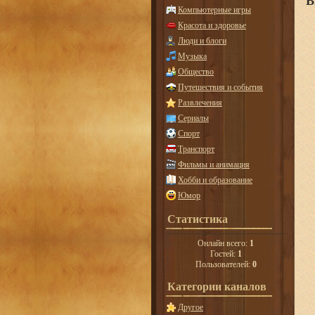
В
Компьютерные игры
Красота и здоровье
Люди и блоги
Музыка
Общество
Путешествия и события
Развлечения
Сериалы
Спорт
Транспорт
Фильмы и анимация
Хобби и образование
Юмор
Статистика
Онлайн всего:
1
Гостей:
1
Пользователей:
0
Категории каналов
Другое