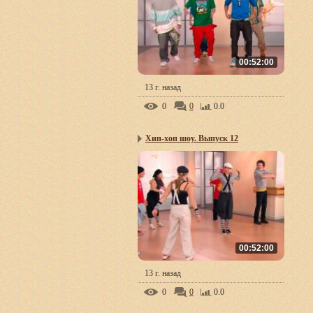
00:52:00
13 г. назад
0
0
0.0
Хип-хоп шоу. Выпуск 12
00:52:00
13 г. назад
0
0
0.0