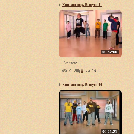
Хип-хоп шоу. Выпуск 11
00:52:00
13 г. назад
0
0
0.0
Хип-хоп шоу. Выпуск 10
00:21:21