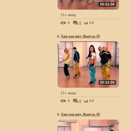
00:52:00
13 г. назад
0
0
0.0
Хип-хоп шоу. Выпуск 19
00:52:00
13 г. назад
0
0
0.0
Хип-хоп шоу. Выпуск 18