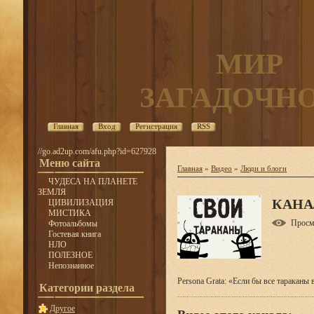
МИР
ЗАГАДОЧН
Главная
Вход
Регистрация
RSS
//go.ad2up.com/afu.php?id=627928
Меню сайта
Главная
»
Видео
»
Люди и блоги
ЧУДЕСА НА ПЛАНЕТЕ
ЗЕМЛЯ
КАНА
ЦИВИЛИЗАЦИЯ
МИСТИКА
Просм
Фотоальбомы
Гостевая книга
НЛО
ПОЛЕЗНОЕ
Непознанное
Persona Grata: «Если бы все тараканы
Категории раздела
Другое