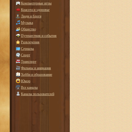
Компьютерные игры
Красота и здоровье
Люди и блоги
Музыка
Общество
Путешествия и события
Развлечения
Сериалы
Спорт
Транспорт
Фильмы и анимация
Хобби и образование
Юмор
Все каналы
Каналы пользователей