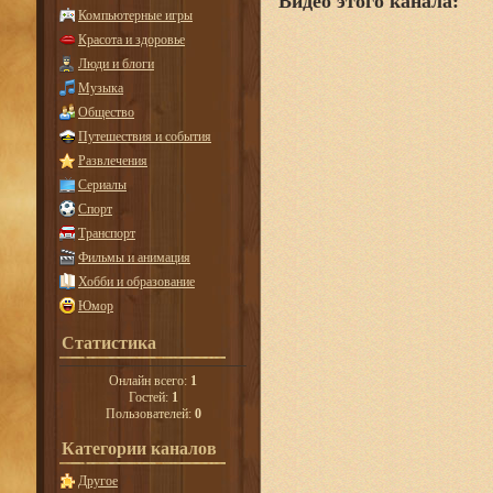
Видео этого канала
:
Компьютерные игры
Красота и здоровье
Люди и блоги
Музыка
Общество
Путешествия и события
Развлечения
Сериалы
Спорт
Транспорт
Фильмы и анимация
Хобби и образование
Юмор
Статистика
Онлайн всего:
1
Гостей:
1
Пользователей:
0
Категории каналов
Другое