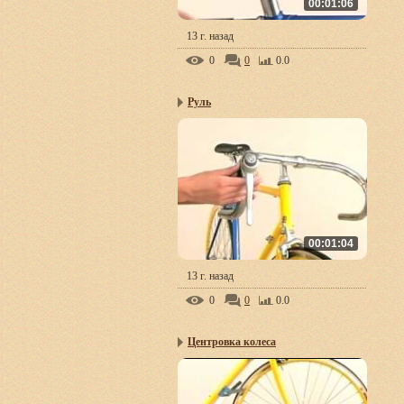
00:01:06
13 г. назад
0
0
0.0
Руль
00:01:04
13 г. назад
0
0
0.0
Центровка колеса