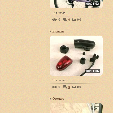
00:01:02
13 г. назад
0
0
0.0
Крылья
00:01:06
13 г. назад
0
0
0.0
Одометр