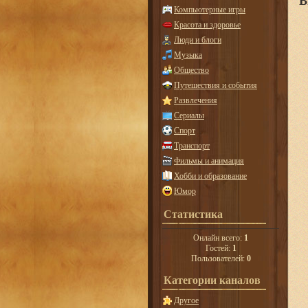
В
Компьютерные игры
Красота и здоровье
Люди и блоги
Музыка
Общество
Путешествия и события
Развлечения
Сериалы
Спорт
Транспорт
Фильмы и анимация
Хобби и образование
Юмор
Статистика
Онлайн всего:
1
Гостей:
1
Пользователей:
0
Категории каналов
Другое