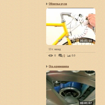
Обмотка руля
00:01:10
13 г. назад
0
0
0.0
Ось кривошипа
00:01:07