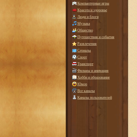
Компьютерные игры
Красота и здоровье
Люди и блоги
Музыка
Общество
Путешествия и события
Развлечения
Сериалы
Спорт
Транспорт
Фильмы и анимация
Хобби и образование
Юмор
Все каналы
Каналы пользователей