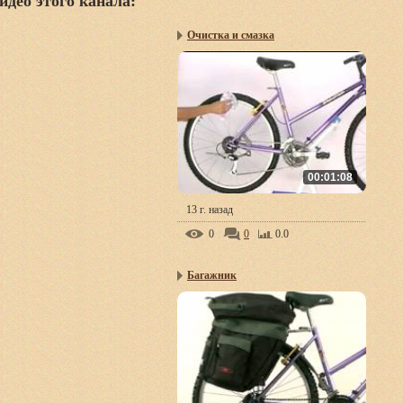
идео этого канала
:
Очистка и смазка
00:01:08
13 г. назад
0
0
0.0
Багажник