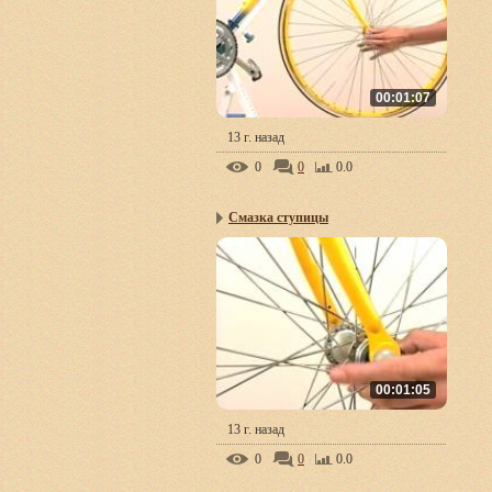
00:01:07
13 г. назад
0
0
0.0
Смазка ступицы
00:01:05
13 г. назад
0
0
0.0