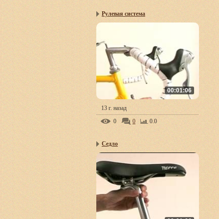
Рулевая система
00:01:06
13 г. назад
0
0
0.0
Седло