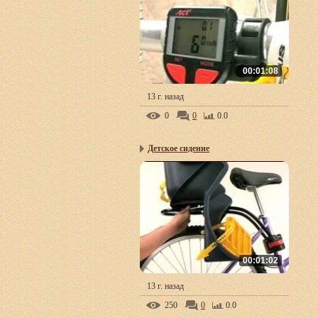
00:01:08
13 г. назад
0
0
0.0
Детское сидение
00:01:02
13 г. назад
250
0
0.0