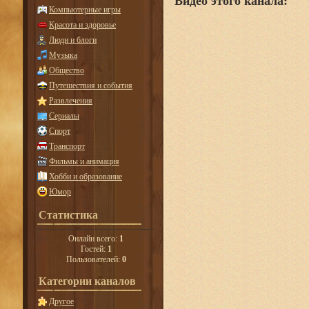
Видео этого канала
:
Компьютерные игры
Красота и здоровье
Люди и блоги
Музыка
Общество
Путешествия и события
Развлечения
Сериалы
Спорт
Транспорт
Фильмы и анимация
Хобби и образование
Юмор
Статистика
Онлайн всего:
1
Гостей:
1
Пользователей:
0
Категории каналов
Другое