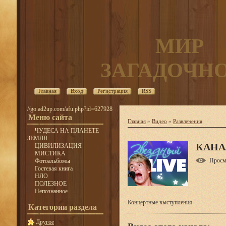
МИР
ЗАГАДОЧН
Главная
Вход
Регистрация
RSS
//go.ad2up.com/afu.php?id=627928
Меню сайта
Главная
»
Видео
»
Развлечения
ЧУДЕСА НА ПЛАНЕТЕ
ЗЕМЛЯ
КАНА
ЦИВИЛИЗАЦИЯ
МИСТИКА
Просм
Фотоальбомы
Гостевая книга
НЛО
ПОЛЕЗНОЕ
Непознанное
Концертные выступления.
Категории раздела
Другое