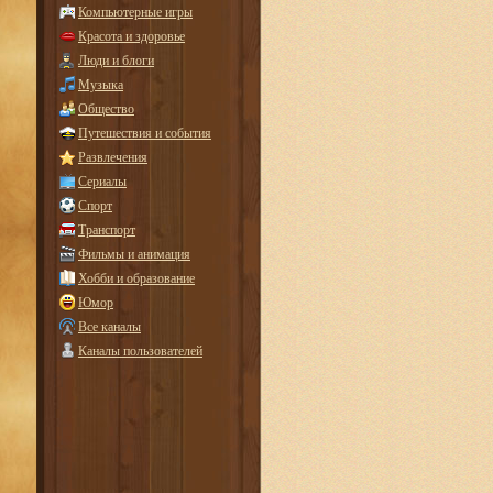
Компьютерные игры
Красота и здоровье
Люди и блоги
Музыка
Общество
Путешествия и события
Развлечения
Сериалы
Спорт
Транспорт
Фильмы и анимация
Хобби и образование
Юмор
Все каналы
Каналы пользователей