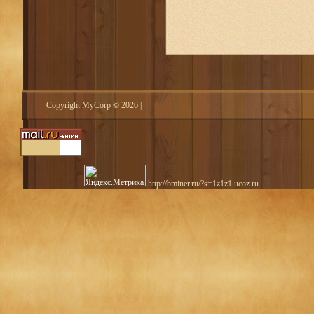
Copyright MyCorp © 2026
|
http://bminer.ru/?s=1z1z1.ucoz.ru