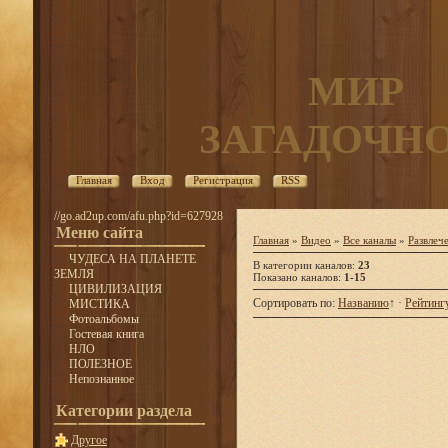
МИР
ЗАГАДОЧН
Главная
Вход
Регистрация
RSS
//go.ad2up.com/afu.php?id=627928
Меню сайта
Главная
»
Видео
»
Все каналы
»
Развлеч
ЧУДЕСА НА ПЛАНЕТЕ
В категории каналов
:
23
ЗЕМЛЯ
Показано каналов
:
1-15
ЦИВИЛИЗАЦИЯ
Сортировать по
:
Названию
↑
·
Рейтинг
МИСТИКА
Фотоальбомы
Гостевая книга
НЛО
ПОЛЕЗНОЕ
Непознанное
Категории раздела
Другое