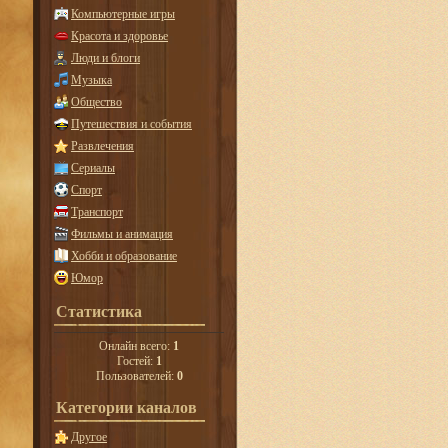
Компьютерные игры
Красота и здоровье
Люди и блоги
Музыка
Общество
Путешествия и события
Развлечения
Сериалы
Спорт
Транспорт
Фильмы и анимация
Хобби и образование
Юмор
Статистика
Онлайн всего:
1
Гостей:
1
Пользователей:
0
Категории каналов
Другое