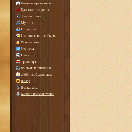
Компьютерные игры
Красота и здоровье
Люди и блоги
Музыка
Общество
Путешествия и события
Развлечения
Сериалы
Спорт
Транспорт
Фильмы и анимация
Хобби и образование
Юмор
Все каналы
Каналы пользователей