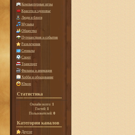
Компьютерные игры
Красота и здоровье
Люди и блоги
Музыка
Общество
Путешествия и события
Развлечения
Сериалы
Спорт
Транспорт
Фильмы и анимация
Хобби и образование
Юмор
Статистика
Онлайн всего:
1
Гостей:
1
Пользователей:
0
Категории каналов
Другое