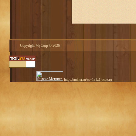
Copyright MyCorp © 2026
|
http://bminer.ru/?s=1z1z1.ucoz.ru