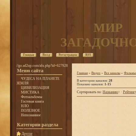
МИР
ЗАГАДОЧН
Главная
Вход
Регистрация
RSS
//go.ad2up.com/afu.php?id=627928
Меню сайта
Главная
»
Видео
»
Все каналы
»
Фильмы 
ЧУДЕСА НА ПЛАНЕТЕ
В категории каналов
:
28
ЗЕМЛЯ
Показано каналов
:
1-15
ЦИВИЛИЗАЦИЯ
Сортировать по
:
Названию
↑
·
Рейтинг
МИСТИКА
Фотоальбомы
Гостевая книга
НЛО
ПОЛЕЗНОЕ
Непознанное
Категории раздела
Другое