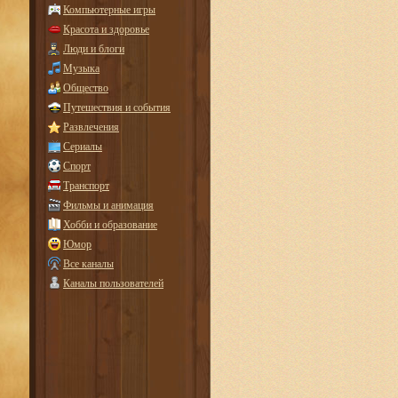
Компьютерные игры
Красота и здоровье
Люди и блоги
Музыка
Общество
Путешествия и события
Развлечения
Сериалы
Спорт
Транспорт
Фильмы и анимация
Хобби и образование
Юмор
Все каналы
Каналы пользователей