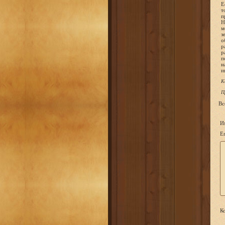
Е
т
п
Н
м
з
о
р
р
п
н
и
К
П
Вс
И
Em
Ко