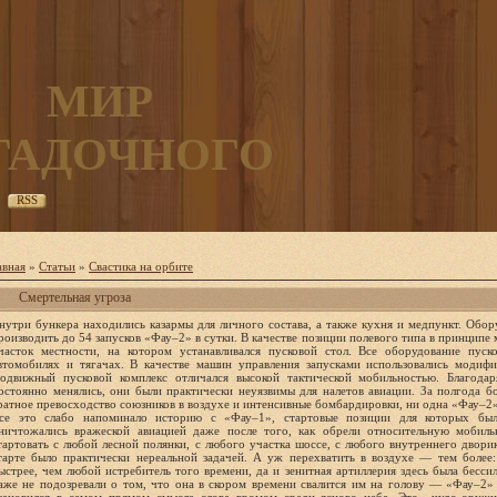
МИР
ГАДОЧНОГО
RSS
авная
»
Статьи
»
Свастика на орбите
Смертельная угроза
нутри бункера находились казармы для личного состава, а также кухня и медпункт. Обор
роизводить до 54 запусков «Фау–2» в сутки. В качестве позиции полевого типа в принципе
часток местности, на котором устанавливался пусковой стол. Все оборудование пуск
втомобилях и тягачах. В качестве машин управления запусками использовались модиф
одвижный пусковой комплекс отличался высокой тактической мобильностью. Благодар
остоянно менялись, они были практически неуязвимы для налетов авиации. За полгода б
ратное превосходство союзников в воздухе и интенсивные бомбардировки, ни одна «Фау–2»
се это слабо напоминало историю с «Фау–1», стартовые позиции для которых был
ничтожались вражеской авиацией даже после того, как обрели относительную мобиль
тартовать с любой лесной полянки, с любого участка шоссе, с любого внутреннего двори
тарте было практически нереальной задачей. А уж перехватить в воздухе — тем более:
ыстрее, чем любой истребитель того времени, да и зенитная артиллерия здесь была бесси
аже не подозревали о том, что она в скором времени свалится им на голову — «Фау–2» л