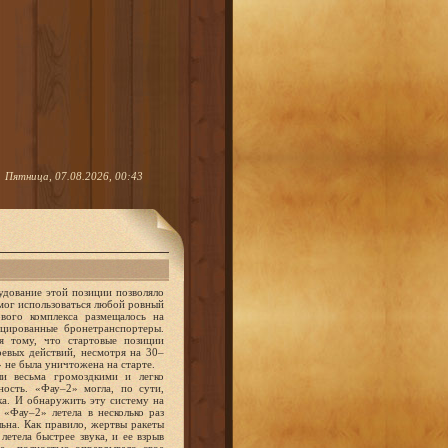
Пятница, 07.08.2026, 00:43
удование этой позиции позволяло
 мог использоваться любой ровный
ового комплекса размещалось на
ицированные бронетранспортеры.
я тому, что стартовые позиции
оевых действий, несмотря на 30–
 не была уничтожена на старте.
и весьма громоздкими и легко
ность. «Фау–2» могла, по сути,
ка. И обнаружить эту систему на
 «Фау–2» летела в несколько раз
льна. Как правило, жертвы ракеты
етела быстрее звука, и ее взрыв