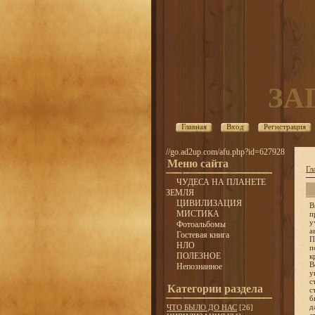
ЗА
Главная
Вход
Регистрация
//go.ad2up.com/afu.php?id=627928
Меню сайта
Гл
ЧУДЕСА НА ПЛАНЕТЕ
ЗЕМЛЯ
ЦИВИЛИЗАЦИЯ
В
МИСТИКА
п
у
Фотоальбомы
а
Гостевая книга
П
НЛО
п
ПОЛЕЗНОЕ
к
В
Непознанное
у
с
Категории раздела
с
б
д
ЧТО БЫЛО ДО НАС
[26]