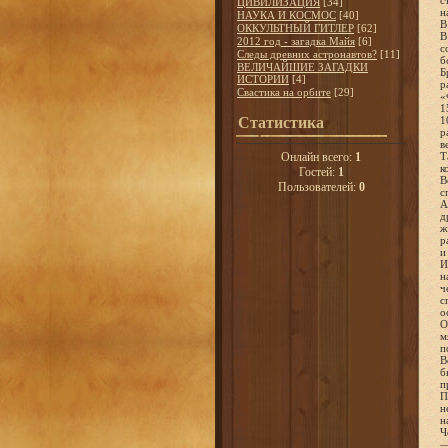
с
ЦИВИЛИЗАЦИЯ
[34]
н
НАУКА И КОСМОС
[40]
В
ОККУЛЬТНЫЙ ГИТЛЕР
[62]
В
2012 год - загадка Майя
[6]
с
Следы древних астронавтов?
[11]
б
ВЕЛИЧАЙШИЕ ЗАГАДКИ
Б
ИСТОРИИ
[4]
р
Свастика на орбите
[29]
«
1
Статистика
1
р
в
Онлайн всего:
1
Т
к
Гостей:
1
В
Пользователей:
0
с
А
д
ж
р
и
И
н
ч
с
о
О
м
п
В
б
п
П
н
н
Ч
—