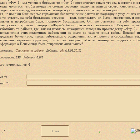
сли с «Фау–1» мы успешно боремся, то «Фау–2» представляет такую угрозу, к встрече с ко
олько молиться, чтобы немцы не смогли серьезно увеличить выпуск своего смертельно
родвигаться вперед, захватывая их заводы и уничтожая сам гитлеровский рейх…
ет, не похожи были первые германские баллистические ракеты на подсадную утку, ой как 
огли отвлечь на себя британские ресурсы — ведь перехватить их было невозможно, и п
енитки и истребители бьхло попросту бессмысленно. Они не отвлекали на себя вра
бнаружить стартовые площадки «Фау–2» было практически невозможно. Разумеется, ан
азбомбить те районы, где, как им казалось, находились заводы по производству «Фау–2».
асположения этих подземных фабрик они не знали до самого конца войны. Никакой 
ередавал, более того, немцы заботились о сохранении этого проекта в строжайшем сек
астоящим секретным оружием, с помощью которого «Гитлер планировал одержать побе
нформадия о Пенемюнде была отправлена англичанам?
атегория
:
Свастика на орбите
|
Добавил
:
plv
(13.01.2011)
росмотров
:
355
|
Рейтинг
:
0.0
/
0
его комментариев
:
0
мя *:
ail *:
д *: