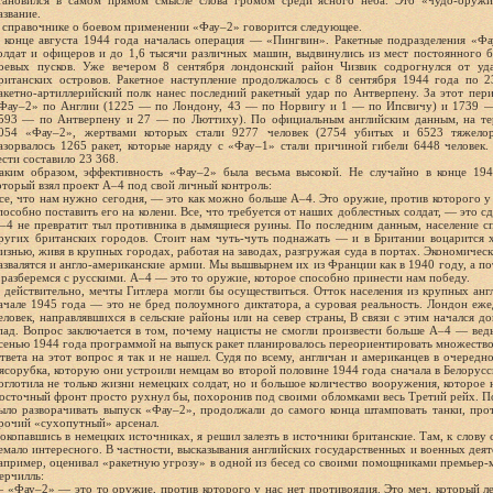
тановился в самом прямом смысле слова громом среди ясного неба. Это «чудо-оружи
азвание.
 справочнике о боевом применении «Фау–2» говорится следующее.
 конце августа 1944 года началась операция — «Пингвин». Ракетные подразделения «Фа
олдат и офицеров и до 1,6 тысячи различных машин, выдвинулись из мест постоянного 
оевых пусков. Уже вечером 8 сентября лондонский район Чизвик содрогнулся от уд
ританских островов. Ракетное наступление продолжалось с 8 сентября 1944 года по 2
акетно-артиллерийский полк нанес последний ракетный удар по Антверпену. За этот пе
Фау–2» по Англии (1225 — по Лондону, 43 — по Норвигу и 1 — по Ипсвичу) и 1739 — 
593 — по Антверпену и 27 — по Люттиху). По официальным английским данным, на те
054 «Фау–2», жертвами которых стали 9277 человек (2754 убитых и 6523 тяжелор
азорвалось 1265 ракет, которые наряду с «Фау–1» стали причиной гибели 6448 человек
ести составило 23 368.
аким образом, эффективность «Фау–2» была весьма высокой. Не случайно в конце 194
оторый взял проект А–4 под свой личный контроль:
се, что нам нужно сегодня, — это как можно больше А–4. Это оружие, против которого у 
пособно поставить его на колени. Все, что требуется от наших доблестных солдат, — это с
–4 не превратит тыл противника в дымящиеся руины. По последним данным, население с
ругих британских городов. Стоит нам чуть-чуть поднажать — и в Британии воцарится х
изнью, живя в крупных городах, работая на заводах, разгружая суда в портах. Экономическ
азвалятся и англо-американские армии. Мы вышвырнем их из Франции как в 1940 году, а п
 разберемся с русскими. А–4 — это то оружие, которое способно принести нам победу.
 действительно, мечты Гитлера могли бы осуществиться. Отток населения из крупных ан
ачале 1945 года — это не бред полоумного диктатора, а суровая реальность. Лондон еже
еловек, направлявшихся в сельские районы или на север страны, В связи с этим начался 
пад. Вопрос заключается в том, почему нацисты не смогли произвести больше А–4 — ведь
сенью 1944 года программой на выпуск ракет планировалось переориентировать множеств
твета на этот вопрос я так и не нашел. Судя по всему, англичан и американцев в очередно
ясорубка, которую они устроили немцам во второй половине 1944 года сначала в Белорусс
оглотила не только жизни немецких солдат, но и большое количество вооружения, которое 
осточный фронт просто рухнул бы, похоронив под своими обломками весь Третий рейх. П
ыло разворачивать выпуск «Фау–2», продолжали до самого конца штамповать танки, про
рочий «сухопутный» арсенал.
окопавшись в немецких источниках, я решил залезть в источники британские. Там, к слову 
емало интересного. В частности, высказывания английских государственных и военных деяте
апример, оценивал «ракетную угрозу» в одной из бесед со своими помощниками премьер
ерчилль:
 «Фау–2» — это то оружие, против которого у нас нет противоядия. Это меч, который л