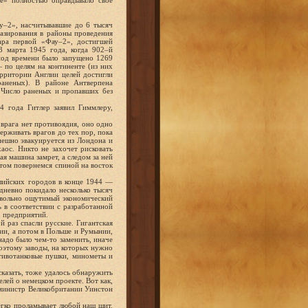
е» полностью оправдывало свое
у–2», насчитывавшие до 6 тысяч
базирования в районы проведения
ара первой «Фау–2», достигшей
3 марта 1945 года, когда 902–й
риод времени было запущено 1269
по целям на континенте (из них
рритории Англии целей достигли
аненых). В районе Антверпена
. Число раненых и пропавших без
4 года Гитлер заявил Гиммлеру,
врага нет противоядия, оно одно
держивать врагов до тех пор, пока
пешно эвакуируется из Лондона и
аос. Никто не захочет рисковать
ая машина замрет, а следом за ней
отом повернемся спиной на восток
глийских городов в конце 1944 —
дневно покидало несколько тысяч
довольно ощутимый экономический
 в соответствии с разработанной
о предприятий.
й раз спасли русские. Гигантская
ии, а потом в Польше и Румынии,
надо было чем-то заменить, иначе
оэтому заводы, на которых нужно
тивотанковые пушки, минометы и
сказать, тоже удалось обнаружить
лей о немецком проекте. Вот как,
-министр Великобритании Уинстон
егко проламывает любой наш щит.