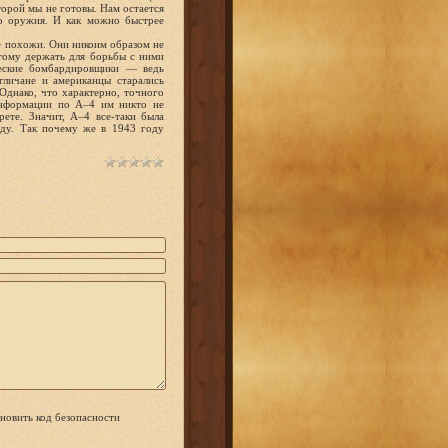
торой мы не готовы. Нам остается
го оружия. И как можно быстрее
не похожи. Они никоим образом не
отому держать для борьбы с ними
жеские бомбардировщики — ведь
гличане и американцы старались
 Однако, что характерно, точного
информации по А–4 им никто не
рете. Значит, А–4 все-таки была
ду. Так почему же в 1943 году