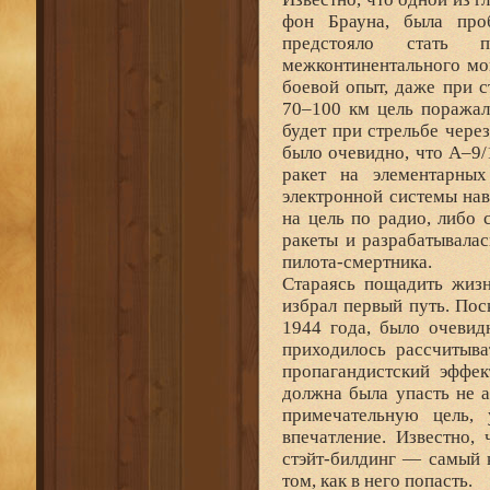
фон Брауна, была про
предстояло стать п
межконтинентального мон
боевой опыт, даже при 
70–100 км цель поражал
будет при стрельбе чере
было очевидно, что А–9/
ракет на элементарных
электронной системы нав
на цель по радио, либо 
ракеты и разрабатывалас
пилота-смертника.
Стараясь пощадить жизн
избрал первый путь. Пос
1944 года, было очевид
приходилось рассчитыва
пропагандистский эффек
должна была упасть не 
примечательную цель,
впечатление. Известно,
стэйт-билдинг — самый 
том, как в него попасть.