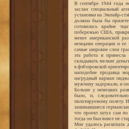
В сентябре 1944 года 
заслан специальный аге
установки на Эмпайр-стэ
должна была бы прилете
готовилась крайне тща
побережью США, прикрыт
менее американской раз
немцами операции и ее 
самые широкие слои гра
эта работа и принесла
складывать мелкие деньг
в фэбээровской ориентир
наподобие продавца мо
нагрудный карман пиджа
мужчину задержали, и он
Больше у немецких раз
было, и, следователь
пилотируемому полету. И
занимавшиеся германски
что проект затух сам по
тогда он был вовсе не ст
Мне удалось раскопать 