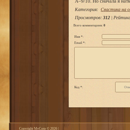
А–9/10. Но сначала я нат
Категория
:
Свастика на 
Просмотров
:
312
|
Рейтин
Всего комментариев
:
0
Имя *:
Email *:
Код *:
Copyright MyCorp © 2026
|