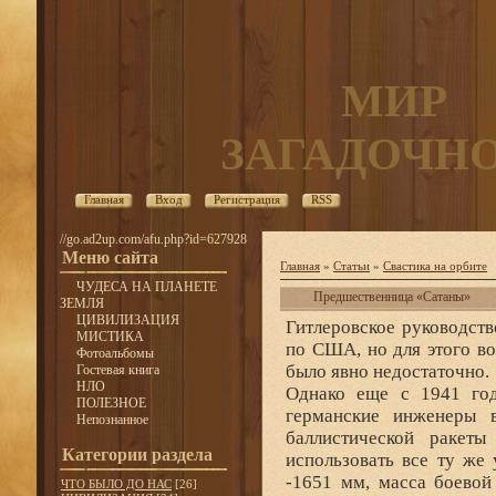
МИР
ЗАГАДОЧН
Главная
Вход
Регистрация
RSS
//go.ad2up.com/afu.php?id=627928
Меню сайта
Главная
»
Статьи
»
Свастика на орбите
ЧУДЕСА НА ПЛАНЕТЕ
Предшественница «Сатаны»
ЗЕМЛЯ
ЦИВИЛИЗАЦИЯ
Гитлеровское руководств
МИСТИКА
по США, но для этого в
Фотоальбомы
было явно недостаточно.
Гостевая книга
НЛО
Однако еще с 1941 год
ПОЛЕЗНОЕ
германские инженеры в
Непознанное
баллистической ракеты
Категории раздела
использовать все ту же
-1651 мм, масса боевой
ЧТО БЫЛО ДО НАС
[26]