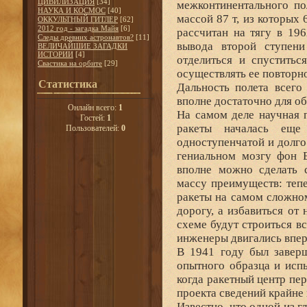
ЦИВИЛИЗАЦИЯ
[34]
межконтинентального по
НАУКА И КОСМОС
[40]
массой 87 т, из которых 
ОККУЛЬТНЫЙ ГИТЛЕР
[62]
2012 год - загадка Майя
[6]
рассчитан на тягу в 19
Следы древних астронавтов?
[11]
вывода второй ступени
ВЕЛИЧАЙШИЕ ЗАГАДКИ
ИСТОРИИ
[4]
отделиться и спустить
Свастика на орбите
[29]
осуществлять ее повторн
Статистика
Дальность полета всего
вполне достаточно для о
Онлайн всего:
1
На самом деле научная 
Гостей:
1
ракеты началась еще
Пользователей:
0
одноступенчатой и долго
гениальном мозгу фон Б
вполне можно сделать 
массу преимуществ: тепе
ракеты на самом сложно
дорогу, а избавиться от
схеме будут строиться в
инженеры двигались впер
В 1941 году был заверш
опытного образца и исп
когда ракетный центр пе
проекта сведений крайне 
Известно, что одной из 