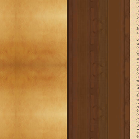
п
р
п
н
Б
б
п
З
в
п
м
с
б
д
Я
в
н
п
б
б
о
т
к
И
п
б
т
с
с
б
б
д
н
В
а
Ф
б