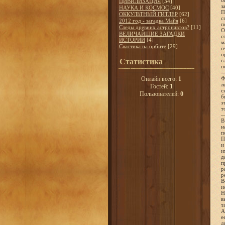
о
ЦИВИЛИЗАЦИЯ
[34]
з
НАУКА И КОСМОС
[40]
П
ОККУЛЬТНЫЙ ГИТЛЕР
[62]
с
2012 год - загадка Майя
[6]
п
Следы древних астронавтов?
[11]
О
ВЕЛИЧАЙШИЕ ЗАГАДКИ
с
ИСТОРИИ
[4]
м
Свастика на орбите
[29]
о
п
Статистика
с
п
—
Онлайн всего:
1
Ф
л
Гостей:
1
с
Пользователей:
0
б
э
т
—
В
н
п
П
и
и
д
п
р
р
В
и
Н
в
т
А
е
д