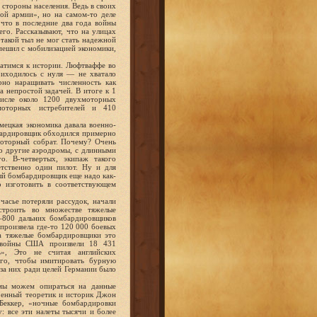
 стороны населения. Ведь в своих
ной армии», но на самом-то деле
 что в последние два года войны
го. Рассказывают, что на улицах
такой тыл не мог стать надежной
спешил с мобилизацией экономики,
ратимся к истории. Люфтваффе во
приходилось с нуля — не хватало
рно наращивать численность как
а непростой задачей. В итоге к 1
числе около 1200 двухмоторных
моторных истребителей и 410
мецкая экономика давала военно-
мбардировщик обходился примерно
моторный собрат. Почему? Очень
но другие аэродромы, с длинными
о. В-четвертых, экипаж такого
тственно один пилот. Ну и для
ый бомбардировщик еще надо как-
о изготовить в соответствующем
часье потеряли рассудок, начали
строить во множестве тяжелые
0–800 дальних бомбардировщиков
произвела где-то 120 000 боевых
на тяжелые бомбардировщики это
 войны США произвели 18 431
, Это не считая английских
ого, чтобы имитировать бурную
 за них ради целей Германии было
 мы можем опираться на данные
военный теоретик и историк Джон
 Беккер, «ночные бомбардировки
: все эти налеты тысячи и более