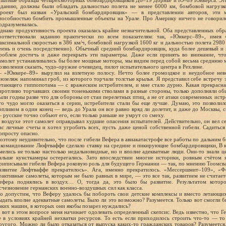
пытные образцы четырехмоторных бомбардировщиков До–19 Дорнье и Ю–89 Юнкерса. Эти
аданию, должны были обладать дальностью полета не менее 6000 км, бомбовой нагрузко
роект был назван «Уральский бомбардировщик» — в представлении авторов, эти
пособностью бомбить промышленные объекты на Урале. Про Америку ничего не говорилось
одразумевалась.
днако продуктивность проекта оказалась крайне незначительной. Оба представленных обра
оответствовали заданию практически по всем показателям: так, «Юнкерс–89», имея 
аксимальной скоростью в 386 км/ч, бомбовой нагрузкой 1600 кг и дальностью полета 2980 к
чень и очень посредственно). Обычный средний бомбардировщик, куда более дешевый и 
роблем достичь и даже перекрыть эти параметры. Даже если принять во внимание, что 
амолет устанавливались бы более мощные моторы, мы видим перед собой весьма среднюю ма
озволения сказать, чудо-оружие очевидец, пилот испытательного центра в Рехлине.
 «Юнкере–89» вырулил на взлетную полосу. Нечто более громоздкое и неудобное нев
юзеляж напоминал гроб, из которого торчали толстые крылья. Я представил себе встречу 
етающего гиппопотама — с вражеским истребителем, и мне стало дурно. Какая прекрасна
иротливо торчавших своими тоненькими стволами в разные стороны, только дополняли о
ыли годны разве что для обороны от стаи перелетных птиц, а не от атаки современных истр
то чудо могло оказаться в серии, истребители стали бы еще лучше. Думаю, это позволи
опливом в один конец — ведь до Урала он все равно вряд ли долетит, и даже до Москвы, с
 русские точно собьют его, если только раньше не умрут со смеху.
 воздухе этот самолет оправдывал худшие опасения испытателей. Действительно, он вел с
ас личные счеты и хотел угробить всех, пусть даже ценой собственной гибели. Садиться
опросту опасно.
оэтому неудивительно, что после гибели Вефера в авиакатастрофе все работы по дальним
 командование Люфтваффе сделало ставку на средние и пикирующие бомбардировщики, В 
мелись не только настолько недальновидные, но и вполне адекватные люди. Они-то знали 
альше кунсткамеры остерегались. Зато впоследствии многие историки, ровным счётом 
риписывали гибели Вефера роковую роль для будущего Германии — так, по мнению Тоомсва
азвитие Люфтваффе прекратилось». Ага, именно прекратилось. «Мессершмит–109», «Ф
еактивные самолеты, которым не было равных в мире, — это все так, развитием не считае
ефера поднялись в воздух… О, тогда да, это было бы развитие. Результатом которо
счезновение германских военно-воздушных сил как класса.
о допустим, что Веферу удалось бы побороть свои детские комплексы и вместо летающих
ыдать вполне адекватные самолеты. Было ли это возможно? Разумеется. Только вот смогли
аких машин, в которых они якобы позарез нуждались?
 вот в этом вопросе меня начинает одолевать определенный скепсис. Ведь известно, что Ге
е в условиях крайней нехватки ресурсов. То есть если приходилось строить что-то — то 
ругого. Можно ли было отказаться от выпуска каких-то гражданских товаров? Разумеется