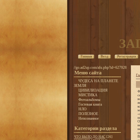
ЗА
Главная
Вход
Регистрация
//go.ad2up.com/afu.php?id=627928
Меню сайта
Гл
ЧУДЕСА НА ПЛАНЕТЕ
ЗЕМЛЯ
ЦИВИЛИЗАЦИЯ
Ф
МИСТИКА
с
в
Фотоальбомы
я
Гостевая книга
к
НЛО
м
ПОЛЕЗНОЕ
«
н
Непознанное
О
н
Категории раздела
н
о
В
ЧТО БЫЛО ДО НАС
[26]