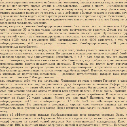
озволял осуществить тотальную мобилизацию экономики, опасаясь всплеска недовольства со
ечах он мог кричать сколько угодно о «предательстве», «ударе в спину», «непобежден
ростаком не был и прекрасно знал, почему вспыхнуло недовольство в тылу. Дело в том,
емецкое население попросту голодало, а уж о дефиците обычных товаров и говорить нече
ерлина можно было видеть аристократов, разыскивавших сигаретные окурки. Естественно, 
азой для фронта. Поэтому нет ничего удивительного или странного в том, что Гитлер не 
оддерживая лояльность населения.
начит, выпускать тяжелые бомбардировщики можно было только за счет чего-то еще. Об
торой половине 30–х только-только начали свое поступательное развитие. Делать все 
илотов, самолетов, аэродромов… Да всего не хватало, по сути дела. Приходилось бу
атериальной части, так и квалифицированного персонала, что само по себе являлось весьм
ентября 1939 года в германских ВВС насчитывалось около 4000 самолетов, в том 
омбардировщиков, 400 пикирующих одномоторных бомбардировщиков, 770 одно
вухмоторных истребителей.
 не случайно привожу эти цифры, вовсе не для того, чтобы утомить читателя. Просто не
оздушным силам столько, сколько могла. По оценкам специалистов, четырехмоторный бо
а порядок дороже, чем одномоторный истребитель, и в 3–4 раза дороже, чем его двух
росто. Во-первых, он больше стоит сам по себе. Во-вторых, ему требуются принципиаль
етонированными взлетно-посадочными полосами, В-третьих, он тратит кучу горючег
омбардировщика — примерно десять человек, а одномоторного истребителя — соотве
бслуживания дорогостоящих гигантов нужно куда больше людей. В-пятых, четырехмоторн
о защищать от противника, желательно — дальними истребителями, которые тоже над
оличестве… Вам мало? Мне достаточно.
так, представим себе, что все начальники Люфтваффе во главе с самим Герингом в одно
риносить человеческие жертвоприношения духу безвременно почившего Вефера и 
омбардировщики, — таким образом, к началу войны удалось бы построить флот из 70
олько при условии полного отказа от машин всех других моделей. В ходе войны Германия 
амолетов, львиную долю которых составляли одномоторные истребители. В пересчете 
оставит не более 20 тысяч машин. Много это или мало? Напомню, что за годы
омбардировщик Б–17 — «Ли-берейтор» и 12 726 Б–24 — «Летающая крепость»
омбардировщиков. Но англичане и американцы строили свои тяжелые машины для т
еятельность, пока русские за них воюют. Перед немцами такой задачи не стояло — воевать
екому.
опрос об эффективности тяжелых бомбардировщиков тоже является спорным. Здесь
нглоамериканских налетов на Германию. Многие исследователи (в частности, известный 
уллер) считают их пустой тратой ресурсов. Как писал немецкий исследователь Каюс
ританских ВВС в конечном итоге обернулись пустой и дорогостоящей затеей». Перевожу