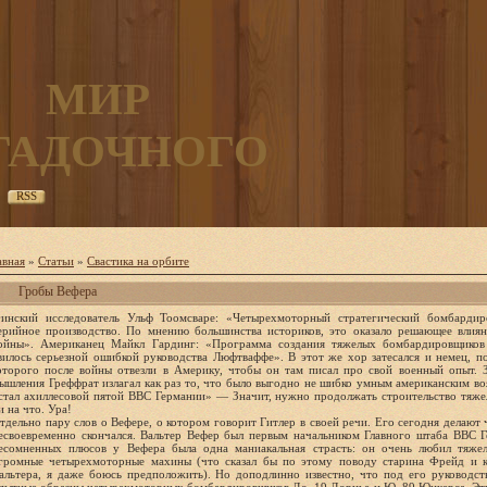
МИР
ГАДОЧНОГО
RSS
авная
»
Статьи
»
Свастика на орбите
Гробы Вефера
инский исследователь Ульф Тоомсваре: «Четырехмоторный стратегический бомбарди
ерийное производство. По мнению большинства историков, это оказало решающее влия
ойны». Американец Майкл Гардинг: «Программа создания тяжелых бомбардировщиков 
вилось серьезной ошибкой руководства Люфтваффе». В этот же хор затесался и немец, по
оторого после войны отвезли в Америку, чтобы он там писал про свой военный опыт. З
ышления Греффрат излагал как раз то, что было выгодно не шибко умным американским во
стал ахиллесовой пятой ВВС Германии» — Значит, нужно продолжать строительство тяже
и на что. Ура!
тдельно пару слов о Вефере, о котором говорит Гитлер в своей речи. Его сегодня делают 
есвоевременно скончался. Вальтер Вефер был первым начальником Главного штаба ВВС 
есомненных плюсов у Вефера была одна маниакальная страсть: он очень любил тяж
громные четырехмоторные махины (что сказал бы по этому поводу старина Фрейд и к
альтера, я даже боюсь предположить). Но доподлинно известно, что под его руководст