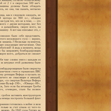
 машины, согласно техническому
й от 2 т и скоростью 500 км/ч.
 машины должны были обладать
, но она, так сказать, негласно
зца, как и следовало ожидать, не
4 мотора по 960 л.с., обладал
м (для тех, кто не в теме, — это
всего с двумя моторами, мог без
в дальнейшем, скорее всего, на
шину. А вот как описывал это, с
озможно было себе представить.
этого неуклюжего гуся — вернее,
я мишень J Несколько пулеметов,
бщее ужасающее впечатление. Они
ебителей! А ведь к моменту, когда
ло бы заправлять бомбардировщик
корее всего, добраться не сможет
ебя такг словно имел с каждым из
 за штурвал этой развалины было
 бомбардировщикам были свернуты
конечном счете в германских ВВС
цену детищам Вефера и пускать их
ничего не смыслящие в авиаций,
ре, «со смертью Вальтера Вефера
окке-Вульф–190», «Юнкерс–88»,
тся, Зато если бы летающие Гробы
го, очевидно, стало бы полное
 гробов заставить конструкторов
 бы немцы построить большой флот
рмания готовилась к войне и вела
только за счет отказа от чего-то
, можно. До 1943 года Гитлер не