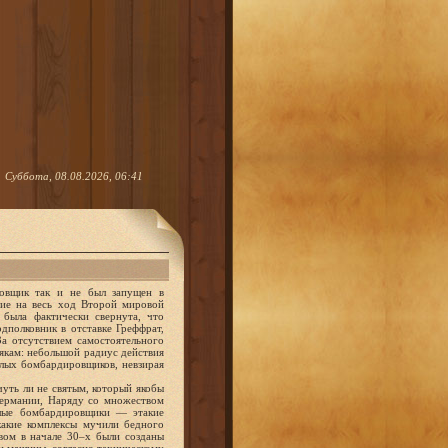
Суббота, 08.08.2026, 06:41
ровщик так и не был запущен в
ние на весь ход Второй мировой
была фактически свернута, что
дполковник в отставке Греффрат,
а отсутствием самостоятельного
якам: небольшой радиус действия
лых бомбардировщиков, невзирая
чуть ли не святым, который якобы
Германии, Наряду со множеством
елые бомбардировщики — этакие
акие комплексы мучили бедного
вом в начале 30–х были созданы