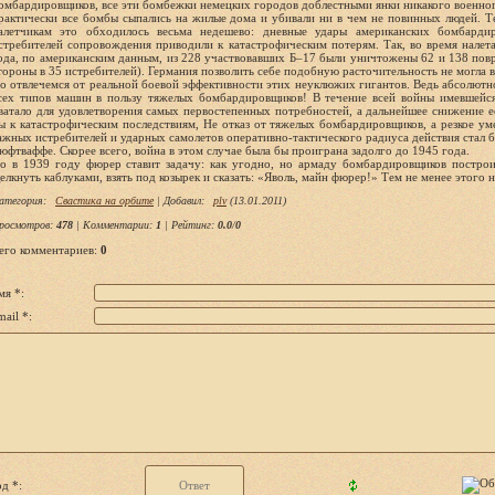
омбардировщиков, все эти бомбежки немецких городов доблестными янки никакого военног
рактически все бомбы сыпались на жилые дома и убивали ни в чем не повинных людей. Т
алетчикам это обходилось весьма недешево: дневные удары американских бомбарди
стребителей сопровождения приводили к катастрофическим потерям. Так, во время нале
ода, по американским данным, из 228 участвовавших Б–17 были уничтожены 62 и 138 пов
тороны в 35 истребителей). Германия позволить себе подобную расточительность не могла 
о отвлечемся от реальной боевой эффективности этих неуклюжих гигантов. Ведь абсолютно
сех типов машин в пользу тяжелых бомбардировщиков! В течение всей войны имевшейс
ватало для удовлетворения самых первостепенных потребностей, а дальнейшее снижение 
ы к катастрофическим последствиям, Не отказ от тяжелых бомбардировщиков, а резкое у
ажных истребителей и ударных самолетов оперативно-тактического радиуса действия стал 
юфтваффе. Скорее всего, война в этом случае была бы проиграна задолго до 1945 года.
о в 1939 году фюрер ставит задачу: как угодно, но армаду бомбардировщиков построит
елкнуть каблуками, взять под козырек и сказать: «Яволь, майн фюрер!» Тем не менее этого 
атегория
:
Свастика на орбите
|
Добавил
:
plv
(13.01.2011)
росмотров
:
478
|
Комментарии
:
1
|
Рейтинг
:
0.0
/
0
его комментариев
:
0
мя *:
ail *:
д *: