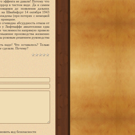
о эффекта не давали! Потому что
еррор в чистом виде. Да и самим
ровщиков до появления дальних
та на Швайнфурт 14 октября 1943
реждены (при потерях с немецкой
в принципе.
 очевидна абсурдность отказа от
я у Люфтваффе авиатехники едва
ее численности напрямую привело
меньшение производства жизненно
бы роковым решением руководства
ь надо! Что оставалось? Только
не сделали. Почему?