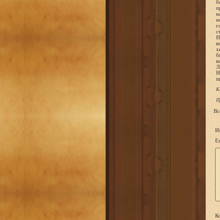
б
п
н
и
г
с
Н
в
х
б
в
Л
Н
щ
К
П
Вс
И
Em
Ко