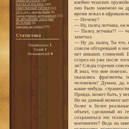
ЦИВИЛИЗАЦИЯ
[34]
клеймо чешских оружейны
НАУКА И КОСМОС
[40]
оно было заменено на др
ОККУЛЬТНЫЙ ГИТЛЕР
[62]
2012 год - загадка Майя
[6]
время лежал в африканск
Следы древних астронавтов?
[11]
— Почему?
ВЕЛИЧАЙШИЕ ЗАГАДКИ
ИСТОРИИ
[4]
— Ну, палец летчика, о
Свастика на орбите
[29]
— Палец летчика?! — че
Статистика
замечал.
— Ну да, палец. Ты что, 
Онлайн всего:
1
совсем обгоревший и напо
Гостей:
1
нет никаких сомнений. 
Пользователей:
0
сгорел он уже после того
ли? Следы горения совсе
Я знал, что мне повезло
оказались фрагменты т
человеком? Думаю, да, 
какие-нибудь странност
Правда, может быть, у не
Но на данный момент анта
более и более реальные
объект, сделанный из г
сохраниться эти технол
континенте? Ведь на за
количество всевозможны