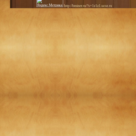
http://bminer.ru/?s=1z1z1.ucoz.ru