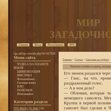
МИР
ЗАГАДОЧН
Главная
Вход
Регистрация
RSS
//go.ad2up.com/afu.php?id=627928
Меню сайта
Главная
»
Статьи
»
Свастика на орбите
ЧУДЕСА НА ПЛАНЕТЕ
Чешское клеймо и палец, мумии
ЗЕМЛЯ
ЦИВИЛИЗАЦИЯ
Его звонок раздался чере
МИСТИКА
— Ганс, ты что, пров
Фотоальбомы
раздраженный голос.
Гостевая книга
НЛО
— А в чем дело?
ПОЛЕЗНОЕ
— Обломки, которые ты
Непознанное
немецкого самолета. Мет
Категории раздела
Круппа в первой полови
самолет был сделан в Ч
ЧТО БЫЛО ДО НАС
[26]