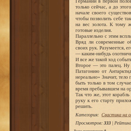
Германии в первой полов
только сейчас, а до это
начале своего существов
чтобы позволить себе та
на вес золота. К тому ж
готовые изделия.
Параллельно с этим вспл
Вряд ли современные об
своих рук. Разумеется, е
— каким-нибудь охотнич
И все же такой ход событ
Второе — это палец. Ну 
Патагонию от Антарктид
нереально» Значит, тело 
быть только в том случае
время пребывавшем на ор
Так что же, этот корабл
руку к его старту прило
решить.
Категория
:
Свастика на 
Просмотров
:
333
|
Рейтин
Всего комментариев
:
0