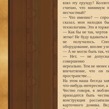
взял эту ерунду? Коллег
считаю, что минимум п
несчастный?
— Что именно? — спроси
сказал, мои находки б
технологиям. Это я торж
— Как бы не так, черто
легко! Не буду вдаваться
не получилось. Спец
оборудование, вполне уз
— А не могло быть так, ч
— Нет, — не допуска
совершенно
нереально. Тем не менее 
впечатление, что он п
пространстве…
На этом наша беседа за
что-нибудь интересное, а
Честно говоря, я любл
приходится быть чест
конструкция рассыпал
карточного домика. Ве