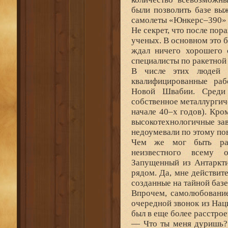
были позволить базе вы
самолеты «Юнкерс–390» в
Не секрет, что после по
ученых. В основном это б
ждал ничего хорошего 
специалисты по ракетной
В числе этих людей 
квалифицированные раб
Новой Швабии. Среди 
собственное металлургич
начале 40–х годов). Кро
высокотехнологичные зав
недоумевали по этому по
Чем же мог быть раз
неизвестного всему 
Запущенный из Антаркти
рядом. Да, мне действит
созданные на тайной базе
Впрочем, самолюбование
очередной звонок из Нац
был в еще более расстро
— Что ты меня дуришь?!