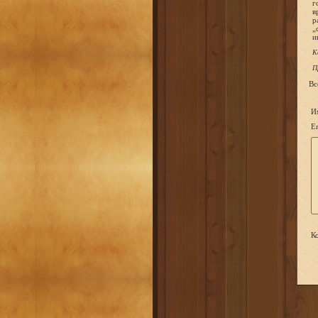
К
П
Вс
И
Em
Ко