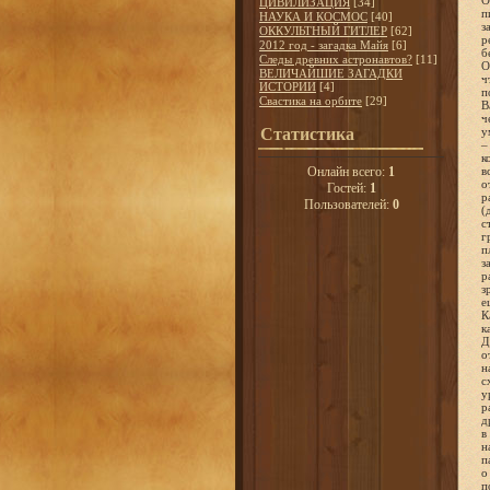
ЦИВИЛИЗАЦИЯ
[34]
НАУКА И КОСМОС
[40]
ОККУЛЬТНЫЙ ГИТЛЕР
[62]
2012 год - загадка Майя
[6]
Следы древних астронавтов?
[11]
ВЕЛИЧАЙШИЕ ЗАГАДКИ
ИСТОРИИ
[4]
Свастика на орбите
[29]
Статистика
Онлайн всего:
1
Гостей:
1
Пользователей:
0