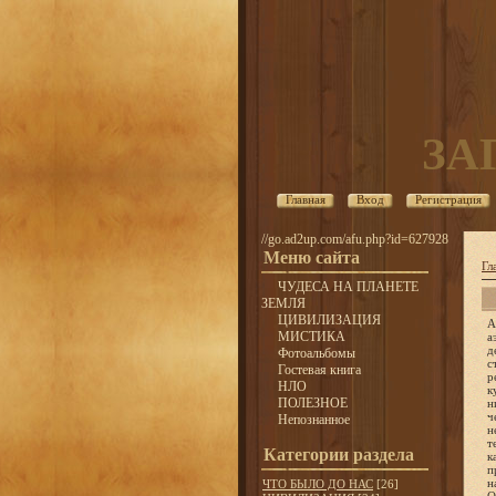
ЗА
Главная
Вход
Регистрация
//go.ad2up.com/afu.php?id=627928
Меню сайта
Гл
ЧУДЕСА НА ПЛАНЕТЕ
ЗЕМЛЯ
ЦИВИЛИЗАЦИЯ
А когда осенью 1890 года над Олонецкой губернией пролетел запущенный в Петербурге большой воздушный шар с двумя аэронавтами, жит
МИСТИКА
Фотоальбомы
Гостевая книга
НЛО
ПОЛЕЗНОЕ
Непознанное
Категории раздела
ЧТО БЫЛО ДО НАС
[26]