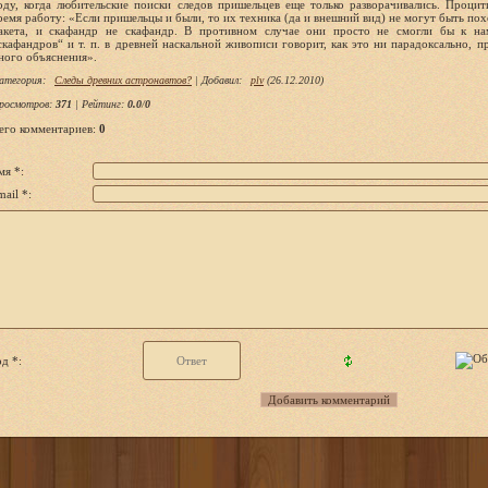
атегория
:
Следы древних астронавтов?
|
Добавил
:
plv
(26.12.2010)
росмотров
:
371
|
Рейтинг
:
0.0
/
0
его комментариев
:
0
мя *:
ail *:
д *: