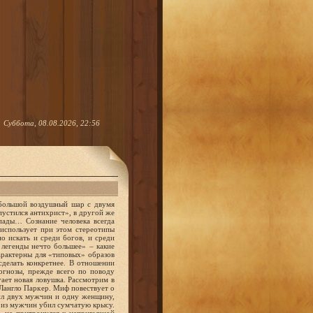
Суббота, 08.08.2026, 22:56
лнечная батарея, да и слева видны элементы надстройки, вызывающие отдаленную ассоциацию с остронаправленной антенной и прочей выносной аппаратурой, располагавшейся в том же месте лунохода. Вот только вместо колес под корпусом нечто не вполне круглое. Авинский считает, что это особые подковообразные движители, показанные «в положениях, соответствующих различным фазам процесса перемещения», и, стало быть, «перед нами одна из модификаций шагохода». А на соседнем (рис. 1,г), взятом из «Мадридской рукописи», которая принадлежит к немногим уцелевшим памятникам письменности майя, вслед за Авинским обратим внимание на экипировку присевшего персонажа. Такое впечатление, что на голове у него светящаяся лампа, а к ней тянется шнур от заплечной сумки. Чем не горноспасатель? В поисках древних аналогов современной техники изощренную фантазию проявил датский исследователь любитель Фреде Мельхедегор. Иные из его сопоставлений неубедительны даже на первый взгляд, но кое что он подметил остроумно. Например, на давным давно известном ассирийском рельефе (рис. 2) Мельхедегор разглядел… колесный танк. Пожалуйста, все на месте: бронированный корпус, башня, ствол орудия с утолщением на конце, командирская башенка… Я привел лишь малую толику соответствующих иллюстративных материалов. Имеются богатые подборки наскальных рисунков созданий в «скафандрах» с «шлемами» и «антеннами» разной конструкции. На древних изображениях нашлись объекты, напоминающие и первый советский спутник, и космическую капсулу «Джемини», и спускаемый аппарат «Венеры», и посадочную ступень «Викинга». Оказалось, что и сказочная избушка на курьих ножках сильно смахивает на лунный модуль «Аполлона». А кроме того, в произведениях древнего изобразительного искусства наши пытливые современники узрели «бомбы с бикфордовым шнуром», «пистолеты», «микрофон», «радиоприемник», «видеомагнитофон» и просто «магнитофон», «высоковольтный изолятор», «наручные часы», «ботинки на роликах», «человека со штурвалом в руках» и «человека с биноклем» – всего не перечислить. И ведь во многих случаях сходство действительно есть! Рассматривая каждый такой факт в отдельности, невольно поддаешься магии похожести, спрашиваешь себя с надеждой: «Неужели пришельцы?» Однако по мере накопления подобных примеров абсурдность этой мысли делается все яснее. Ибо не могла чужая цивилизация до такой степени и в стольких деталях походить на нашу. Тем более если речь идет о цивилизации, овладевшей межзвездным пространством, то есть на порядок или на несколько порядков обогнавшей нас в своем научно техническом развитии. Это простое соображение не раз приводили критики «теории древних астронавтов»,