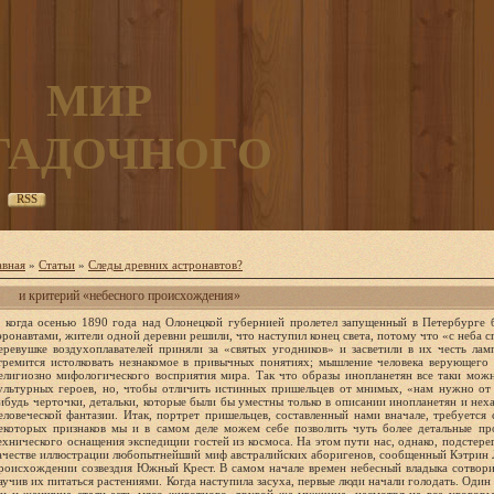
МИР
ГАДОЧНОГО
RSS
авная
»
Статьи
»
Следы древних астронавтов?
и критерий «небесного происхождения»
ели одной деревни решили, что наступил конец света, потому что «с неба спустился антихрист», в другой же деревушке воздухоплавателей приняли за «святых угодников» и засветили в их честь лампады… Сознание человека всегда стремится истолковать незнакомое в привычных понятиях; мышление человека верующего использует при этом стереотипы религиозно мифологического восприятия мира. Так что образы инопланетян все таки можно искать и среди богов, и среди культурных героев, но, чтобы отличить истинных пришельцев от мнимых, «нам нужно от легенды нечто большее» – какие нибудь черточки, детальки, которые были бы уместны только в описании инопланетян и нехарактерны для «типовых» образов человеческой фантазии. Итак, портрет пришельцев, составленный нами вначале, требуется сделать конкретнее. В отношении некоторых признаков мы и в самом деле можем себе позволить чуть более детальные прогнозы, прежде всего по поводу технического оснащения экспедиции гостей из космоса. На этом пути нас, однако, подстерегает новая ловушка. Рассмотрим в качестве иллюстрации любопытнейший миф австралийских аборигенов, сообщенный Кэтрин Лангло Паркер. Миф повествует о происхождении созвездия Южный Крест. В самом начале времен небесный владыка сотворил двух мужчин и одну женщину, научив их питаться растениями. Когда наступила засуха, первые люди начали голодать. Один из мужчин убил сумчатую крысу. Он и женщина стали есть мясо животного, другой же мужчина, несмотря на все уговоры, не притронулся к непривычной пище, хотя и был смертельно голоден. Поссорившись с товарищами, он «ушел в сторону заката». Его спутники вскоре закончили трапезу и отправились вслед за ним. Подойдя к краю долины, они увидели своего товарища на ее другой стороне, у реки. Они крикнули, чтобы он остановился, но он не обратил на них внимания и продолжал идти, пока не подошел к большому белому эвкалипту. Здесь он замертво упал на землю, а рядом с ним люди увидели черное существо с двумя огненными глазами. Оно подняло мертвеца на дерево и бросило в дупло. Спеша через долину, люди услыхали такой оглушительный удар грома, что, пораженные, упали на землю. Поднявшись, они с удивлением увидели, что гигантский эвкалипт вырван из земли и несется по воздуху в южную сторону неба. Они заметили огненные глаза, сверкавшие с дерева… Наконец дерево остановилось около Варрамбула, или Млечного Пути, который ведет туда, где живут небесные боги. Постепенно дерево скрылось из виду, и только четыре сверкающих огненных глаза видели люди. Два принадлежали духу смерти Йови, два других были глазами первого умершего человека. Лангло Паркер добавляет: «Для племен этой части страны Южный Крест до сих пор известен как Яраанду – место белого эвкалипта…» Вот такая история якобы приключилась с предками коренных, жителей Австралийского континента. Не кажется ли вам, что вторая часть этого мифа изображает некое совсем не мифическое событие, которое живо встает перед глазами современников космической эры? Вообразим себе: шли по безлюдной местности трое, и вдруг видят в отдалении что то высокое, прямое, светлое. «Большой белый эвкалипт» – как еще могли описать австралийские аборигены ракету, стоящую на старте? Особенно ценно указание на цвет, поскольку корпус космических ракет действительно покрывают (для термоизоляции) белой краской. Один из австралийцев, подойдя близко к стартовой площадке, то ли от голода, то ли от страха теряет сознание, и член экипажа затаскивает его через люк («дупло») в свой корабль. Ракета стартует. И ужасный грохот, и вид летящего дерева (точность образного сравнения в данной– ситуации могла усиливаться от сходства языков пламени на конце ракеты с мощными корнями) – все это ввергло невольных зрителей в шоковое состояние. Они, впрочем, заметили и сообщили потом своим соплеменникам еще одну деталь, для нас, пожалуй, ключевую: вместо исчезнувшей вдали ракеты на небе вспыхнули четыре светящиеся точки, которые напоминали четверку ярких звезд Южного Креста. Именно такое зрелище наблюдали и свидетели запусков «Востоков», «Восходов» и «Союзов»! Четыре звезды – это четыре отделившихся, но еще не кончивших работать двигателя первой ступени ракеты носителя, скомпонованной по так называемой пакетной схеме. Как мы могли убедиться, все сообщенное в мифе про «эвкалипт», вплоть до мельчайших подробностей, совпадает с реальной картиной старта космического корабля. Совпадает настолько, что… это сходство, скорее всего, ложное. Неожиданный вывод? Давайте разбираться. Миф был известен еще к началу нашего века, и уже по этой причине бессмысленно предполагать в нем отражение запусков земной космической техники. Остается другой вариант: предки рассказавших этот миф австралийцев наблюдали старт корабля инопланетной экспедиции. А она вряд ли использовала бы «пакет». Специалисты скажут вам, что эта схема ракеты, оправданная на нынешнем этапе развития земной космонавтики, была бы слишком примитивна для технического уровня цивилизации, совершающей межзвездные полеты. Самый, казалось бы, убедительный момент сходства «эвкалипта» с ракетой – мотив «четырех звезд» – приходится признать случайным совпадением, а это позволяет считать случайностью и другие, менее; обязывающие, параллели. Можно было бы много порассуждать о смысле, какой получают те же детали рассказа в свете сравнительной мифологии (к примеру, «эвкалипт» – явная вариация мирового дерева, по которому герои мифов разных народов взбираются на небеса), но мы сейчас ограничимся констатацией самого существенного для нас: доказательством палеовизита приведенный австралийский текст служить не может. Подобные случаи довольно типичны. Энтузиасты «гипотезы о пришельцах» собрали целую коллекцию древних изображений, на которых легко узнаются современные вещи. И именно это поразительное (чтобы не сказать: подозрительное) сходство с реалиями человеческой цивилизации XX века заставляет усомниться в справедливости таких аналогий. Познакомимся с некоторыми фактами из этой примечательной коллекции. «Американский научный журнал» в 1822 году опубликовал сообщение об удивительном «подвижном камне», который вы видите на (рис. 1,а) Гранитное полушарие радиусом около полутора метров лежит на плоской поверхности гранитного же «пьедестала». Находится эта диковина неизвестного возраста в штате Нью Йорк. Корреспондента журнала больше всего заинтересовала точная балансировка верхней части сооружения… Ее можно чуть покачивать рукой, а при помощи рычага она движется и вовсе легко; тем не менее шесть человек, орудуя ломами, не смогли свалить ее с пьедестала". Сегодня же в первую очередь поражает внешний вид всей конструкции. Ни дать ни взять – модель радарной установки или радиотелескопа, к тому же почти «действующая»! Фигура на следующей иллюстрации (рис. 1, 6) и подавно не вызовет сомнений: ракета! Остается добавить, что ее контур вырезан на камне, покрывавшем старинное захоронение. Его обнаружили японские уфологи на западном побережье острова Кюсю. Два других рисунка относятся к культуре майя. По мнению кандидата наук В.И. Авинского, занимающегося поисками «древних техницизмов» инопланетного происхождения, на (рис. 1,в) можно усмотреть аналог нашего лунохода. Вглядимся: тот же корытообразный корпус, та же откинутая крышка (справа), на которой у лунохода помещалась со