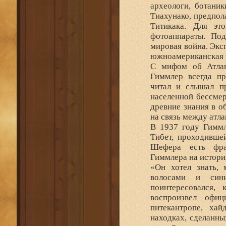
археологи, ботаник
Тиахунако, предпол
Титикака. Для эт
фотоаппараты. По
мировая война. Экс
южноамериканская э
С мифом об Атлан
Гиммлер всегда пр
читал и слышал пр
населенной бессме
древние знания в о
на связь между атла
В 1937 году Гиммл
Тибет, проходивше
Шефера есть фраг
Гиммлера на истори
«Он хотел знать, 
волосами и син
поинтересовался,
воспроизвел офиц
питекантропе, хай
находках, сделанн