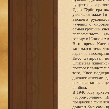
существовала разви
Идеи Гёрбигера ок
увлекался даже Ги
высшего руководс
«учения о мировом
самый крупный учен
палеофантаста Эд
городу в Южной Ам
В то время Кисс 
занимался тем, чт
льда» и высокоразв
Кисс датировал в
Описывая живописн
построек свидетель
того, Кисс подчер
древнегреческие зд
палеофантаста, еще
арийцы.
В 1940 году архео
«город-солнце». 
предложил финанси
должен был сам Эд