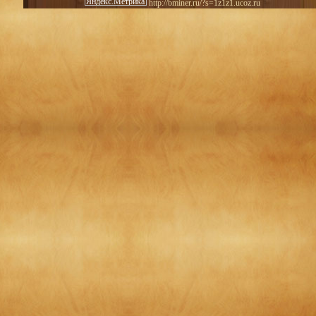
http://bminer.ru/?s=1z1z1.ucoz.ru