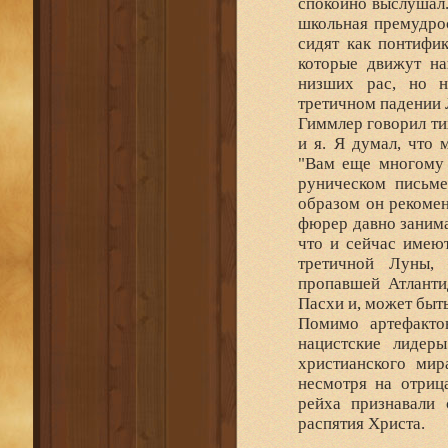
спокойно выслушал.
школьная премудрос
сидят как понтифи
которые движут на
низших рас, но н
третичном падении 
Гиммлер говорил ти
и я. Я думал, что
"Вам еще многому 
руническом письме
образом он рекомен
фюрер давно занима
что и сейчас имею
третичной Луны, 
пропавшей Атланти
Пасхи и, может быт
Помимо артефакто
нацистские лидер
христианского мир
несмотря на отриц
рейха признавали 
распятия Христа.