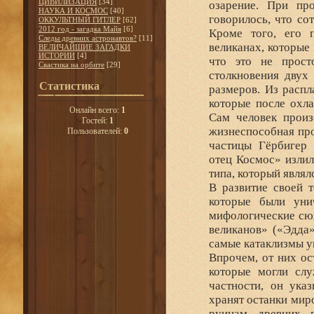
ЦИВИЛИЗАЦИЯ
[34]
озарение. При пр
НАУКА И КОСМОС
[40]
говорилось, что со
ОККУЛЬТНЫЙ ГИТЛЕР
[62]
2012 год - загадка Майя
[6]
Кроме того, его п
Следы древних астронавтов?
[11]
великанах, которые
ВЕЛИЧАЙШИЕ ЗАГАДКИ
ИСТОРИИ
[4]
что это не прост
Свастика на орбите
[29]
столкновения двух
Статистика
размеров. Из распл
которые после охла
Онлайн всего:
1
Сам человек произ
Гостей:
1
жизнеспособная про
Пользователей:
0
частицы Гёрбигер 
отец Космос» излил
типа, который явля
В развитие своей 
которые были уни
мифологические сю
великанов» («Эдда»
самые катаклизмы 
Впрочем, от них ос
которые могли сл
частности, он ука
хранят останки мир
руинам древних г