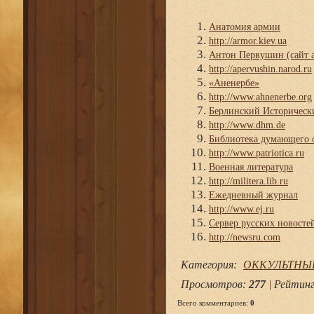
Анатомия армии
http://armor.kiev.ua
Антон Первушин (сайт а
http://apervushin.narod.ru
«Аненербе»
http://www.ahnenerbe.org
Берлинский Историческ
http://www.dhm.de
Библиотека думающего 
http://www.patriotica.ru
Военная литература
http://militera.lib.ru
Ежедневный журнал
http://www.ej.ru
Сервер русских новосте
http://newsru.com
Категория
:
ОККУЛЬТНЫ
Просмотров
:
277
|
Рейтин
Всего комментариев
:
0