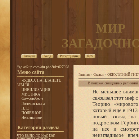
МИР
ЗАГАДОЧН
Главная
Вход
Регистрация
RSS
//go.ad2up.com/afu.php?id=627928
Меню сайта
Главная
»
Статьи
»
ОККУЛЬТНЫЙ ГИТ
ЧУДЕСА НА ПЛАНЕТЕ
В поисках священных реликвий
ЗЕМЛЯ
ЦИВИЛИЗАЦИЯ
Не меньшее вниман
МИСТИКА
связывал этот миф с
Фотоальбомы
Теорию «мирового
Гостевая книга
НЛО
который еще в 1913
ПОЛЕЗНОЕ
новый взгляд на 
Непознанное
подростком Гёрбиге
Категории раздела
на нее и смотрет
неизгладимое впе
ЧТО БЫЛО ДО НАС
[26]