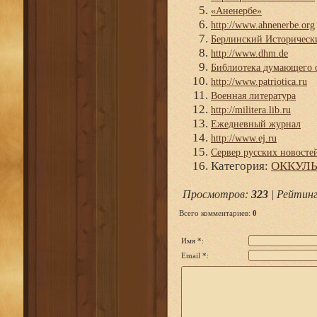
«Аненербе»
http://www.ahnenerbe.org
Берлинский Историческ
http://www.dhm.de
Библиотека думающего 
http://www.patriotica.ru
Военная литература
http://militera.lib.ru
Ежедневный журнал
http://www.ej.ru
Сервер русских новосте
Категория
:
ОККУЛЬ
Просмотров
:
323
|
Рейтин
Всего комментариев
:
0
Имя *:
Email *: