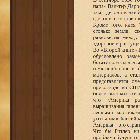
папа» Вальтер Дарр
там, где они в наи
где они естествен
Кроме того, идея 
столько земли, ск
равновесия между 
здоровой и растуще
Во «Второй книге» 
обусловлено разм
богатством сырьевы
и «в особенности 
материалов, а ста
представляется о
превосходство США
более высоких жизн
что «Америка ра
выращивания пшени
лесными массивам
угольными бассейн
Америка – это стра
Что бы Гитлер ни
проблема будущего 