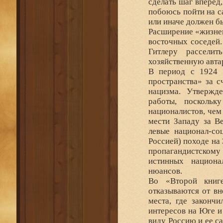
сделать шаг вперед,
побоюсь пойти на с
или иначе должен б
Расширение «жизнен
восточных соседей
Гитлеру расселит
хозяйственную авта
В период с 1924 
пространства» за с
нацизма. Утвержд
работы, поскольк
националистов, чем
мести Западу за В
левые национал-со
Россией) походе на 
пропагандистскому 
истинных национа
нюансов.
Во «Второй книге
отказываются от в
места, где закончи
интересов на Юге и
виду Россию и ее с