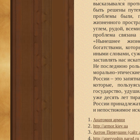
высказывался прот
быть решены путем
проблемы были, п
жизненного простра
углем, рудой, всеми
проблема связана 
«Нынешнее жизн
богатствами, кото
иными словами, суж
заставлять нас иска
Не последнюю роль 
морально-этические
России – это запят
которые, пользуя
государство, удуши
уже десять лет тир
России принадлежат
и непостижимое иск
Анатомия армии
http://armor.kiev.ua
Антон Первушин (сайт а
http://apervushin.narod.ru