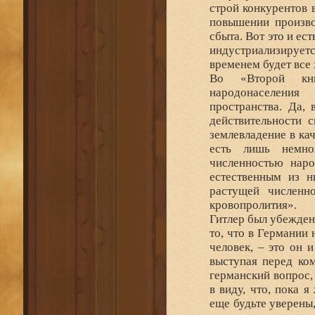
строй конкурентов 
повышении произво
сбыта. Вот это и ес
индустриализирует
временем будет все 
Во «Второй кни
народонаселения
пространства. Да, 
действительности 
землевладение в ка
есть лишь немног
численностью наро
естественным из н
растущей численно
кровопролития».
Гитлер был убежден
то, что в Германии
человек, – это он 
выступая перед ко
германский вопрос,
в виду, что, пока 
еще будьте уверены,