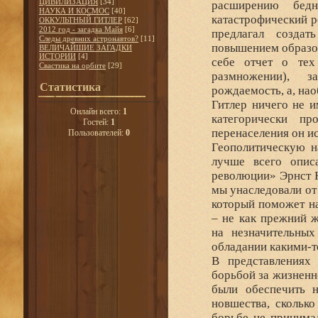
ЦИВИЛИЗАЦИЯ
[34]
расширению бедн
НАУКА И КОСМОС
[40]
катастрофический р
ОККУЛЬТНЫЙ ГИТЛЕР
[62]
2012 год - загадка Майя
[6]
предлагал создат
Следы древних астронавтов?
[11]
повышением образов
ВЕЛИЧАЙШИЕ ЗАГАДКИ
ИСТОРИИ
[4]
себе отчет о тех
Свастика на орбите
[29]
размножении), з
Статистика
рождаемость, а, нао
Гитлер ничего не и
Онлайн всего:
1
категорически пр
Гостей:
1
перенаселения он и
Пользователей:
0
Геополитическую н
лучше всего опис
революции» Эрнст Ю
мы унаследовали от
который поможет н
– не как прежний 
на незначительны
обладании какими-т
В представлениях
борьбой за жизненн
были обеспечить н
новшества, сколько
борьбе не принимал