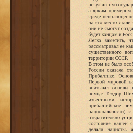
результатом госуда
а ярким примером 
среде неполноценны
на его место стали
они не смогут созда
будет концом и Росс
Легко заметить, 
рассматривал ее ка
существенного воп
территории СССР.
В этом не было осо
России оказала ст
Прибалтике. Основ
Первой мировой во
впитывал основы 
немца: Теодор Шим
известными исто
прибалтийские нем
рациональности) с
отвратительно устр
состояние нашей с
делали нацисты, 