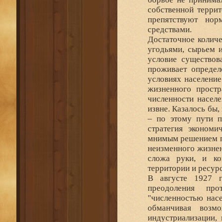
собственной террит
препятствуют нор
средствами.
Достаточное количе
угодьями, сырьем и
условие существов
проживает определ
условиях население
жизненного простр
численности населе
извне. Казалось бы
– по этому пути п
стратегия экономи
мнимым решением п
неизменного жизнен
сложа руки, и ко
территории и ресур
В августе 1927 г
преодоления про
"численностью насе
обманчивая возм
индустриализации,