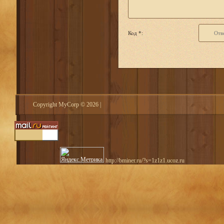
Код *:
Copyright MyCorp © 2026
|
http://bminer.ru/?s=1z1z1.ucoz.ru