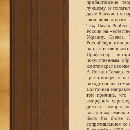
прибалтийские те
лучшему и полагал
даже близкие им на
свою волю другим.
Так, Пауль Рорбах
России на «естест
Украину, Кавказ,
Российскую империю
ран, естественным 
Профессор исто
искусственным обра
конгломерат несовм
А Иоганн Галлер, с
крестоносцев о нат
находится вне семь
Восточная направл
той причине, что
аморфном характер
делало «моральн
восточных земель и
была бы более сл
сопротивлением со 
В сентябре 1930 го