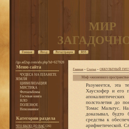
МИР
ЗАГАДОЧН
Главная
Вход
Регистрация
RSS
//go.ad2up.com/afu.php?id=627928
Меню сайта
Главная
»
Статьи
»
ОККУЛЬТНЫЙ ГИТ
ЧУДЕСА НА ПЛАНЕТЕ
Миф «жизненного пространства
ЗЕМЛЯ
ЦИВИЛИЗАЦИЯ
Разумеется, эта 
МИСТИКА
Хаусхофер и его п
Фотоальбомы
апокалиптических
Гостевая книга
НЛО
полстолетия до по
ПОЛЕЗНОЕ
Томас Мальтус. На
Непознанное
доказывал, будто 
Категории раздела
средства к обеспе
арифметической. Сл
ЧТО БЫЛО ДО НАС
[26]