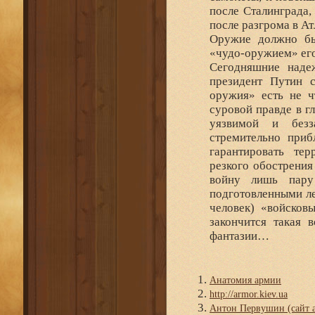
после Сталинграда,
после разгрома в Ат
Оружие должно бы
«чудо-оружием» его
Сегодняшние надеж
президент Путин 
оружия» есть не ч
суровой правде в г
уязвимой и безз
стремительно приб
гарантировать те
резкого обострения
войну лишь пару
подготовленными ле
человек) «войсков
закончится такая 
фантазии…
Анатомия армии
http://armor.kiev.ua
Антон Первушин (сайт а