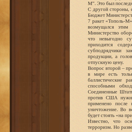
М”. Это был послед
С другой стороны, 
Бюджет Министерств
7 ракет «Тополь-М»
возмущался этим 
Министерство оборо
что невыгодно су
приходится содер
субподрядчики за
продукции, а голо
отпускную цену.
Вопрос второй – пр
в мире есть толь
баллистические р
способными обхо
Соединенные Штат
против США нужны
применено после 
уничтожение. Во в
будет стоять «на пр
Известно, что ос
терроризм. Но разв