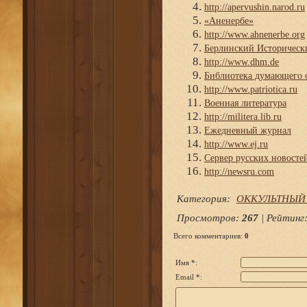
http://apervushin.narod.ru
«Аненербе»
http://www.ahnenerbe.org
Берлинский Историческ
http://www.dhm.de
Библиотека думающего 
http://www.patriotica.ru
Военная литература
http://militera.lib.ru
Ежедневный журнал
http://www.ej.ru
Сервер русских новосте
http://newsru.com
Категория
:
ОККУЛЬТНЫЙ
Просмотров
:
267
|
Рейтинг
Всего комментариев
:
0
Имя *:
Email *: