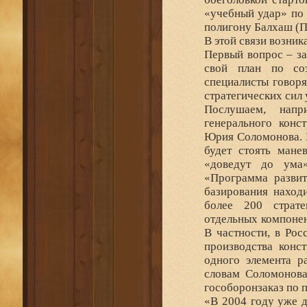
«учебный удар» по
полигону Балхаш (П
В этой связи возник
Первый вопрос – за
свой план по соз
специалисты говор
стратегических сил
Послушаем, напр
генерального конс
Юрия Соломонова. Е
будет стоять мане
«доведут до ума»
«Программа развит
базирования наход
более 200 страте
отдельных компонен
В частности, в Рос
производства конс
одного элемента р
словам Соломонова
гособоронзаказ по 
«В 2004 году уже д