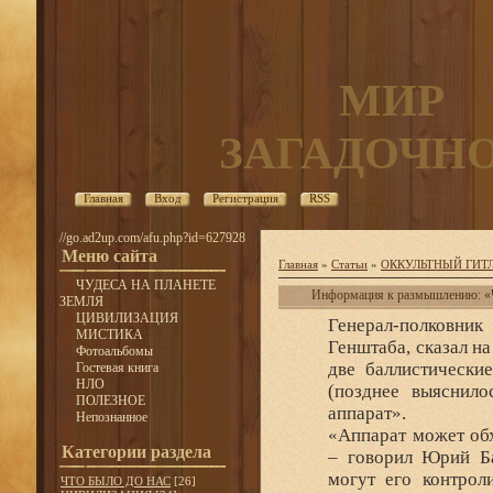
МИР
ЗАГАДОЧН
Главная
Вход
Регистрация
RSS
//go.ad2up.com/afu.php?id=627928
Меню сайта
Главная
»
Статьи
»
ОККУЛЬТНЫЙ ГИТ
ЧУДЕСА НА ПЛАНЕТЕ
Информация к размышлению: «Ч
ЗЕМЛЯ
ЦИВИЛИЗАЦИЯ
Генерал-полковни
МИСТИКА
Генштаба, сказал н
Фотоальбомы
две баллистически
Гостевая книга
НЛО
(позднее выяснило
ПОЛЕЗНОЕ
аппарат».
Непознанное
«Аппарат может об
Категории раздела
– говорил Юрий Ба
могут его контрол
ЧТО БЫЛО ДО НАС
[26]