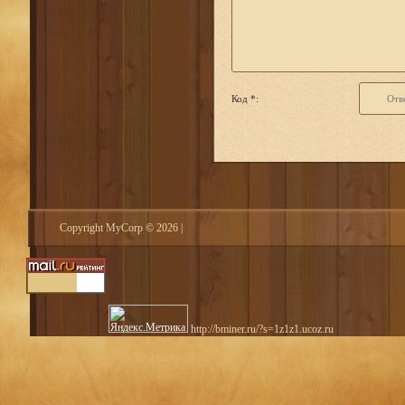
Код *:
Copyright MyCorp © 2026
|
http://bminer.ru/?s=1z1z1.ucoz.ru