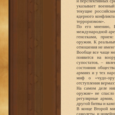
и перспективных ср
указывает военны
текущие российски
ядерного конфликта
терроризмом».
По его мнению, П
международной арен
генсеками, прием
оружия. К реальны
отношения не имеют
Вообще все чаще ме
появится на воор
супостатов, – явл
состояния обществ
армиях и у тех нар
миф о «чудо-ору
отступления вермахт
На самом деле ниг
оружие» не спасло 
регулярные армии,
другой битвы и кам
В конце Второй ми
самолеты, и новейш