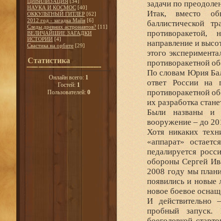
ЦИВИЛИЗАЦИЯ
[34]
задачи по преодоле
НАУКА И КОСМОС
[40]
Итак, вместо об
ОККУЛЬТНЫЙ ГИТЛЕР
[62]
2012 год - загадка Майя
[6]
баллистической т
Следы древних астронавтов?
[11]
противоракетой, 
ВЕЛИЧАЙШИЕ ЗАГАДКИ
ИСТОРИИ
[4]
направление и высот
Свастика на орбите
[29]
этого эксперимента
Статистика
противоракетной об
По словам Юрия Бал
Онлайн всего:
1
ответ России на 
Гостей:
1
противоракетной об
Пользователей:
0
их разработка стане
Были названы и с
вооружение – до 20
Хотя никаких техн
«аппарат» остаетс
педалируется росс
обороны Сергей Ива
2008 году мы плани
появились и новые 
новое боевое оснащ
И действительно 
пробный запуск.
боеголовкой старто