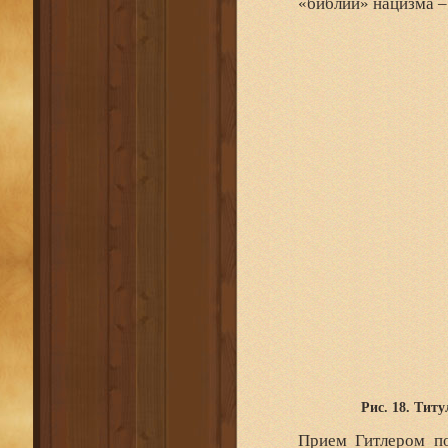
«библии» нацизма –
Рис. 18. Тит
Прием Гитлером по