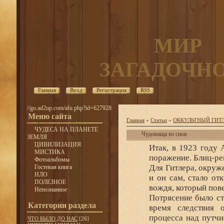
МИР
ЗАГАДОЧН
Главная
Вход
Регистрация
RSS
//go.ad2up.com/afu.php?id=627928
Меню сайта
Главная
»
Статьи
»
ОККУЛЬТНЫЙ ГИТ
ЧУДЕСА НА ПЛАНЕТЕ
Чудовища из снов
ЗЕМЛЯ
ЦИВИЛИЗАЦИЯ
Итак, в 1923 году 
МИСТИКА
поражение. Блиц-ре
Фотоальбомы
Для Гитлера, окруж
Гостевая книга
НЛО
и он сам, стало от
ПОЛЕЗНОЕ
вождя, который пов
Непознанное
Потрясение было ст
Категории раздела
время следствия о
процесса над путчи
ЧТО БЫЛО ДО НАС
[26]