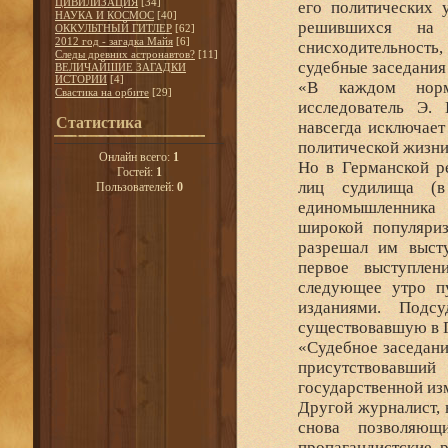
ЦИВИЛИЗАЦИЯ
[34]
его политических 
НАУКА И КОСМОС
[40]
решившихся на 
ОККУЛЬТНЫЙ ГИТЛЕР
[62]
2012 год - загадка Майя
[6]
снисходительность
Следы древних астронавтов?
[11]
судебные заседания
ВЕЛИЧАЙШИЕ ЗАГАДКИ
ИСТОРИИ
[4]
«В каждом норма
Свастика на орбите
[29]
исследователь Э.
Статистика
навсегда исключает
политической жизни
Онлайн всего:
1
Но в Германской р
Гостей:
1
лиц судилища (в
Пользователей:
0
единомышленника
широкой популяриз
разрешал им высту
первое выступлен
следующее утро пу
изданиями. Подс
существовавшую в Г
«Судебное заседани
присутствовавший
государственной из
Другой журналист, н
снова позволяющ
пропагандистские р