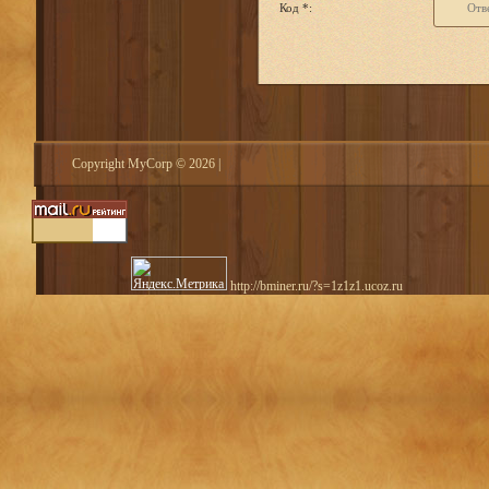
Код *:
Copyright MyCorp © 2026
|
http://bminer.ru/?s=1z1z1.ucoz.ru