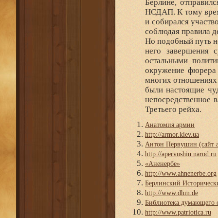
Берлине, отправилс
НСДАП. К тому врем
и собирался участв
соблюдая правила д
Но подобный путь не
него завершения с
остальными полити
окружение фюрера н
многих отношениях э
были настоящие чуд
непосредственное 
Третьего рейха.
Анатомия армии
http://armor.kiev.ua
Антон Первушин (сайт а
http://apervushin.narod.ru
«Аненербе»
http://www.ahnenerbe.org
Берлинский Историческ
http://www.dhm.de
Библиотека думающего 
http://www.patriotica.ru