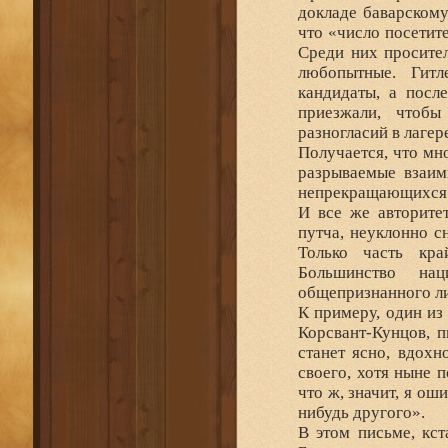
докладе баварскому
что «число посетит
Среди них просител
любопытные. Гитл
кандидаты, а посл
приезжали, чтобы
разногласий в лагер
Получается, что мн
разрываемые взаимн
непрекращающихся 
И все же авторите
путча, неуклонно 
Только часть кра
Большинство на
общепризнанного л
К примеру, один из
Корсвант-Кунцов, п
станет ясно, вдохно
своего, хотя ныне п
что ж, значит, я ош
нибудь другого».
В этом письме, кс