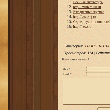
Военная литература
http://militera.lib.ru
Ежедневный журнал
http://www.ej.ru
Сервер русских новосте
http://newsru.
Категория
:
ОККУЛЬТНЫ
Просмотров
:
314
|
Рейтин
Всего комментариев
:
0
Имя *:
Email *: