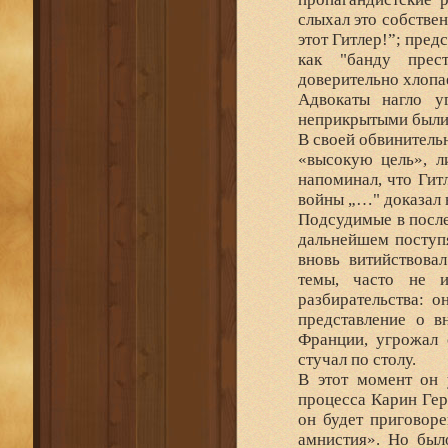
слыхал это собстве
этот Гитлер!”; пред
как "банду прес
доверительно хлопа
Адвокаты нагло у
неприкрытыми были 
В своей обвинитель
«высокую цель», л
напоминал, что Гит
войны „…" доказал 
Подсудимые в после
дальнейшем поступя
вновь витийствова
темы, часто не и
разбирательства: о
представление о 
Франции, угрожал 
стучал по столу.
В этот момент он 
процесса Карин Гер
он будет приговоре
амнистия». Но было