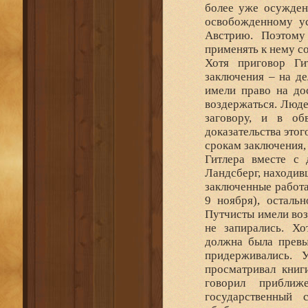
более уже осужден
освобожденному ус
Австрию. Поэтому
применять к нему с
Хотя приговор Ги
заключения – на де
имели право на до
воздержаться. Люде
заговору, и в об
доказательства это
срокам заключения,
Гитлера вместе с
Ландсберг, находив
заключенные работа
9 ноября), остальн
Путчисты имели воз
не запирались. Хо
должна была превы
придерживались. 
просматривал книг
говорил приближ
государственный 