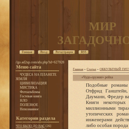
МИР
ЗАГАДОЧН
Главная
Вход
Регистрация
RSS
//go.ad2up.com/afu.php?id=627928
Меню сайта
Главная
»
Статьи
»
ОККУЛЬТНЫЙ ГИТ
ЧУДЕСА НА ПЛАНЕТЕ
«Чудо-оружие» рейха
ЗЕМЛЯ
ЦИВИЛИЗАЦИЯ
Подобные романы 
МИСТИКА
Отфрид Ганштейн,
Фотоальбомы
Дауманн, Фредер ва
Гостевая книга
НЛО
Книги некоторых
ПОЛЕЗНОЕ
миллионными тираж
Непознанное
утопических рома
Категории раздела
инженерами действ
либо особая порода
ЧТО БЫЛО ДО НАС
[26]