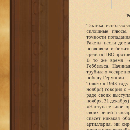
Р
Тактика использова
сплошные плюсы. 
точности попадания
Ракеты несли дост
позволяли избежат
средств ПВО против
В то же время «о
Геббельса. Начина
трубила о «секретн
победу Германии.
Только в 1943 году
ноября) говорил о 
ряде своих выступл
ноября, 31 декабря
«Наступательное о
своих речей 5 январ
спасет никакая об
артиллерия, ни си
морального воздейс