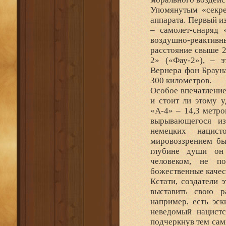
Упомянутым «секре
аппарата. Первый и
– самолет-снаряд 
воздушно-реактив
расстояние свыше 2
2» («Фау-2»), – э
Вернера фон Брауна
300 километров.
Особое впечатление
и стоит ли этому 
«А-4» – 14,3 метро
вырывающегося из
немецких нацис
мировоззрением бы
глубине души он
человеком, не 
божественные качес
Кстати, создатели 
выставить свою р
например, есть эск
неведомый нацистс
подчеркнув тем сам