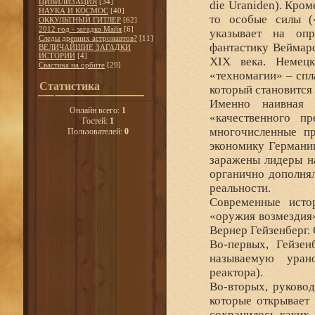
ЦИВИЛИЗАЦИЯ
[34]
die Uraniden). Кро
НАУКА И КОСМОС
[40]
то особые силы («
ОККУЛЬТНЫЙ ГИТЛЕР
[62]
2012 год - загадка Майя
[6]
указывает на опр
Следы древних астронавтов?
[11]
фантастику Веймар
ВЕЛИЧАЙШИЕ ЗАГАДКИ
ИСТОРИИ
[4]
XIX века. Немецк
Свастика на орбите
[29]
«техномагии» – спл
Статистика
который становится
Именно наивная 
Онлайн всего:
1
«качественного п
Гостей:
1
многочисленные п
Пользователей:
0
экономику Германии
заражены лидеры н
органично дополнял
реальности.
Современные исто
«оружия возмездия»
Вернер Гейзенберг.
Во-первых, Гейзен
называемую уран
реактора).
Во-вторых, руковод
которые открывает
сохранилось каких-