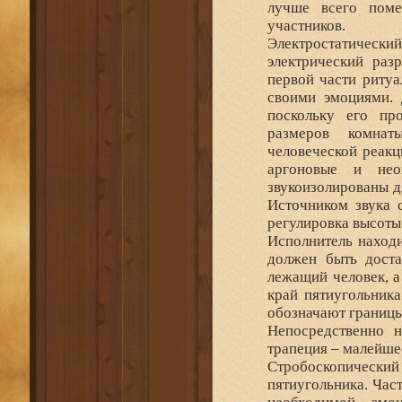
лучше всего поме
участников.
Электростатическ
электрический раз
первой части ритуа
своими эмоциями. 
поскольку его про
размеров комнат
человеческой реакц
аргоновые и нео
звукоизолированы д
Источником звука 
регулировка высоты 
Исполнитель находи
должен быть доста
лежащий человек, а
край пятиугольник
обозначают границы
Непосредственно 
трапеция – малейше
Стробоскопический
пятиугольника. Час