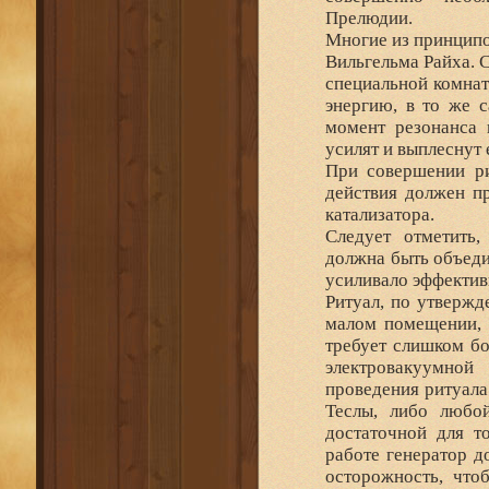
Прелюдии.
Многие из принципо
Вильгельма Райха. 
специальной комнат
энергию, в то же 
момент резонанса 
усилят и выплеснут 
При совершении ри
действия должен пр
катализатора.
Следует отметить
должна быть объеди
усиливало эффектив
Ритуал, по утвержд
малом помещении, 
требует слишком бо
электровакуумной
проведения ритуала
Теслы, либо любой
достаточной для т
работе генератор д
осторожность, что