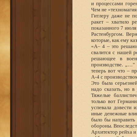
и процессами горе
Чем не «техномаги
Гитлеру даже не по
ракет – хватило р
показанного 7 июля
Растенбургом. Вер
которые, как ему ка
«А– 4 – это решающ
свалится с нашей р
решающее в воен
производстве. „…"
теперь вот что – п
А-4 с производством
Это была серьезней
надо сказать, но в
Тяжелые баллистич
только вот Германи
успевала довести 
иные денежные влив
было бы направить 
обороны. Впоследст
Архитектор рейха и