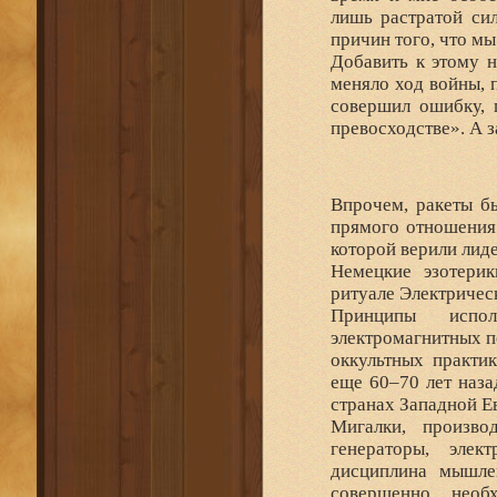
лишь растратой сил
причин того, что 
Добавить к этому н
меняло ход войны, 
совершил ошибку, 
превосходстве». А з
Впрочем, ракеты б
прямого отношения 
которой верили лиде
Немецкие эзотери
ритуале Электрическ
Принципы исполь
электромагнитных п
оккультных практи
еще 60–70 лет наза
странах Западной Ев
Мигалки, производ
генераторы, элек
дисциплина мышле
совершенно необ