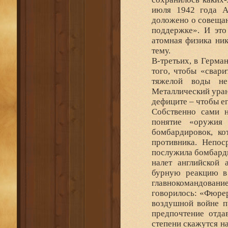
июля 1942 года А
доложено о совещан
поддержке». И это
атомная физика ник
тему.
В-третьих, в Герма
того, чтобы «свар
тяжелой воды не
Металлический уран
дефиците – чтобы ег
Собственно сами 
понятие «оружия 
бомбардировок, ко
противника. Непос
послужила бомбарди
налет английской 
бурную реакцию в 
главнокомандовани
говорилось: «Фюрер
воздушной войне п
предпочтение отда
степени скажутся н