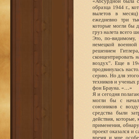
«Абсурдной была с
образца 1944 г., к
вылетов в месяц)
ежедневно три ты
которые могли бы д
груз налета всего ш
Это, по-видимому,
немецкой военной
решением Гитлера
сконцентрировать н
воздух”. Еще в 19
продвинулась насто
серию. Но для этог
техников и ученых 
фон Брауна. «…»
Я и сегодня полага
могли бы с начал
союзников с возд
средства были зат
действия, которые, 
применения, обнару
проект оказался и 
время и мне особе