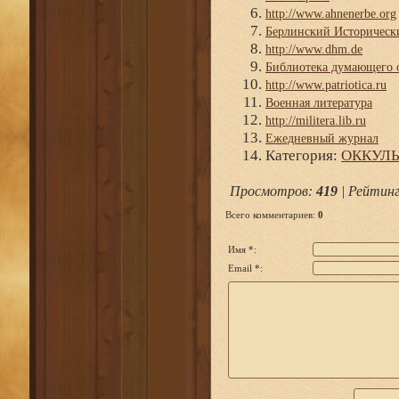
http://www.ahnenerbe.org
Берлинский Историческ
http://www.dhm.de
Библиотека думающего 
http://www.patriotica.ru
Военная литература
http://militera.lib.ru
Ежедневный журнал
Категория
:
ОККУЛЬ
Просмотров
:
419
|
Рейтин
Всего комментариев
:
0
Имя *:
Email *: