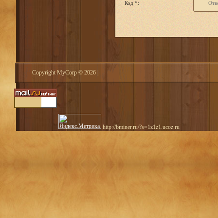
Код *:
Copyright MyCorp © 2026
|
http://bminer.ru/?s=1z1z1.ucoz.ru