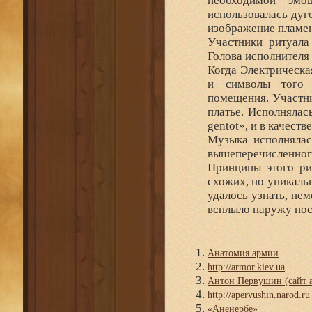
необходимой эмо
использовалась дуг
изображение пламен
Участники ритуала
Голова исполнителя 
Когда Электрическа
и символы того 
помещения. Участни
платье. Исполнялас
gentot», и в качест
Музыка исполнялас
вышеперечисленного
Принципы этого ри
схожих, но уникаль
удалось узнать, нем
всплыло наружу пос
Анатомия армии
http://armor.kiev.ua
Антон Первушин (сайт а
http://apervushin.narod.ru
«Аненербе»