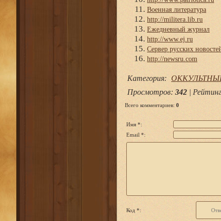
Военная литература
http://militera.lib.ru
Ежедневный журнал
http://www.ej.ru
Сервер русских новосте
http://newsru.com
Категория
:
ОККУЛЬТНЫ
Просмотров
:
342
|
Рейтин
Всего комментариев
:
0
Имя *:
Email *:
Код *: