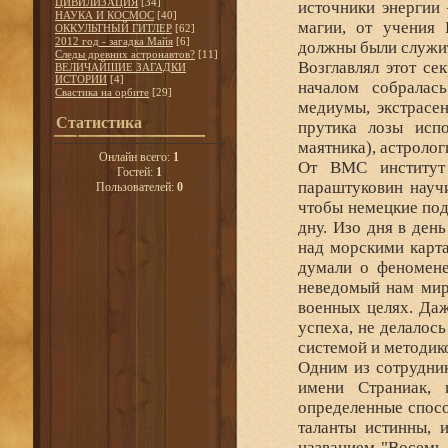
ЦИВИЛИЗАЦИЯ
[34]
источники энергии
НАУКА И КОСМОС
[40]
магии, от учения 
ОККУЛЬТНЫЙ ГИТЛЕР
[62]
2012 год - загадка Майя
[6]
должны были служит
Следы древних астронавтов?
[11]
Возглавлял этот се
ВЕЛИЧАЙШИЕ ЗАГАДКИ
ИСТОРИИ
[4]
началом собралас
Свастика на орбите
[29]
медиумы, экстрасен
Статистика
прутика лозы испо
маятника), астролог
Онлайн всего:
1
От ВМС институт
Гостей:
1
параштуковин науч
Пользователей:
0
чтобы немецкие под
дну. Изо дня в ден
над морскими карта
думали о феномене
неведомый нам мир 
военных целях. Даж
успеха, не делалос
системой и методик
Одним из сотрудник
имени Страниак, 
определенные спосо
таланты истинны, 
названием "Восемь 