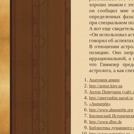
хорошо знаком с эт
он сообщил мне о
определенных фаза
при специальном п
А вот еще свидетель
«Он использовал ас
говорил об аспектах
В отношении астро
позицию. Оно запр
иррациональной, а 
что Гиммлер пред
астролога, а как сп
Анатомия армии
http://armor.kiev.ua
Антон Первушин (сайт а
http://apervushin.narod.ru
«Аненербе»
http://www.ahnenerbe.org
Берлинский Историческ
http://www.dhm.de
Библиотека думающего 
http://www.patriotica.ru