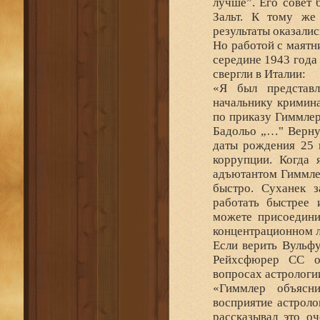
лучше”. Его совет 
Зальт. К тому же
результаты оказали
Но работой с маятн
середине 1943 года
свергли в Италии:
«Я был представл
начальнику кримина
по приказу Гиммле
Бадольо „…" Вернув
даты рождения 25 
коррупции. Когда 
адъютантом Гиммлер
быстро. Суханек 
работать быстрее 
можете присоедини
концентрационном ла
Если верить Вульф
Рейхсфюрер СС ок
вопросах астрологи
«Гиммлер объясн
восприятие астроло
рассказывал это оч