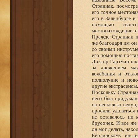
Страниак, посмотре
его точное местона
его в Зальцбурге и
помощью своего
местонахождение эт
Прежде Страниак п
же благодаря им он 
со своими инструме
его помощью постав
Доктор Гартман так
за движением мая
колебания и откло
полнолуние и ново
другие экстрасенсы.
Поскольку Страниа
него был придуман
на несколько секун
просили удалиться 
не оставалось ни 
брусочек. И все же
он мог делать, нахо
Берлинскому инсти