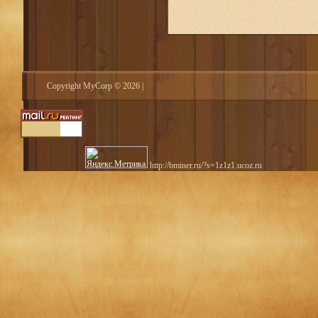
Copyright MyCorp © 2026
|
http://bminer.ru/?s=1z1z1.ucoz.ru