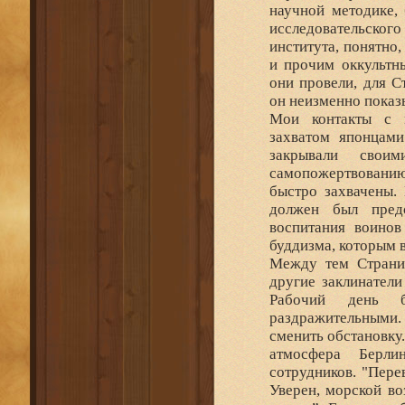
научной методике,
исследовательског
института, понятно
и прочим оккультн
они провели, для С
он неизменно показы
Мои контакты с м
захватом японцами
закрывали свои
самопожертвовани
быстро захвачены. 
должен был предс
воспитания воинов
буддизма, которым 
Между тем Страниа
другие заклинатели
Рабочий день б
раздражительными
сменить обстановку.
атмосфера Берли
сотрудников. "Пере
Уверен, морской во