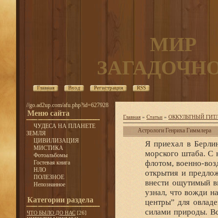
МИР
ЗАГАДОЧН
Главная
Вход
Регистрация
RSS
//go.ad2up.com/afu.php?id=627928
Меню сайта
Главная
»
Статьи
»
ОККУЛЬТНЫЙ ГИТ
ЧУДЕСА НА ПЛАНЕТЕ
Астрологи Генриха Гиммлера
ЗЕМЛЯ
ЦИВИЛИЗАЦИЯ
Я приехал в Берлин
МИСТИКА
морского штаба. С 
Фотоальбомы
флотом, военно-во
Гостевая книга
НЛО
открытия и предлож
ПОЛЕЗНОЕ
внести ощутимый в
Непознанное
узнал, что вожди н
Категории раздела
центры” для овладе
силами природы. Вс
ЧТО БЫЛО ДО НАС
[26]