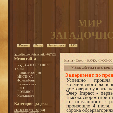
МИР
ЗАГАДОЧН
Главная
Вход
Регистрация
RSS
//go.ad2up.com/afu.php?id=627928
Меню сайта
Главная
»
Статьи
»
НАУКА И КОСМОС
ЧУДЕСА НА ПЛАНЕТЕ
Учёные забрались в ядро комет
ЗЕМЛЯ
ЦИВИЛИЗАЦИЯ
Экперимент по прон
МИСТИКА
Успешно прошла 
Фотоальбомы
космического экспер
Гостевая книга
достоверно узнать, 
НЛО
ПОЛЕЗНОЕ
Deep Impact - перв
Непознанное
Высокоскоростное ст
кг, посланного с р
Категории раздела
произошло 4 июля. 
сорока обсерваториях
ЧТО БЫЛО ДО НАС
[26]