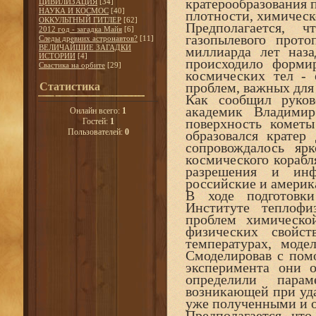
кратерообразования 
ЦИВИЛИЗАЦИЯ
[34]
НАУКА И КОСМОС
[40]
плотности, химическ
ОККУЛЬТНЫЙ ГИТЛЕР
[62]
Предполагается, 
2012 год - загадка Майя
[6]
газопылевого прото
Следы древних астронавтов?
[11]
ВЕЛИЧАЙШИЕ ЗАГАДКИ
миллиарда лет наза
ИСТОРИИ
[4]
происходило формир
Свастика на орбите
[29]
космических тел -
проблем, важных для
Статистика
Как сообщил руков
академик Владимир
Онлайн всего:
1
поверхность кометы
Гостей:
1
Пользователей:
0
образовался кратер
сопровождалось я
космического корабл
разрешения и инф
российские и америк
В ходе подготовк
Институте теплофи
проблем химическо
физических свойс
температурах, моде
Смоделировав с пом
эксперимента они 
определили пара
возникающей при уда
уже полученными и 
Предполагается, что