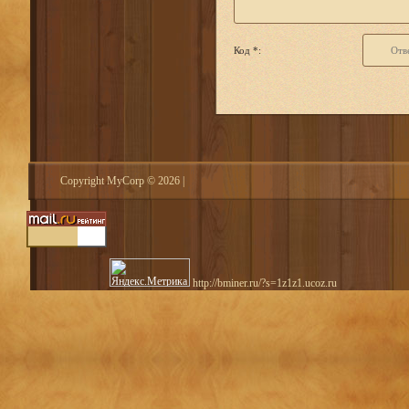
Код *:
Copyright MyCorp © 2026
|
http://bminer.ru/?s=1z1z1.ucoz.ru