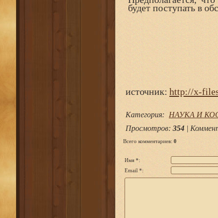
будет поступать в об
источник:
http://x-file
Категория
:
НАУКА И К
Просмотров
:
354
|
Коммен
Всего комментариев
:
0
Имя *:
Email *: