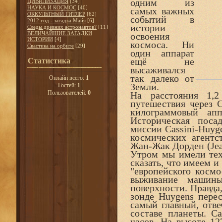
одним из
ЦИВИЛИЗАЦИЯ
[34]
НАУКА И КОСМОС
[40]
самых важных
ОККУЛЬТНЫЙ ГИТЛЕР
[62]
событий в
2012 год - загадка Майя
[6]
истории
Следы древних астронавтов?
[11]
ВЕЛИЧАЙШИЕ ЗАГАДКИ
освоения
ИСТОРИИ
[4]
космоса. Ни
Свастика на орбите
[29]
один аппарат
ещё не
Статистика
высаживался
так далеко от
Онлайн всего:
1
Земли.
Гостей:
1
Пользователей:
0
На расстояния 1,2
путешествия через 
килограммовый ап
Историческая поса
миссии Cassini-Huyg
космических агентс
Жан-Жак Дорден (Jean
Утром мы имели тех
сказать, что имеем и
"европейского космо
выживание машин
поверхности. Правда
зонде Huygens перес
самый главный, отв
составе планеты. С
часов. На высоте 12