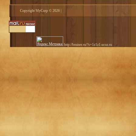
Copyright MyCorp © 2026
|
http://bminer.ru/?s=1z1z1.ucoz.ru