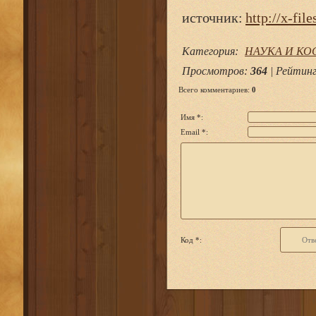
источник:
http://x-file
Категория
:
НАУКА И К
Просмотров
:
364
|
Рейтин
Всего комментариев
:
0
Имя *:
Email *:
Код *: