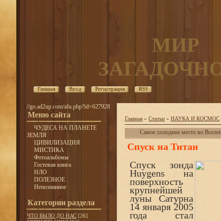
МИР
ЗАГАДОЧН
Главная
Вход
Регистрация
RSS
//go.ad2up.com/afu.php?id=627928
Меню сайта
Главная
»
Статьи
»
НАУКА И КОСМОС
ЧУДЕСА НА ПЛАНЕТЕ
Самое холодное место во Вселе
ЗЕМЛЯ
ЦИВИЛИЗАЦИЯ
Спуск на Титан
МИСТИКА
Фотоальбомы
Спуск зонда
Гостевая книга
Huygens на
НЛО
ПОЛЕЗНОЕ
поверхность
Непознанное
крупнейшей
луны Сатурна
Категории раздела
14 января 2005
года стал
ЧТО БЫЛО ДО НАС
[26]