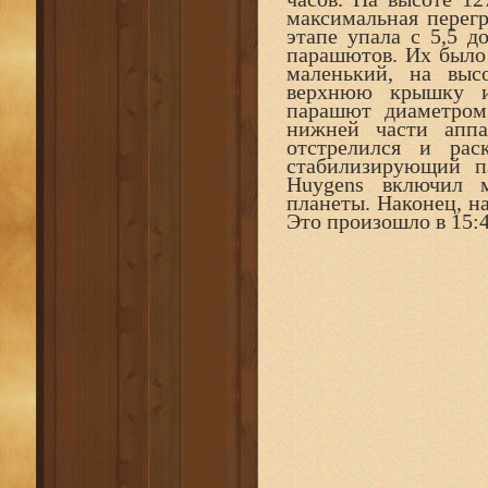
максимальная перегр
этапе упала с 5,5 д
парашютов. Их было
маленький, на выс
верхнюю крышку и
парашют диаметром
нижней части аппа
отстрелился и рас
стабилизирующий п
Huygens включил 
планеты. Наконец, на
Это произошло в 15: