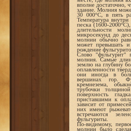
вполне достаточно, ч
здание. Молния может
30 000°С, в пять р
Температура внутри
песка (1600-2000°C),
длительности молн
микросекунд до дес
молнии обычно равн
может превышать 
рождение фульгурито
Слово "фульгурит" п
молния. Самые длин
землю на глубину бо
оплавленности тверд
они иногда в бол
вершинах гор. Фу
кремнезема, обыкн
трубочки толщино
поверхность глад
приставшими к опла
зависит от примесе
них имеют рыжевато
встречаются зеле
фульгуриты.
По-видимому, перво
молнии было сдела