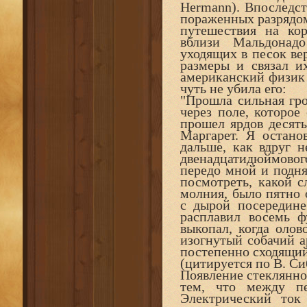
Hermann). Впоследст
пораженных разрядом
путешествия на кор
вблизи Мальдонадо
уходящих в песок ве
размеры и связал и
американский физик 
чуть не убила его:
"Прошла сильная гро
через поле, которое
прошел ярдов десять
Маргарет. Я остано
дальше, как вдруг н
двенадцатидюймовог
передо мной и подня
посмотреть, какой с
молния, было пятно 
с дырой посередине
расплавил восемь ф
выкопал, когда олов
изогнутый собачий ар
постепенно сходящий
(цитируется по В. Сиб
Появление стеклянной
тем, что между пе
Электрический ток