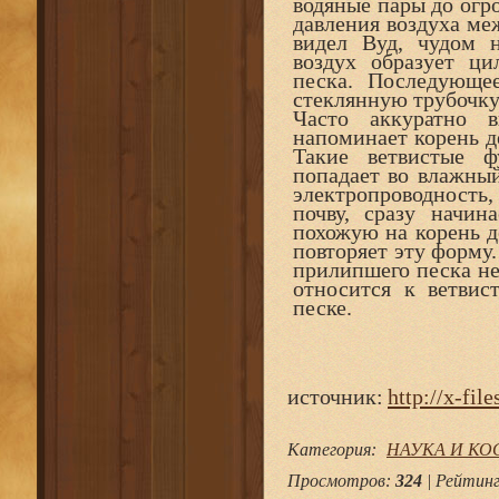
водяные пары до огр
давления воздуха ме
видел Вуд, чудом 
воздух образует ци
песка. Последующе
стеклянную трубочку 
Часто аккуратно 
напоминает корень д
Такие ветвистые ф
попадает во влажный
электропроводность,
почву, сразу начина
похожую на корень д
повторяет эту форму.
прилипшего песка не
относится к ветвис
песке.
источник:
http://x-file
Категория
:
НАУКА И К
Просмотров
:
324
|
Рейтин