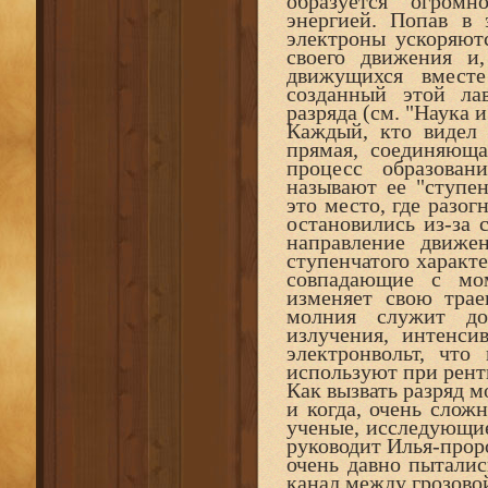
образуется огром
энергией. Попав в 
электроны ускоряютс
своего движения и,
движущихся вмест
созданный этой ла
разряда (см. "Наука и
Каждый, кто видел 
прямая, соединяюща
процесс образован
называют ее "ступен
это место, где разо
остановились из-за 
направление движен
ступенчатого характ
совпадающие с мом
изменяет свою трае
молния служит до
излучения, интенси
электронвольт, что
используют при рент
Как вызвать разряд м
и когда, очень слож
ученые, исследующие
руководит Илья-проро
очень давно пыталис
канал между грозовой