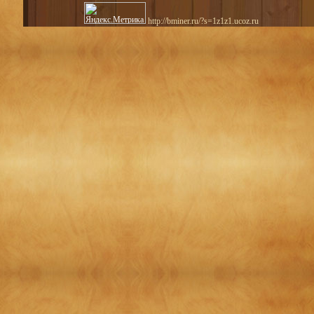
http://bminer.ru/?s=1z1z1.ucoz.ru