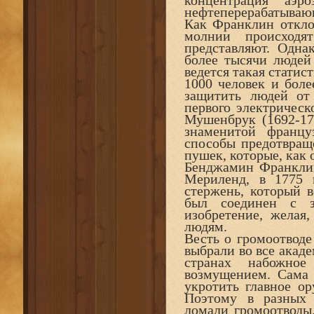
концентрация аэр
нефтеперерабатываю
Как Франклин откло
молнии происход
представляют. Одна
более тысячи людей
ведется такая статис
1000 человек и боле
защитить людей от 
первого электрическ
Мушенбрук (1692-176
знаменитой францу
способы предотвращ
пушек, которые, как
Бенджамин Франклин
Мериленд, в 1775 
стержень, который 
был соединен с з
изобретение, желая
людям.
Весть о громоотводе
выбрали во все акад
странах набожное
возмущением. Сама 
укротить главное ор
Поэтому в разных 
ломали громоотводы