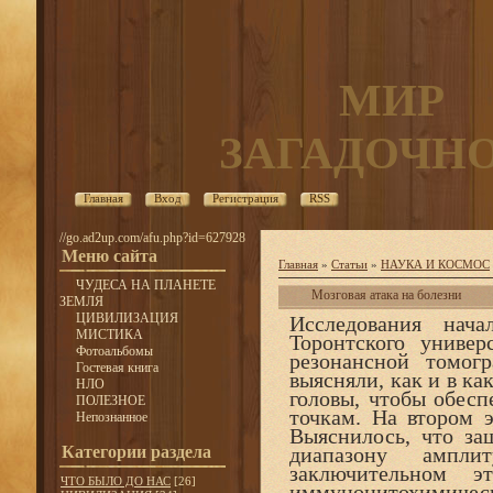
МИР
ЗАГАДОЧН
Главная
Вход
Регистрация
RSS
//go.ad2up.com/afu.php?id=627928
Меню сайта
Главная
»
Статьи
»
НАУКА И КОСМОС
ЧУДЕСА НА ПЛАНЕТЕ
Мозговая атака на болезни
ЗЕМЛЯ
ЦИВИЛИЗАЦИЯ
Исследования нач
МИСТИКА
Торонтского универ
Фотоальбомы
резонансной томог
Гостевая книга
выясняли, как и в ка
НЛО
головы, чтобы обесп
ПОЛЕЗНОЕ
точкам. На втором 
Непознанное
Выяснилось, что за
Категории раздела
диапазону амплит
заключительном э
ЧТО БЫЛО ДО НАС
[26]
иммуноцитохимиче