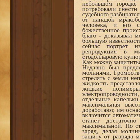
небольшом городке
потребовали снести
судебного разбирате
от нападок мракоб
человека, и его 
божественное проис
благо - доказывал м
большую известность
сейчас портрет и
репродукция в м
стодолларовую купюр
Как можно защититьс
Недавно был предл
молниями. Громоотво
стрелять с земли не
жидкость представля
жидкие полимеры
электропроводности
отдельные капельки
максимальная высо
доработают, им осна
включится автоматич
станет достаточн
максимальной. По ст
заряд, делая молн
защиту от разряда 