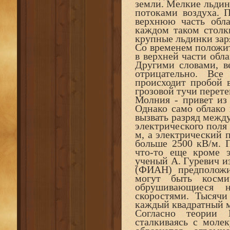
земли. Мелкие льдин
потоками воздуха. 
верхнюю часть обла
каждом таком столк
крупные льдинки зар
Со временем положи
в верхней части обла
Другими словами, в
отрицательно. Вс
происходит пробой 
грозовой тучи перете
Молния - привет из 
Однако само облако 
вызвать разряд межд
электрического поля 
м, а электрический 
больше 2500 кВ/м. 
что-то еще кроме э
ученый А. Гуревич и
(ФИАН) предположи
могут быть косми
обрушивающиеся 
скоростями. Тысяч
каждый квадратный 
Согласно теории Г
сталкиваясь с молек