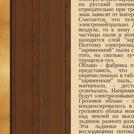
на русский означа
отрицательно при тр
знак зависят от мате
Считается, что те
электронейтрально. 
воздухе, то к нему
частицы пыли и ион
находится слой "за
Поэтому электризац
"заряженной" пыли с 
того, на сколько л
трущихся тел.
Облако - фабрика п
представить, что
перечисленных в табл
"заряженная" пыль
материала, - дост
отличалась. Наприме
будут электризовыват
Грозовое облако - 
конденсировалось в
грозового облака мож
над землей на высо
льдинок разного разм
Эти льдинки нахо
восходящими потока