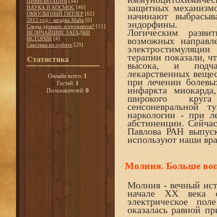
ЦИВИЛИЗАЦИЯ
[34]
защитных механизмо
НАУКА И КОСМОС
[40]
ОККУЛЬТНЫЙ ГИТЛЕР
[62]
начинают выбрасыв
2012 год - загадка Майя
[6]
эндорфины.
Следы древних астронавтов?
[11]
Логическим разви
ВЕЛИЧАЙШИЕ ЗАГАДКИ
ИСТОРИИ
[4]
возможных направл
Свастика на орбите
[29]
электростимуляции
терапии показали, ч
Статистика
высока, и подча
лекарственных вещес
Онлайн всего:
1
при лечении болевы
Гостей:
1
инфаркта миокарда
Пользователей:
0
широкого круга 
сенсоневральной т
наркологии - при л
абстиненции. Сейча
Павлова РАН выпус
используют наши вра
Молния. Больше воп
Молния - вечный ист
начале XX века 
электрическое пол
оказалась равной пр