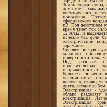
заряду планеты окол
Земли служат ионы, 
достигает максим
космического излу
ионосфера. Поэто
сферического конде
кВ. Под действием э
время течет ток сило
12 А/м2, и выделяетс
исчезло бы, если б
электрический конд
заряжается.
Человек не чувствует
хороший проводни
поверхности тела че
Под грозовым об
положительных за
напряженность электр
больше ее значения в
увеличивается пол
человека, стоящего п
друга, встают дыбом.
Электризация - уда
облако разделяет 
электризация. Легч
Электризация тр
электрических зарядо