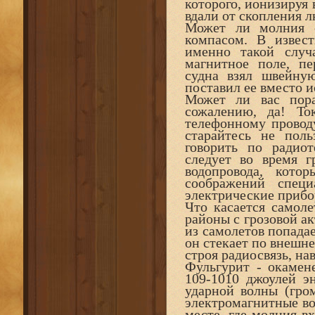
которого, ионизируя 
вдали от скопления л
Может ли молния с
компасом. В извес
именно такой случ
магнитное поле, пе
судна взял швейную
поставил ее вместо 
Может ли вас пор
сожалению, да! То
телефонному проводу
старайтесь не поль
говорить по радио
следует во время г
водопровода, кот
соображений спец
электрические прибо
Что касается самоле
районы с грозовой ак
из самолетов попадае
он стекает по внешне
строя радиосвязь, на
Фульгурит - окамен
109-1010 джоулей эн
ударной волны (гром
электромагнитные во
месте, где молния в