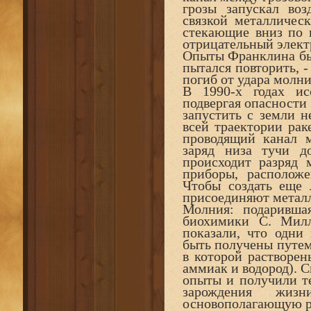
грозы запускал во
связкой металличес
стекающие вниз по п
отрицательный элект
Опыты Франклина был
пытался повторить, -
погиб от удара молни
В 1990-х годах ис
подвергая опасности
запустить с земли н
всей траектории рак
проводящий канал 
заряд низа тучи до
происходит разряд 
приборы, располож
Чтобы создать еще 
присоединяют металл
Молния: подаривша
биохимики С. Милл
показали, что одни
быть получены путем 
в которой растворен
аммиак и водород). С
опыты и получили те
зарождения жи
основополагающую р