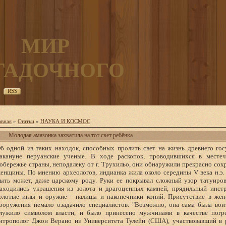
МИР
ГАДОЧНОГО
RSS
авная
»
Статьи
»
НАУКА И КОСМОС
Молодая амазонка захватила на тот свет ребёнка
б одной из таких находок, способных пролить свет на жизнь древнего го
акануне перуанские ученые. В ходе раскопок, проводившихся в месте
обережье страны, неподалеку от г. Трухильо, они обнаружили прекрасно с
енщины. По мнению археологов, индианка жила около середины V века н.э. 
ыть может, даже царскому роду. Руки ее покрывал сложный узор татуиров
аходились украшения из золота и драгоценных камней, прядильный инстр
олотые иглы и оружие - палицы и наконечники копий. Присутствие в жен
ооружения немало озадачило специалистов. "Возможно, она сама была вои
лужило символом власти, и было принесено мужчинами в качестве погре
нтрополог Джон Верано из Университета Тулейн (США), участвовавший в 