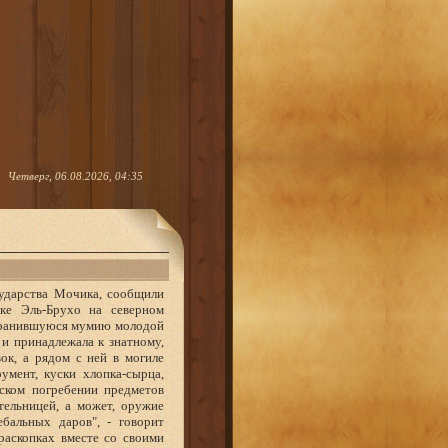
Четверг, 06.08.2026, 04:35
сударства Мочика, сообщили
чке Эль-Брухо на северном
охранившуюся мумию молодой
и принадлежала к знатному,
ок, а рядом с ней в могиле
умент, куски хлопка-сырца,
ском погребении предметов
тельницей, а может, оружие
бальных даров", - говорит
раскопках вместе со своими