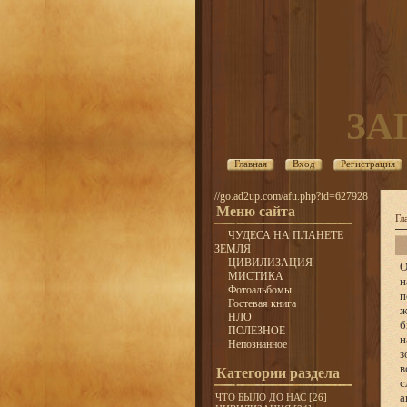
ЗА
Главная
Вход
Регистрация
//go.ad2up.com/afu.php?id=627928
Меню сайта
Гл
ЧУДЕСА НА ПЛАНЕТЕ
ЗЕМЛЯ
ЦИВИЛИЗАЦИЯ
О
МИСТИКА
н
Фотоальбомы
п
Гостевая книга
ж
НЛО
б
ПОЛЕЗНОЕ
н
Непознанное
з
в
Категории раздела
с
а
ЧТО БЫЛО ДО НАС
[26]