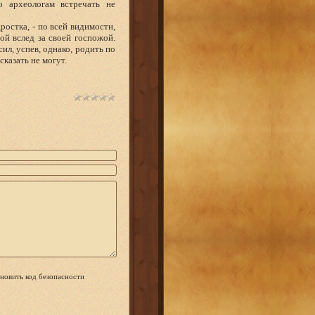
о археологам встречать не
стка, - по всей видимости,
й вслед за своей госпожой.
ил, успев, однако, родить по
казать не могут.