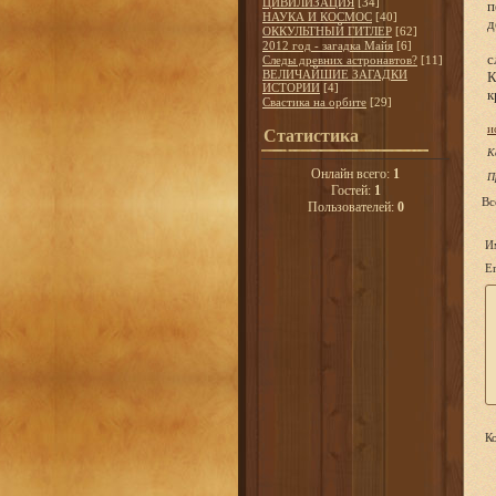
ЦИВИЛИЗАЦИЯ
[34]
п
НАУКА И КОСМОС
[40]
д
ОККУЛЬТНЫЙ ГИТЛЕР
[62]
Т
2012 год - загадка Майя
[6]
с
Следы древних астронавтов?
[11]
ВЕЛИЧАЙШИЕ ЗАГАДКИ
К
ИСТОРИИ
[4]
к
Свастика на орбите
[29]
и
Статистика
К
Онлайн всего:
1
П
Гостей:
1
Вс
Пользователей:
0
И
Em
Ко