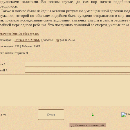
еруанскими коллегами. Во всяком случае, до сих пор ничего подобног
оводилось.
акже в могиле были найдены останки ритуально умерщвленной девочки-подро
лужанки, которой по обычаям индейцев было суждено отправиться в мир ино
ак показало исследование скелета, древняя амазонка умерла в самом расцвете с
райней мере одного ребенка. Что послужило причиной ее смерти, ученые пока с
сточник: http://x-files.org.ua/
атегория
:
НАУКА И КОСМОС
|
Добавил
:
plv
(23.11.2010)
росмотров
:
339
|
Рейтинг
:
0.0
/
0
его комментариев
:
0
мя *:
ail *:
д *: