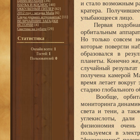
ЦИВИЛИЗАЦИЯ
[34]
и стало возможным ра
НАУКА И КОСМОС
[40]
ОККУЛЬТНЫЙ ГИТЛЕР
[62]
кратера. Получивше
2012 год - загадка Майя
[6]
улыбающееся лицо.
Следы древних астронавтов?
[11]
ВЕЛИЧАЙШИЕ ЗАГАДКИ
Первая подобная 
ИСТОРИИ
[4]
Свастика на орбите
[29]
орбитальным аппарат
Статистика
Но только совсем н
которые повергли на
Онлайн всего:
1
образовался в резу
Гостей:
1
Пользователей:
0
планеты. Конечно же
случайный результат
получена камерой Ma
время летает вокруг 
стадию глобального о
Вообще, орбитал
мониторинга динамики
света и тени, а так
углекислоты, дали
физиономия очень
пользуемся в элект
"физиономии" подерн