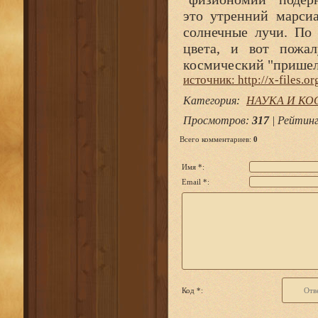
это утренний марси
солнечные лучи. По
цвета, и вот пожа
космический "пришеле
источник: http://x-files.or
Категория
:
НАУКА И К
Просмотров
:
317
|
Рейтин
Всего комментариев
:
0
Имя *:
Email *:
Код *: