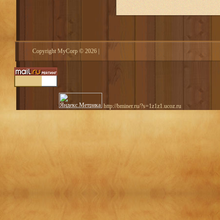
Copyright MyCorp © 2026
|
http://bminer.ru/?s=1z1z1.ucoz.ru