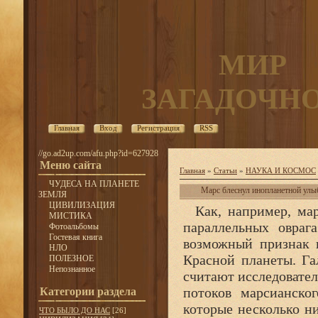
МИР
ЗАГАДОЧН
Главная
Вход
Регистрация
RSS
//go.ad2up.com/afu.php?id=627928
Меню сайта
Главная
»
Статьи
»
НАУКА И КОСМОС
ЧУДЕСА НА ПЛАНЕТЕ
Марс блеснул инопланетной улы
ЗЕМЛЯ
ЦИВИЛИЗАЦИЯ
Как, например, марс
МИСТИКА
параллельных овраг
Фотоальбомы
Гостевая книга
возможный признак 
НЛО
Красной планеты. Га
ПОЛЕЗНОЕ
Непознанное
считают исследовате
потоков марсианског
Категории раздела
которые несколько н
ЧТО БЫЛО ДО НАС
[26]