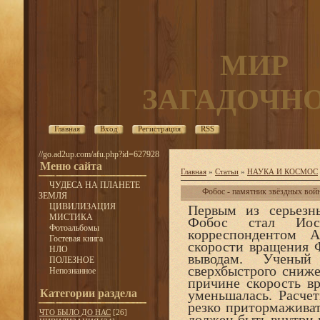
МИР
ЗАГАДОЧН
Главная
Вход
Регистрация
RSS
//go.ad2up.com/afu.php?id=627928
Меню сайта
Главная
»
Статьи
»
НАУКА И КОСМОС
ЧУДЕСА НА ПЛАНЕТЕ
Фобос - памятник звёздных вой
ЗЕМЛЯ
ЦИВИЛИЗАЦИЯ
Первым из серьезн
МИСТИКА
Фобос стал Иос
Фотоальбомы
корреспондентом 
Гостевая книга
скорости вращения 
НЛО
выводам. Ученый
ПОЛЕЗНОЕ
сверхбыстрого сниж
Непознанное
причине скорость в
Категории раздела
уменьшалась. Расче
резко притормажива
ЧТО БЫЛО ДО НАС
[26]
должен быть внутри 