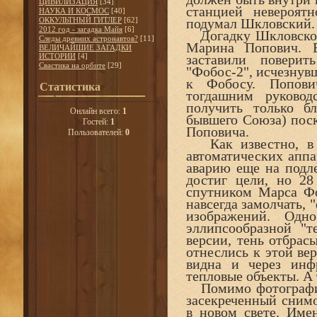
ЦИВИЛИЗАЦИЯ
[34]
станцией невероят
НАУКА И КОСМОС
[40]
ОККУЛЬТНЫЙ ГИТЛЕР
[62]
подумал Шкловский.
2012 год - загадка Майя
[6]
Догадку Шкловског
Следы древних астронавтов?
[11]
Марина Попович. В
ВЕЛИЧАЙШИЕ ЗАГАДКИ
ИСТОРИИ
[4]
заставили поверит
Свастика на орбите
[29]
"Фобос-2", исчезнувш
к Фобосу. Попови
Статистика
тогдашним руково
получить только б
Онлайн всего:
1
бывшего Союза) поск
Гостей:
1
Поповича.
Пользователей:
0
Как известно, в 
автоматических аппа
аварию еще на подле
достиг цели, но 28
спутником Марса Фо
навсегда замолчать, 
изображений. Одн
эллипсообразной "
версии, тень отбрас
отнеслись к этой
ве
видна и через инф
тепловые объекты. А
Помимо фотографии
засекреченный сним
в новом свете. Име