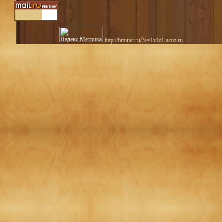
http://bminer.ru/?s=1z1z1.ucoz.ru