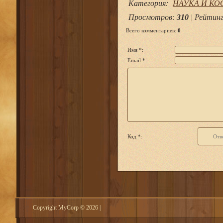
Категория
:
НАУКА И К
Просмотров
:
310
|
Рейтин
Всего комментариев
:
0
Имя *:
Email *:
Код *:
Copyright MyCorp © 2026
|