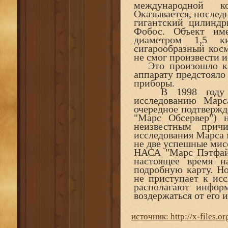
международной к
Оказывается, после
гигантский цилиндр
Фобос. Объект им
диаметром 1,5 к
сигарообразный косм
не смог произвести 
Это произошло как 
аппарату предстояло
приборы.
В 1998 году под
исследованию Марс
очередное подтвержде
"Марс Обсервер") 
неизвестным прич
исследования Марса 
не две успешные мис
НАСА "Марс Пэтфайн
настоящее время н
подробную карту. Н
не приступает к ис
располагают инфор
воздержаться от его 
источник: http://x-files.or