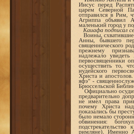
Иисус перед Распят
царем Северной Па
отправился в Рим, ч
Агриппа объявил 
маленький город у по
Каиафа подписал с
Воины, схватившие И
Анны, бывшего пе
священнического род
прежнему признав
надлежало увидеть 
первосвященники оп
осуществить то, чт
иудейского первосв
Христа и апостолов.
яфэ" - священнослуж
Брюссельской Библии,
Официально осудить
предварительно доп
не имел права при
почему Христа над
показались бы прест
было немало сторонн
обвинения: богох
подстрекательство 
римляне). Именно А