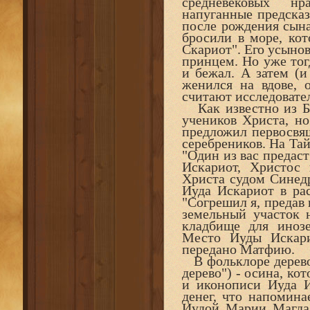
средневековых нр
напуганные предсказ
после рождения сына
бросили в море, кот
Скариот". Его усынов
принцем. Но уже тог
и бежал. А затем (и
женился на вдове, 
считают исследовате
Как известно из Би
учеников Христа, н
предложил первосвящ
серебреников. На Та
"Один из вас предаст
Искариот, Христос
Христа судом Синедр
Иуда Искариот в рас
"Согрешил я, предав 
земельный участок 
кладбище для инозе
Место Иуды Искар
передано Матфию.
В фольклоре дерево,
дерево") - осина, ко
и иконописи Иуда И
денег, что напомина
Иудой Марии Магдал