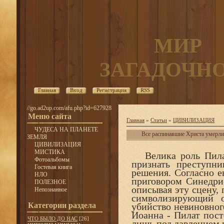
МИР
ЗАГАДОЧН
Главная
Вход
Регистрация
RSS
//go.ad2up.com/afu.php?id=627928
Меню сайта
Главная
»
Статьи
»
ЦИВИЛИЗАЦИЯ
ЧУДЕСА НА ПЛАНЕТЕ
Все распинавшие Христа умерл
ЗЕМЛЯ
ЦИВИЛИЗАЦИЯ
МИСТИКА
Велика роль Пилата
Фотоальбомы
признать преступни
Гостевая книга
решения. Согласно е
НЛО
приговором Синедри
ПОЛЕЗНОЕ
описывая эту сцену, 
Непознанное
символизирующий о
Категории раздела
убийство невиновного
Иоанна - Пилат пост
ЧТО БЫЛО ДО НАС
[26]
лишь под давлением 