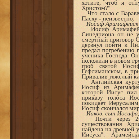
хотите, чтоб я отп
Христом?"
Что стало с Варавво
Пасху - неизвестно.
Иосиф Аримафейски
Иосиф Аримафейск
Синедриона он не у
смертный приговор С
дерзнул пойти к Пи
предал погребению п
ученика Господа. Он
положили в новом гро
гроб святой Иоси
Гефсиманском, в пр
Привалив тяжелый кам
Английская куртуаз
Иосиф из Аримафеи
которой Иисус пил
приказу голоса И
покидает Иерусалим,
Иосиф скончался мир
Иаков, сын Иосифа,
Почти через 2000
существования Хри
найдена на древней у
Иисуса". Арамейс