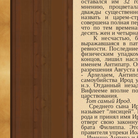
оставался им 32 г
мнению, процветал
дважды существенн
назвать и царем-с
совершена полная пе
что по тем времен
десять жен и четырна
К несчастью, был
выражавшаяся в пат
ревности. Последни
физическим упадко
концов, лишил насл
именем Антипатр. Ок
разрешения Августа 
- Архелаем, Антип
самоубийства Ирод у
н.э. Отданный неза
Вифлееме вполне по
царствования.
Тот самый Ирод.
Среднего сына Ирод
называет "лисицей".
рода и принял имя Ир
отверг свою законн
брата Филиппа. Эт
правителя упреки Иоа
Именно Антипа и бы