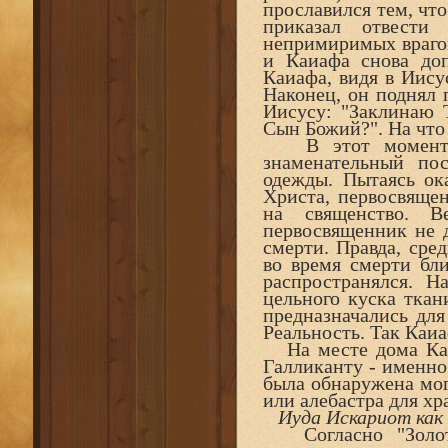
прославился тем, чт
приказал отвести
непримиримых враго
и Каиафа снова доп
Каиафа, видя в Иису
Наконец, он поднял 
Иисусу: "Заклинаю 
Сын Божий?". На что 
В этот момент К
знаменательный по
одежды. Пытаясь ок
Христа, первосвящен
на священство. В
первосвященник не 
смерти. Правда, сре
во время смерти бл
распространялся. 
цельного куска ткан
предназначались дл
Реальность. Так Каиа
На месте дома Каиа
Галликанту - именно 
была обнаружена мог
или алебастра для хр
Иуда Искариот как
Согласно "Золото