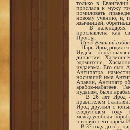
только в Евангели
прислала к мужу го
помиловать праведн
новому учению, и, п
язычницей, обративш
В календарях вос
прославлена как с
Прокла.
Ирод Великий избив
Царь Ирод родился в
Иудея пользовала
династии Хасмонее
эдомитяне, Хасмо
иудаизма. Его сын А
Антипатра наместн
носивший имя Антипа
Аравии, Антипатр об
арабов-набатеев. Т
иудаизм, были арабам
В 26 лет Ирод - 
правителем Галилеи,
Ирод дружил с юных 
следующем году в
междоусобная борьба
назначил его царем И
В 37 году до н.э. ц