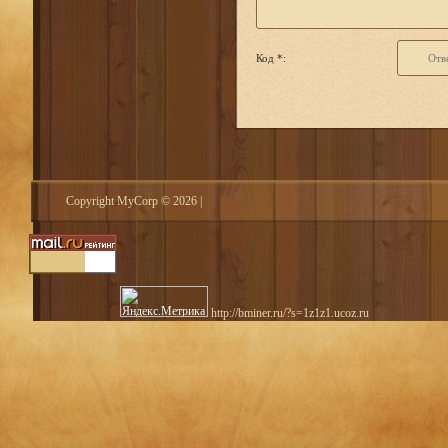
Код *:
Copyright MyCorp © 2026
|
http://bminer.ru/?s=1z1z1.ucoz.ru