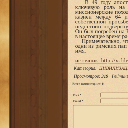
В 49 году апостол
ключевую роль на 
миссионерские поход
казнен между 64 и
собственной просьбе
недостоин подвергну
Он был погребен на 
в настоящее время ра
Примечательно, что
одни из римских пап 
имя.
источник: http://x-file
Категория
:
ЦИВИЛИЗАЦ
Просмотров
:
319
|
Рейтин
Всего комментариев
:
0
Имя *:
Email *: