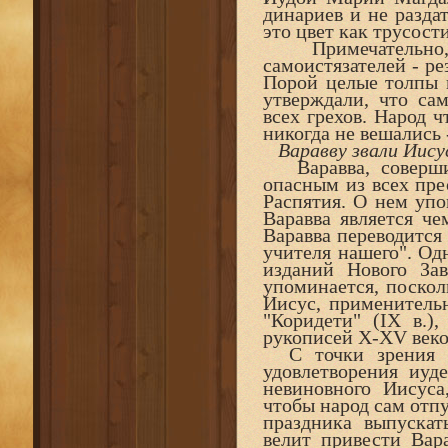
динариев и не разда
это цвет как трусости
Примечательно, ч
самоистязателей - ре
Порой целые толпы 
утверждали, что са
всех грехов. Народ 
никогда не вешались 
Варавву звали Иису
Варавва, соверши
опасным из всех пре
Распятия. О нем упо
Ваpавва является че
Варавва переводится 
учителя нашего". Од
изданий Нового За
упоминается, поскол
Иисyс, применительн
"Коридети" (IX в.)
pyкописей X-XV веко
С точки зрения р
удовлетворения иуд
невиновного Иисуса
чтобы народ сам отпу
праздника выпускат
велит привести Вара