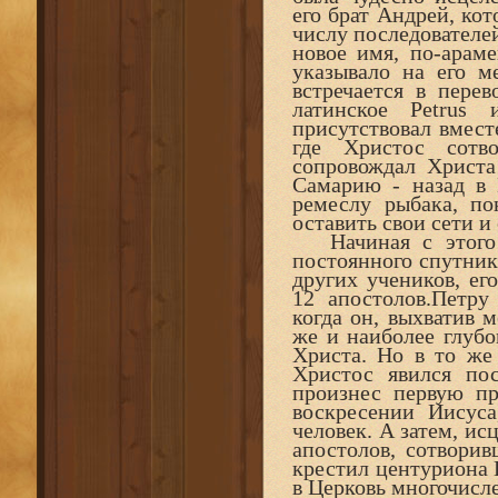
его брат Андрей, кот
числу последователе
новое имя, по-араме
указывало на его м
встречается в перев
латинское Petrus
присутствовал вмест
где Христос сотв
сопровождал Христа
Самарию - назад в 
ремеслу рыбака, п
оставить свои сети и
Начиная с этого м
постоянного спутник
других учеников, ег
12 апостолов.Петру
когда он, выхватив 
же и наиболее глубо
Христа. Но в то же
Христос явился по
произнес первую пр
воскресении Иисуса
человек. А затем, ис
апостолов, сотвори
крестил центуриона 
в Церковь многочисл