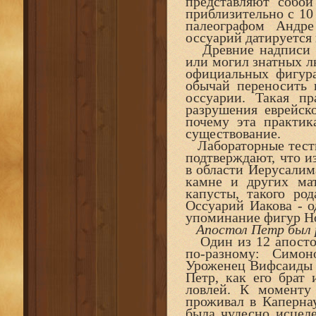
представляют собо
приблизительно с 10 
палеографом Андр
оссуарий датируется 
Древние надписи эт
или могил знатных лю
официальных фигура
обычай переносить 
оссуарии. Такая пр
разрушения еврейско
почему эта практик
существование.
Лабораторные тесты
подтверждают, что из
в области Иерусалима
камне и других ма
капусты, такого ро
Оссуарий Иакова - о
упоминание фигур Но
Апостол Петр был р
Один из 12 апостол
по-разному: Симо
Уроженец Вифсаиды в
Петр, как его брат
ловлей. К моменту
проживал в Капернау
была чудесно исцеле