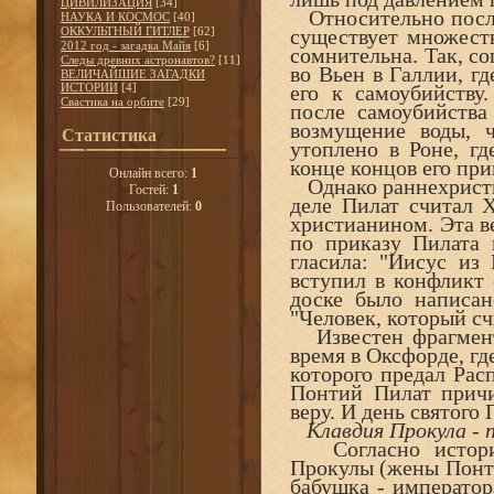
ЦИВИЛИЗАЦИЯ
[34]
Относительно после
НАУКА И КОСМОС
[40]
ОККУЛЬТНЫЙ ГИТЛЕР
[62]
существует множеств
2012 год - загадка Майя
[6]
сомнительна. Так, с
Следы древних астронавтов?
[11]
во Вьен в Галлии, г
ВЕЛИЧАЙШИЕ ЗАГАДКИ
ИСТОРИИ
[4]
его к самоубийству
Свастика на орбите
[29]
после самоубийства
возмущение воды, 
Статистика
утоплено в Роне, гд
конце концов его при
Онлайн всего:
1
Однако раннехристиа
Гостей:
1
деле Пилат считал 
Пользователей:
0
христианином. Эта в
по приказу Пилата 
гласила: "Иисус из
вступил в конфликт
доске было написан
"Человек, который с
Известен фрагмент 
время в Оксфорде, гд
которого предал Рас
Понтий Пилат причи
веру. И день святого
Клавдия Прокула - 
Согласно историк
Прокулы (жены Понти
бабушка - император