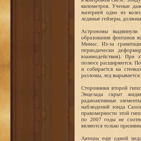
километров. Ученые даж
материей одно из коле
ледяные гейзеры, должн
Астрономы выдвинули 
образования фонтанов я
Мимас. Из-за гравитац
периодически деформир
взаимодействия). При 
полюсе расширяются. Под
и собирается на стенка
разломы, лед вырывается 
Сторонники второй гипо
Энцелада скрыт жидк
радиоактивные элемент
наблюдений зонда Cassi
правомерности этой гип
по 2007 годы не соотн
являются только приливн
Авторы еще одной неда