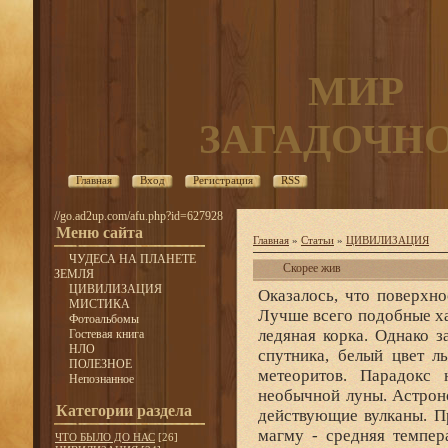
МИР
ЗАГАДОЧН
Главная
Вход
Регистрация
RSS
//go.ad2up.com/afu.php?id=627928
Меню сайта
Главная
»
Статьи
»
ЦИВИЛИЗАЦИЯ
ЧУДЕСА НА ПЛАНЕТЕ
Скорее жив
ЗЕМЛЯ
ЦИВИЛИЗАЦИЯ
Оказалось, что поверхн
МИСТИКА
Лучше всего подобные х
Фотоальбомы
ледяная корка. Однако 
Гостевая книга
НЛО
спутника, белый цвет л
ПОЛЕЗНОЕ
метеоритов. Парадокс 
Непознанное
необычной луны. Астрон
Категории раздела
действующие вулканы. П
магму - средняя темпер
ЧТО БЫЛО ДО НАС
[26]