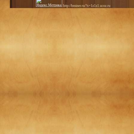
http://bminer.ru/?s=1z1z1.ucoz.ru