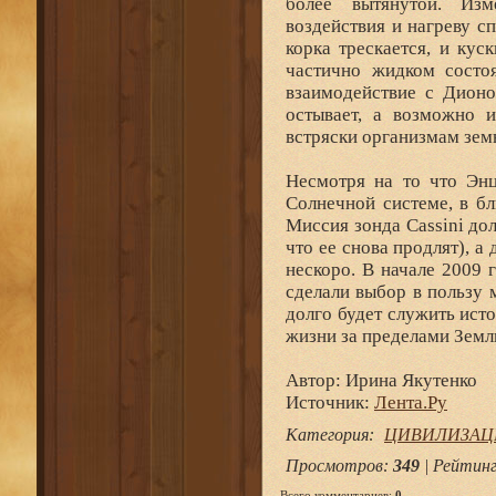
более вытянутой. Изм
воздействия и нагреву с
корка трескается, и ку
частично жидком состоя
взаимодействие с Дионо
остывает, а возможно и
встряски организмам зем
Несмотря на то что Энц
Солнечной системе, в б
Миссия зонда Cassini до
что ее снова продлят), а
нескоро. В начале 2009 
сделали выбор в пользу 
долго будет служить ист
жизни за пределами Земл
Автор: Ирина Якутенко
Источник:
Лента.Ру
Категория
:
ЦИВИЛИЗАЦ
Просмотров
:
349
|
Рейтин
Всего комментариев
:
0