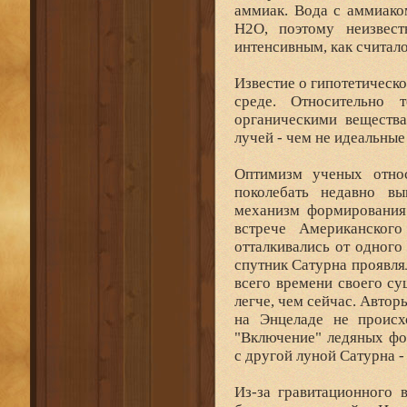
аммиак. Вода с аммиако
H2O, поэтому неизвес
интенсивным, как считало
Известие о гипотетическ
среде. Относительно
органическими вещества
лучей - чем не идеальные
Оптимизм ученых относ
поколебать недавно в
механизм формирования 
встрече Американского
отталкивались от одного
спутник Сатурна проявля
всего времени своего су
легче, чем сейчас. Автор
на Энцеладе не происх
"Включение" ледяных фо
с другой луной Сатурна -
Из-за гравитационного 