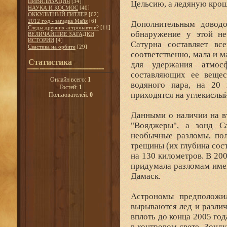
ЦИВИЛИЗАЦИЯ
[34]
Цельсию, а ледяную крош
НАУКА И КОСМОС
[40]
ОККУЛЬТНЫЙ ГИТЛЕР
[62]
2012 год - загадка Майя
[6]
Дополнительным доводо
Следы древних астронавтов?
[11]
обнаружение у этой не
ВЕЛИЧАЙШИЕ ЗАГАДКИ
ИСТОРИИ
[4]
Сатурна составляет вс
Свастика на орбите
[29]
соответственно, мала и 
Статистика
для удержания атмос
составляющих ее вещес
Онлайн всего:
1
водяного пара, на 20 
Гостей:
1
приходятся на углекислый
Пользователей:
0
Данными о наличии на в
"Вояджеры", а зонд C
необычные разломы, пол
трещины (их глубина сост
на 130 километров. В 20
придумала разломам имен
Дамаск.
Астрономы предположил
вырываются лед и различ
вплоть до конца 2005 го
в контровом свете. Зонд