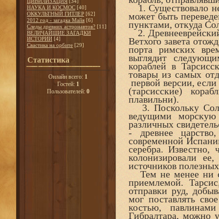
ЦИВИЛИЗАЦИЯ
[34]
1. Существовало не
НАУКА И КОСМОС
[40]
ОККУЛЬТНЫЙ ГИТЛЕР
[62]
может быть переведен
2012 год - загадка Майя
[6]
пунктами, откуда Со
Следы древних астронавтов?
[11]
2. Древнееврейский 
ВЕЛИЧАЙШИЕ ЗАГАДКИ
ИСТОРИИ
[4]
Ветхого завета отожд
Свастика на орбите
[29]
порта римских вре
выглядит следующи
Статистика
кораблей в Тарсисс
товары из самых от
Онлайн всего:
1
первой версии, если
Гостей:
1
(тарсисские) кора
Пользователей:
0
плавильни).
3. Поскольку Соло
ведущими морскую
различных свидетель
- древнее царство
современной Испании
серебра. Известно,
колонизировали ее
источников полезных
Тем не менее ни од
приемлемой. Тарсис
отправки руд, добы
мог поставлять свое
костью, павлинам
Гибралтара, можно у