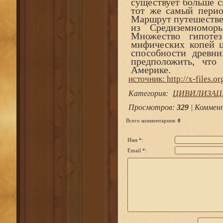
существует больше с
тот же самый перио
Маршрут путешествен
из Средиземномор
Множество гипотез
мифических копей ц
способности древни
предположить, чт
Америке.
источник: http://x-files.or
Категория
:
ЦИВИЛИЗАЦ
Просмотров
:
329
|
Коммен
Всего комментариев
:
0
Имя *:
Email *: