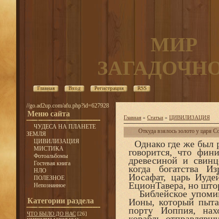
МИР
ЗАГАДОЧН
Главная
Вход
Регистрация
RSS
//go.ad2up.com/afu.php?id=627928
Меню сайта
Главная
»
Статьи
»
ЦИВИЛИЗАЦИЯ
ЧУДЕСА НА ПЛАНЕТЕ
Откуда взялось золото у царя С
ЗЕМЛЯ
ЦИВИЛИЗАЦИЯ
Однако где же был 
МИСТИКА
говорится, что фин
Фотоальбомы
древесиной и свинц
Гостевая книга
когда богатства Из
НЛО
Иосафат, царь Иуде
ПОЛЕЗНОЕ
ЕционТавера, но штор
Непознанное
Библейское упомина
Категории раздела
Ионы, который пытал
порту Иоппия, нах
ЧТО БЫЛО ДО НАС
[26]
корабль, отправлявш