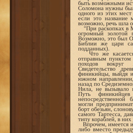
быть возможными ист
Соломона нужны былк
одного из этих мест
если это название м
возможно, речь шла о
"При раскопках в М
огромный золотой 
Возможно, это был О
Библии же цари са
подданных).
Что же касается э
отправным пунктом 
походов вокруг 
Свидетельство дре
финикийцы, выйдя из
южном направлении,
назад по Средиземно
Нила, не вызывало 
Путь финикийцев
непосредственной 
могли предпринимат
борт обезьян, слонов
самого Тартесса, да
типу кораблей, в них
Впрочем, имеется и 
либо вместо предыд