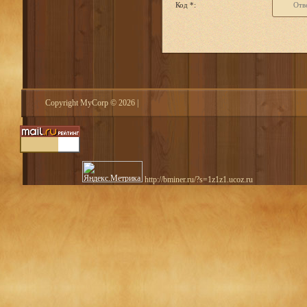
Код *:
Copyright MyCorp © 2026
|
http://bminer.ru/?s=1z1z1.ucoz.ru