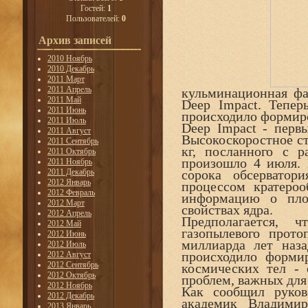
Гостей:
1
Пользователей:
0
Архив записей
2010 Ноябрь
2010 Декабрь
2011 Март
2011 Апрель
кульминационная фа
2011 Май
Deep Impact. Тепер
2011 Июнь
происходило формиро
2011 Июль
Deep Impact - перв
2011 Август
Высокоскоростное ст
2011 Сентябрь
кг, посланного с р
2011 Октябрь
произошло 4 июля. 
2011 Ноябрь
2011 Декабрь
сорока обсервато
2012 Январь
процессом кратероо
2012 Февраль
информацию о пло
2012 Март
свойствах ядра.
2012 Апрель
Предполагается, 
2012 Май
газопылевого прото
2012 Июнь
миллиарда лет наза
2012 Июль
происходило формир
2012 Август
2012 Сентябрь
космических тел -
2012 Октябрь
проблем, важных для
2012 Ноябрь
Как сообщил руков
2012 Декабрь
академик Владимир
2013 Январь