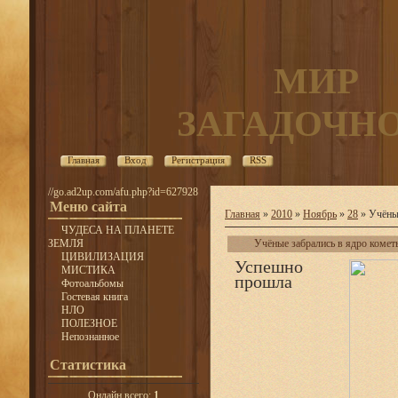
МИР
ЗАГАДОЧН
Главная
Вход
Регистрация
RSS
//go.ad2up.com/afu.php?id=627928
Меню сайта
Главная
»
2010
»
Ноябрь
»
28
» Учёные
ЧУДЕСА НА ПЛАНЕТЕ
ЗЕМЛЯ
Учёные забрались в ядро комет
ЦИВИЛИЗАЦИЯ
Успешно
МИСТИКА
прошла
Фотоальбомы
Гостевая книга
НЛО
ПОЛЕЗНОЕ
Непознанное
Статистика
Онлайн всего:
1