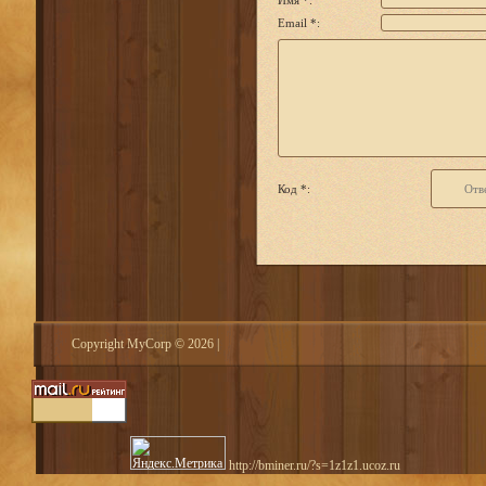
Имя *:
Email *:
Код *:
Copyright MyCorp © 2026
|
http://bminer.ru/?s=1z1z1.ucoz.ru