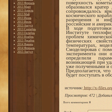
поверхность кометы
2013 Февраль
образовался кратер
2013 Март
сопровождалось я
2013 Апрель
2013 Май
космического корабл
2013 Июнь
разрешения и инф
2013 Июль
российские и америк
2013 Август
В ходе подготовк
2013 Сентябрь
Институте теплофи
2013 Октябрь
проблем химическо
2013 Ноябрь
физических свойс
2013 Декабрь
температурах, моде
2014 Январь
2014 Февраль
Смоделировав с пом
2015 Август
эксперимента они 
определили пара
возникающей при уда
уже полученными и 
Предполагается, что
будет поступать в об
источник:
http://x-files.or
Просмотров
: 472 |
Добавил
Всего комментариев
:
0