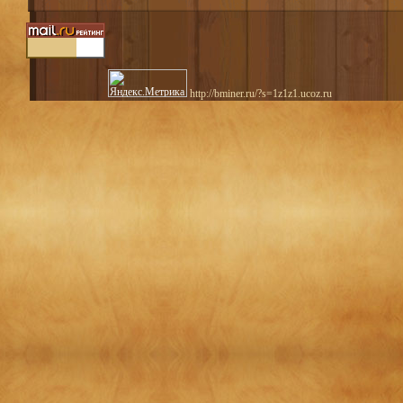
http://bminer.ru/?s=1z1z1.ucoz.ru