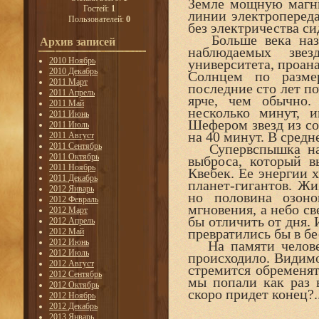
Земле мощную магни
Гостей:
1
линии электропереда
Пользователей:
0
без электричества с
Больше века назад
Архив записей
наблюдаемых зве
2010 Ноябрь
университета, проан
2010 Декабрь
Солнцем по размер
2011 Март
последние сто лет по
2011 Апрель
ярче, чем обычно.
2011 Май
несколько минут, 
2011 Июнь
Шефером звезд из со
2011 Июль
на 40 минут. В средн
2011 Август
2011 Сентябрь
Супервспышка на 
2011 Октябрь
выброса, который 
2011 Ноябрь
Квебек. Ее энергии 
2011 Декабрь
планет-гигантов. Жи
2012 Январь
но половина озон
2012 Февраль
мгновения, а небо св
2012 Март
бы отличить от дня.
2012 Апрель
превратились бы в б
2012 Май
2012 Июнь
На памяти человеч
2012 Июль
происходило. Видимо
2012 Август
стремится обременя
2012 Сентябрь
мы попали как раз 
2012 Октябрь
скоро придет конец?.
2012 Ноябрь
2012 Декабрь
2013 Январь