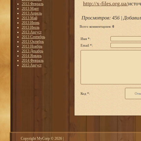
http://x-files.org.ua/
исто
2013 Февраль
2013 Март
2013 Апрель
Просмотров
: 456 |
Добавил
2013 Май
2013 Июнь
Всего комментариев
:
0
2013 Июль
2013 Август
2013 Сентябрь
Имя *:
2013 Октябрь
Email *:
2013 Ноябрь
2013 Декабрь
2014 Январь
2014 Февраль
2015 Август
Код *:
Copyright MyCorp © 2026
|