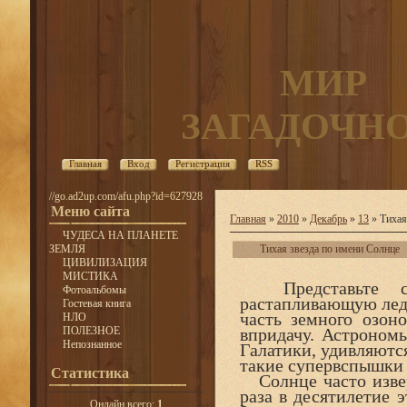
МИР
ЗАГАДОЧН
Главная
Вход
Регистрация
RSS
//go.ad2up.com/afu.php?id=627928
Меню сайта
Главная
»
2010
»
Декабрь
»
13
» Тихая
ЧУДЕСА НА ПЛАНЕТЕ
ЗЕМЛЯ
Тихая звезда по имени Солнце
ЦИВИЛИЗАЦИЯ
МИСТИКА
Представьте се
Фотоальбомы
растапливающую лед
Гостевая книга
часть земного озон
НЛО
ПОЛЕЗНОЕ
впридачу. Астроном
Непознанное
Галатики, удивляются
такие супервспышки п
Статистика
Солнце часто извер
раза в десятилетие 
Онлайн всего:
1