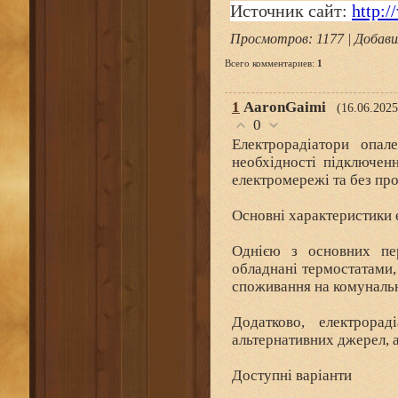
Источник сайт:
http:/
Просмотров
: 1177 |
Добави
Всего комментариев
:
1
1
AaronGaimi
(16.06.2025
0
Електрорадіатори опа
необхідності підключен
електромережі та без пр
Основні характеристики 
Однією з основних пер
обладнані термостатами,
споживання на комунальн
Додатково, електрорад
альтернативних джерел, а
Доступні варіанти