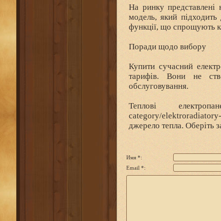
На ринку представлені 
модель, який підходить
функції, що спрощують к
Поради щодо вибору
Купити сучасний елект
тарифів. Вони не ст
обслуговування.
Теплові електропане
category/elektroradiat
джерело тепла. Оберіть з
Имя *:
Email *: