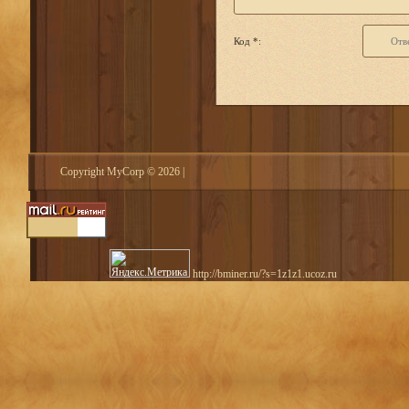
Код *:
Copyright MyCorp © 2026
|
http://bminer.ru/?s=1z1z1.ucoz.ru