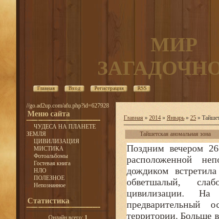
МИР
ЗАГАДОЧН
Главная
Вход
Регистрация
RSS
//go.ad2up.com/afu.php?id=627928
Меню сайта
Главная
»
2014
»
Январь
»
25
» Тайшет
ЧУДЕСА НА ПЛАНЕТЕ
ЗЕМЛЯ
Тайшетская аномальная зона
ЦИВИЛИЗАЦИЯ
Поздним вечером 26
МИСТИКА
Фотоальбомы
расположенной не
Гостевая книга
дождиком встретила
НЛО
ПОЛЕЗНОЕ
обветшалый, слаб
Непознанное
цивилизации. Н
Статистика
предварительный о
территории. Больше в
Онлайн всего:
1