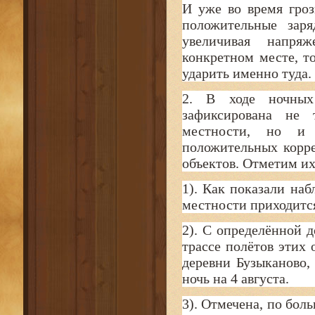
И уже во время гро
положительные зар
увеличивая напряж
конкретном месте, т
ударить именно туда.
2. В ходе ночных
зафиксирована не
местности, но и
положительных корр
объектов. Отметим их
1). Как показали на
местности приходится
2). С определённой 
трассе полётов этих 
деревни Бузыканово,
ночь на 4 августа.
3). Отмечена, по бол