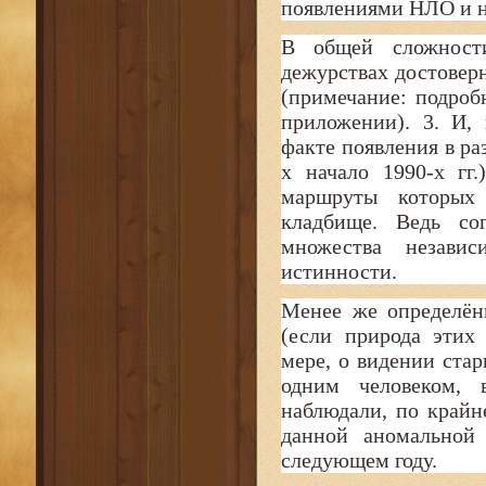
появлениями НЛО и н
В общей сложност
дежурствах достовер
(примечание: подро
приложении). 3. И,
факте появления в ра
х начало 1990-х гг
маршруты которых 
кладбище. Ведь со
множества независ
истинности.
Менее же определён
(если природа этих
мере, о видении ста
одним человеком, 
наблюдали, по крайн
данной аномальной
следующем году.