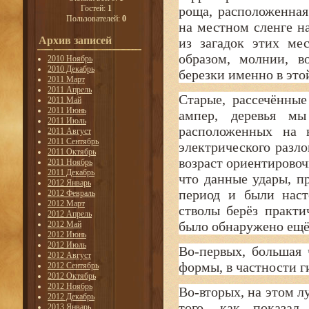
Гостей:
1
роща, расположенная
Пользователей:
0
на местном сленге на
Архив записей
из загадок этих ме
образом, молнии, в
2010 Ноябрь
2010 Декабрь
березки именно в это
2011 Март
2011 Апрель
Старые, рассечённые
2011 Май
2011 Июнь
ампер, деревья м
2011 Июль
расположенных на 
2011 Август
2011 Сентябрь
электрического разл
2011 Октябрь
возраст ориентировоч
2011 Ноябрь
2011 Декабрь
что данные удары, п
2012 Январь
период и были наст
2012 Февраль
2012 Март
стволы берёз практ
2012 Апрель
было обнаружено ещё
2012 Май
2012 Июнь
2012 Июль
Во-первых, большая 
2012 Август
формы, в частности г
2012 Сентябрь
2012 Октябрь
2012 Ноябрь
Во-вторых, на этом лу
2012 Декабрь
того, как показал
2013 Январь