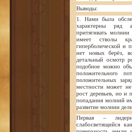
Выводы:
1. Нами была обсле
характерны ряд а
притягивать молнии 
имеет стволы кр
гиперболической и п
нет новых берёз, в
детальный осмотр р
подобное можно объ
положительного по
положительных заря
местности может не
рост деревьев, но и 
попадания молний им
развитие молнии дели
Первая – лидерна
слабосветящийся ка
поверхность земли 