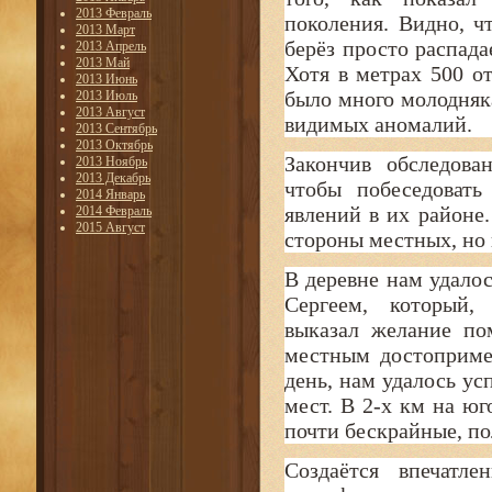
2013 Февраль
поколения. Видно, ч
2013 Март
берёз просто распада
2013 Апрель
2013 Май
Хотя в метрах 500 о
2013 Июнь
было много молодняка
2013 Июль
2013 Август
видимых аномалий.
2013 Сентябрь
2013 Октябрь
Закончив обследова
2013 Ноябрь
2013 Декабрь
чтобы побеседоват
2014 Январь
явлений в их районе.
2014 Февраль
2015 Август
стороны местных, но 
В деревне нам удало
Сергеем, который,
выказал желание по
местным достопримеч
день, нам удалось у
мест. В 2-х км на юг
почти бескрайные, по
Создаётся впечатл