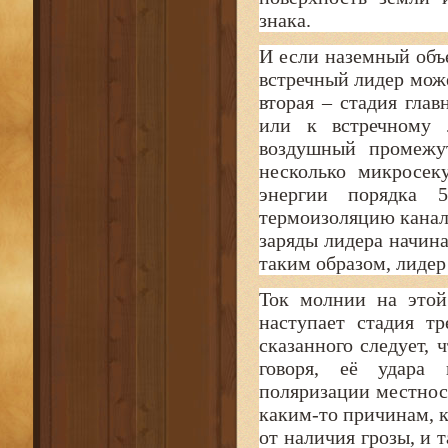
знака.
И если наземный объ
встречный лидер може
вторая – стадия глав
или к встречному 
воздушный промежу
несколько микросек
энергии порядка 
термоизоляцию канала
заряды лидера начина
таким образом, лидер
Ток молнии на этой
наступает стадия т
сказанного следует, 
говоря, её удара 
поляризации местнос
каким-то причинам, к
от наличия грозы, и 