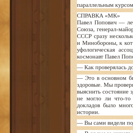
параллельным курсо
СПРАВКА «МК»
Павел Попович — ле
Союза, генерал-майор
СССР сразу несколь
и Минобороны, к ко
уфологическая ассо
космонавт Павел Поп
— Как проверялась д
— Это в основном б
здоровые. Мы проверя
выяснить состояние 
не могло ли что-то
докладов было мног
истории.
— Вы сами видели по