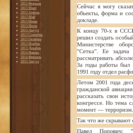
2013 Февраль
Сейчас я могу сказ
2013 Март
объекты, форма и со
2013 Апрель
2013 Май
докладе.
2013 Июнь
2013 Июль
К концу 70-х в ССС
2013 Август
2013 Сентябрь
решил создать особый
2013 Октябрь
Министерстве обор
2013 Ноябрь
2013 Декабрь
"Сетка”. Ее задач
2014 Январь
рассматривать абсол
2014 Февраль
2015 Август
За годы работы был 
1991 году отдел рас
Летом 2001 года дес
гражданской авиаци
рассказать свои ис
конгрессе. Но тема 
момент — терроризм
Так что же скрывают 
Павел Попович: "