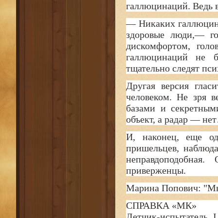
галлюцинаций. Ведь в
— Никаких галлюцина
здоровые люди,— г
дискомфортом, гол
галлюцинаций не б
тщательно следят пси
Другая версия глас
человеком. Не зря 
базами и секретным
объект, а радар — не
И, наконец, еще о
пришельцев, наблюд
неправдоподобная.
приверженцы.
Марина Попович: "Мы
СПРАВКА «МК»
Летчик-испытатель 