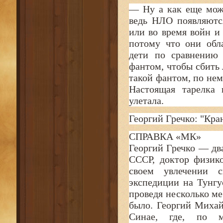
— Ну а как еще мож
ведь НЛО появляются
или во время войн и
потому что они обл
дети по сравнению
фантом, чтобы сбить 
такой фантом, по нему
Настоящая тарелка 
улетала.
Георгий Гречко: "Кра
СПРАВКА «МК»
Георгий Гречко — дв
СССР, доктор физик
своем увлечении с
экспедиции на Тунгус
проведя несколько ме
было. Георгий Михай
Синае, где, по 