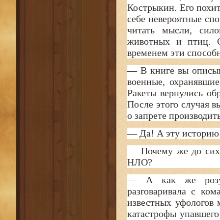
Кострыкин. Его похит
себе невероятные сп
читать мысли, сило
животных и птиц. 
временем эти способн
— В книге вы описыв
военные, охранявшие
Ракеты вернулись обр
После этого случая 
о запрете производит
— Да! А эту историю
— Почему же до сих
НЛО?
— А как же розу
разговаривала с к
известных уфологов 
катастрофы упавшего