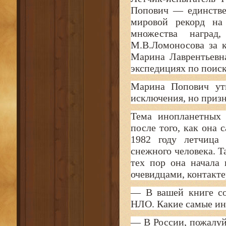
Попович — единстве
мировой рекорд на 
множества награ
М.В.Ломоносова за 
Марина Лаврентьевна
экспедициях по поиск
Марина Попович утв
исключения, но приз
Тема инопланетных 
после того, как она
1982 году летчица
снежного человека. 
тех пор она начала
очевидцами, контакте
— В вашей книге со
НЛО. Какие самые ин
— В России, пожалуй