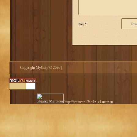
Код *:
Copyright MyCorp © 2026
|
http://bminer.ru/?s=1z1z1.ucoz.ru