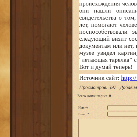
происхождения челов
они нашли описани
свидетельства о том
лет, помогают челов
поспособствовали э
следующий визит сос
документам или нет,
музее увидел картин
"летающая тарелка” 
Вот и думай теперь!
Источник сайт:
http:/
Просмотров
: 397 |
Добавил
Всего комментариев
:
0
Имя *:
Email *: