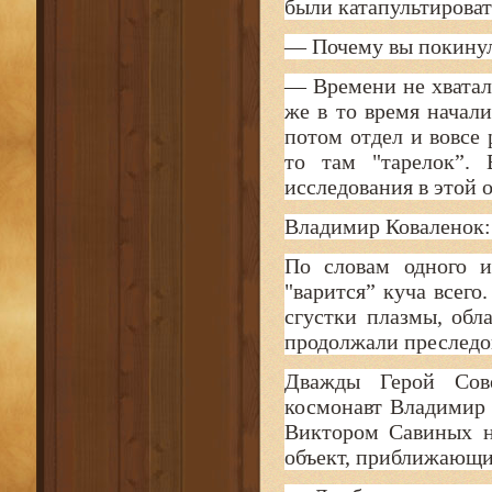
были катапультироват
— Почему вы покинул
— Времени не хватало
же в то время начал
потом отдел и вовсе
то там "тарелок”.
исследования в этой о
Владимир Коваленок: 
По словам одного и
"варится” куча всег
сгустки плазмы, об
продолжали преследов
Дважды Герой Сове
космонавт Владимир К
Виктором Савиных н
объект, приближающи