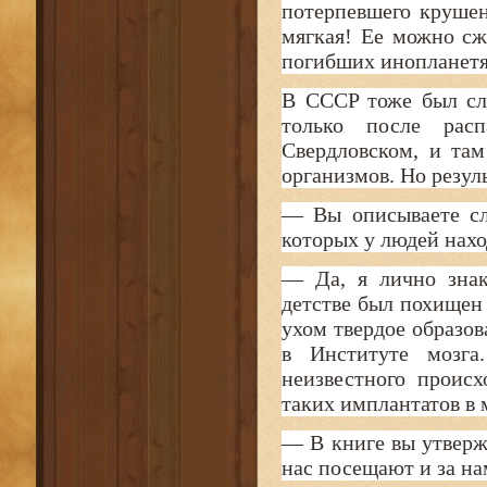
потерпевшего крушен
мягкая! Ее можно сж
погибших инопланет
В CCCP тоже был сл
только после рас
Свердловском, и та
организмов. Но резул
— Вы описываете сл
которых у людей нах
— Да, я лично знак
детстве был похищен
ухом твердое образов
в Институте мозга
неизвестного проис
таких имплантатов в 
— В книге вы утверж
нас посещают и за н