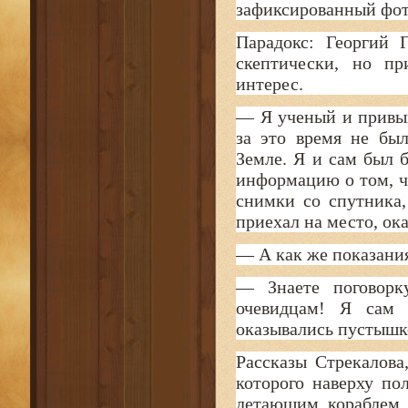
зафиксированный фот
Парадокс: Георгий 
скептически, но п
интерес.
— Я ученый и привык
за это время не был
Земле. Я и сам был 
информацию о том, ч
снимки со спутника,
приехал на место, ок
— А как же показания
— Знаете поговорк
очевидцам! Я сам 
оказывались пустышк
Рассказы Стрекалов
которого наверху по
летающим кораблем.