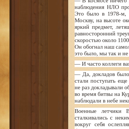
— В космосе ничего 
наблюдения НЛО прои
Это было в 1978-м,
Москву, на высоте ок
яркий предмет, лет
равносторонний треу
скоростью около 1100
Он обогнал наш самоле
это было, мы так и не
— И часто коллеги ва
— Да, докладов был
стали поступать еще
не раз докладывали о
во время битвы на Ку
наблюдали в небе нек
Военные летчики 
сталкивались с нек
вокруг себя ослепл