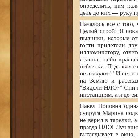
определить, нам каж
деле до них — руку п
Началось все с того,
Целый строй! Я пок
пылинки, которые от
гости прилетели др
иллюминатору, отле
солнца: небо красне
отблески. Подозвал г
не атакуют!” И не ск
на Землю и рассказ
"Видели НЛО?” Они п
инстанциям, а я до с
Павел Попович одна
супруга Марина подво
не верил в тарелки, 
правда НЛО! Луч вниз
выглядывает в окно,