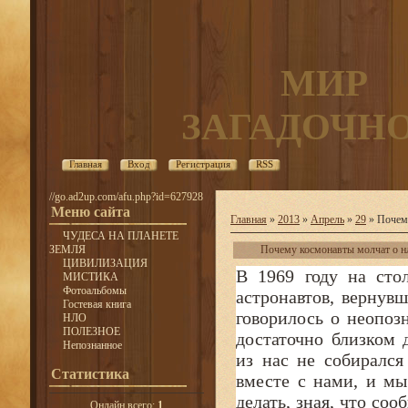
МИР
ЗАГАДОЧН
Главная
Вход
Регистрация
RSS
//go.ad2up.com/afu.php?id=627928
Меню сайта
Главная
»
2013
»
Апрель
»
29
» Почему
ЧУДЕСА НА ПЛАНЕТЕ
ЗЕМЛЯ
Почему космонавты молчат о н
ЦИВИЛИЗАЦИЯ
В 1969 году на сто
МИСТИКА
Фотоальбомы
астронавтов, вернув
Гостевая книга
говорилось о неопоз
НЛО
ПОЛЕЗНОЕ
достаточно близком 
Непознанное
из нас не собирался
Статистика
вместе с нами, и мы
делать, зная, что со
Онлайн всего:
1