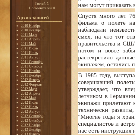
Гостей:
1
нам могут приказать 
Пользователей:
0
Спустя много лет 7
Архив записей
фильма о полете на
2010 Ноябрь
наблюдали неизвест
2010 Декабрь
2011 Март
смех, на что тот от
2011 Апрель
правительства и США
2011 Май
2011 Июнь
потом и вовсе заб
2011 Июль
рассекретило данны
2011 Август
2011 Сентябрь
экипажем, остались 
2011 Октябрь
2011 Ноябрь
В 1985 году, выступ
2011 Декабрь
2012 Январь
совершавший полеты
2012 Февраль
утверждает, что вп
2012 Март
2012 Апрель
летчиком в Германии
2012 Май
экипажи прилетают н
2012 Июнь
2012 Июль
технически развиты
2012 Август
"Многие годы я хран
2012 Сентябрь
2012 Октябрь
специалистов и астро
2012 Ноябрь
нас есть инструкция 
2012 Декабрь
2013 Январь