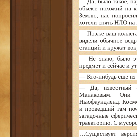
— Да, было такое, п
объект, похожий на 
Землю, нас попросил
хотели снять НЛО на к
— Позже ваш коллега
видели обычное ведр
станций и кружат вок
— Не знаю, было эт
предмет и сейчас и у
— Кто-нибудь еще из 
— Да, известный 
Манаковым. Они 
Ньюфаундленд. Космо
и проведший там поч
загадочные сферичес
траекторию. С мусоро
…Существует верс