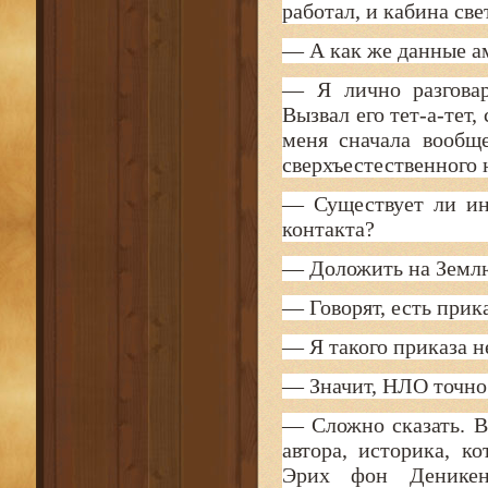
работал, и кабина св
— А как же данные а
— Я лично разговар
Вызвал его тет-а-тет,
меня сначала вообще
сверхъестественного
— Существует ли инс
контакта?
— Доложить на Землю,
— Говорят, есть прик
— Я такого приказа н
— Значит, НЛО точно
— Сложно сказать. В
автора, историка, к
Эрих фон Деникен